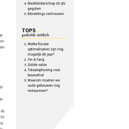
Marktleiderschap zit als
gegoten
Blindelings vertrouwen
.
TOP5
ap
gedeelde artikels
rie
Welke fiscale
nts
optimalisaties zijn nog
mogelijk dit jaar?
Yin & Yang
Solide salon
Totaal­oplossing voor
bouwafval
Waarom moeten we
oude gebouwen nog
je
restaureren?
je
 de
016
en
ls