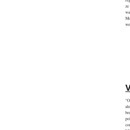
ze
wa
Mo
we
V
“O
al
br
po
co