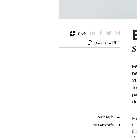
Deel:
Download
PDF
S
Ee
be
20
to
pa
de
Naar
begin
M
in
Naar
overzicht
fi