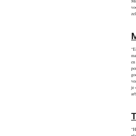
Mi
vo
ze
M
“E
ma
en
pe
go
ve
je
ar
T
“H
pl