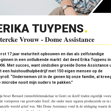
ERIKA TUYPENS
tercke Vrouw - Dome Assistance
rst 17 jaar maturiteit opbouwen en dan als zelfstandige
ginnen in een ontluikende markt: dat deed Erika Tuypens in
06. Met succes, want sindsdien groeide Dome Assistance u
t een huishoudhulpbedrijf met 150 eigen mensen op de
yroll. “Ondernemen zit in de genen bij onze familie, al kree
 microbe nooit mijn ouders te pakken.”
ijn broer Bernard (immobiliënmakelaar in Gent) en ikzelf traden eigenlijk voora
 de voetsporen van grootvader Jozef, die onder meer sigaren produceerde en in 
nanciële wereld actief was. Met Dome Assistance vond ik de uitdaging waarin ik