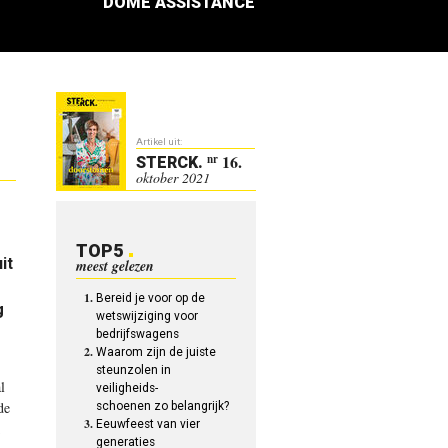
DOME ASSISTANCE
Artikel uit:
16.
nr
STERCK
.
oktober 2021
TOP5
it
meest gelezen
Bereid je voor op de
g
wetswijziging voor
bedrijfswagens
Waarom zijn de juiste
steunzolen in
l
veiligheids-
de
schoenen zo belangrijk?
Eeuwfeest van vier
generaties