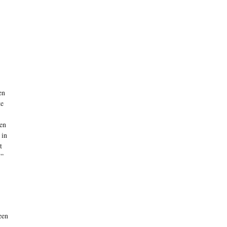
en
te
en
 in
t
.”
een