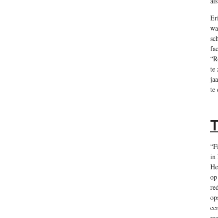
al
Er
wa
sc
fa
“R
te
ja
te
T
“F
in
He
op
re
op
ee
re