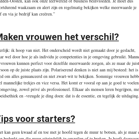
dden-Oosten, kan ook onze leefwereld of business beïnvloeden. Je moet dus
ortdurend waakzaam en alert zijn en regelmatig bekijken welke meerwaarde je
lf en via je bedrijf kan creëren.”
aken vrouwen het verschil?
erlijk: ik hoop van niet. Het onderscheid wordt niet gemaakt door je geslacht,
ar wel door hoe je als individu je competenties in je omgeving gebruikt. Mann
 vrouwen kunnen perfect voor dezelfde meerwaarde zorgen, als ze maar de juis
rsoon op de juiste plaats zijn. Polariserend denken is niet aan mij besteed: het is
ed om alles genuanceerd en niet zwart-wit te bekijken. Sommige vrouwen hebb
el mannelijke trekjes en vice versa. Het komt er vooral op aan je goed te voelen
 omgeving, zowel privé als professioneel. Elkaar als mensen leren begrijpen, me
beidsethiek en -vreugde je ding doen: dat is de essentie, en tegelijk de uitdaging
ips voor starters?
et kan geen kwaad af en toe met je hoofd tegen de muur te botsen, als je maar 
an bedenkt om die muur uiteindelijk te omzeilen of te breken. Je hoeft daarvoor