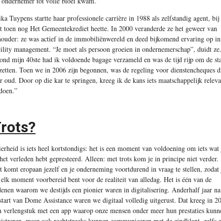
s ondernemer tot volle bloei kwam.”
ika Tuypens startte haar professionele carrière in 1988 als zelfstandig agent, bij
t toen nog Het Gemeentekrediet heette. In 2000 veranderde ze het geweer van
houder: ze was actief in de immobiliënwereld en deed bijkomend ervaring op in
cility management. “Je moet als persoon groeien in ondernemerschap”, duidt ze
ond mijn 40ste had ik voldoende bagage verzameld en was de tijd rijp om de st
 zetten. Toen we in 2006 zijn begonnen, was de regeling voor dienstencheques d
ar oud. Door op die kar te springen, kreeg ik de kans iets maatschappelijk releva
 doen.”
rots?
ierheid is iets heel kortstondigs: het is een moment van voldoening om iets wat 
 het verleden hebt gepresteerd. Alleen: met trots kom je in principe niet verder.
t komt eropaan jezelf en je onderneming voortdurend in vraag te stellen, zodat 
 elk moment voorbereid bent voor de realiteit van alledag. Het is één van de
denen waarom we destijds een pionier waren in digitalisering. Anderhalf jaar na
start van Dome Assistance waren we digitaal volledig uitgerust. Dat kreeg in 2
n verlengstuk met een app waarop onze mensen onder meer hun prestaties kunn
gistreren, maar ook rechtstreeks kunnen communiceren met de eindklant, zelfs a