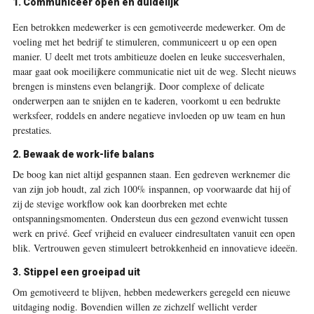
1. Communiceer open en duidelijk
Een betrokken medewerker is een gemotiveerde medewerker. Om de
voeling met het bedrijf te stimuleren, communiceert u op een open
manier. U deelt met trots ambitieuze doelen en leuke succesverhalen,
maar gaat ook moeilijkere communicatie niet uit de weg. Slecht nieuws
brengen is minstens even belangrijk. Door complexe of delicate
onderwerpen aan te snijden en te kaderen, voorkomt u een bedrukte
werksfeer, roddels en andere negatieve invloeden op uw team en hun
prestaties.
2. Bewaak de work-life balans
De boog kan niet altijd gespannen staan. Een gedreven werknemer die
van zijn job houdt, zal zich 100% inspannen, op voorwaarde dat hij of
zij de stevige workflow ook kan doorbreken met echte
ontspanningsmomenten. Ondersteun dus een gezond evenwicht tussen
werk en privé. Geef vrijheid en evalueer eindresultaten vanuit een open
blik. Vertrouwen geven stimuleert betrokkenheid en innovatieve ideeën.
3. Stippel een groeipad uit
Om gemotiveerd te blijven, hebben medewerkers geregeld een nieuwe
uitdaging nodig. Bovendien willen ze zichzelf wellicht verder