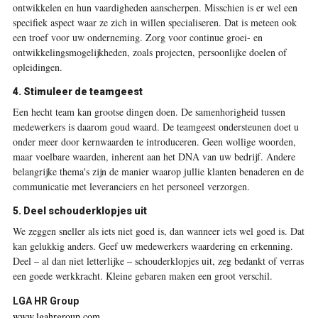
ontwikkelen en hun vaardigheden aanscherpen. Misschien is er wel een
specifiek aspect waar ze zich in willen specialiseren. Dat is meteen ook
een troef voor uw onderneming. Zorg voor continue groei- en
ontwikkelingsmogelijkheden, zoals projecten, persoonlijke doelen of
opleidingen.
4. Stimuleer de teamgeest
Een hecht team kan grootse dingen doen. De samenhorigheid tussen
medewerkers is daarom goud waard. De teamgeest ondersteunen doet u
onder meer door kernwaarden te introduceren. Geen wollige woorden,
maar voelbare waarden, inherent aan het DNA van uw bedrijf. Andere
belangrijke thema's zijn de manier waarop jullie klanten benaderen en de
communicatie met leveranciers en het personeel verzorgen.
5. Deel schouderklopjes uit
We zeggen sneller als iets niet goed is, dan wanneer iets wel goed is. Dat
kan gelukkig anders. Geef uw medewerkers waardering en erkenning.
Deel – al dan niet letterlijke – schouderklopjes uit, zeg bedankt of verras
een goede werkkracht. Kleine gebaren maken een groot verschil.
LGA HR Group
www.lgahrgroup.com