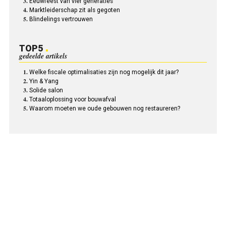
Eeuwfeest van vier generaties
Marktleiderschap zit als gegoten
Blindelings vertrouwen
TOP5
gedeelde artikels
Welke fiscale optimalisaties zijn nog mogelijk dit jaar?
Yin & Yang
Solide salon
Totaal­oplossing voor bouwafval
Waarom moeten we oude gebouwen nog restaureren?