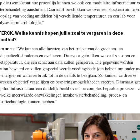
p die (semi-)continue proceslijn kunnen we ook een modulaire infrastructuur v
terbehandeling aansluiten. Daarnaast beschikken we over een stockeerruimte v
 opslag van voedingsmiddelen bij verschillende temperaturen en een lab voor
alyses en microbiologie.”
ERCK. Welke kennis hopen jullie zoal te vergaren in deze
loothal?
“We kunnen alle facetten van het traject van de groenten- en
mpers:
rdappelteelt simuleren en evalueren. Daarvoor gebruiken we veel sensoren en
etapparatuur, die een schat aan data zullen genereren. Die gegevens worden
ntinu bewaard en zullen gespecialiseerde voedingsbedrijven helpen om onder m
t energie- en waterverbruik tot in de details te bekijken. Zo kunnen ze diverse
ocessen objectief vergelijken en besparingsmogelijkheden creëren. Daarnaast gee
 pilootinfrastructuur een duidelijk beeld over hoe complex bepaalde processen z
 welke meerwaarde ontwikkelingen inzake waterbehandeling, proces- en
nsortechnologie kunnen hebben.”