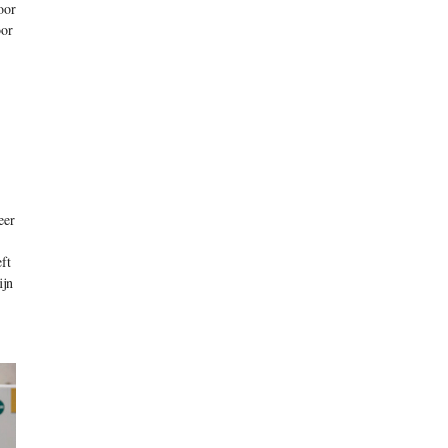
oor
oor
eer
ft
ijn