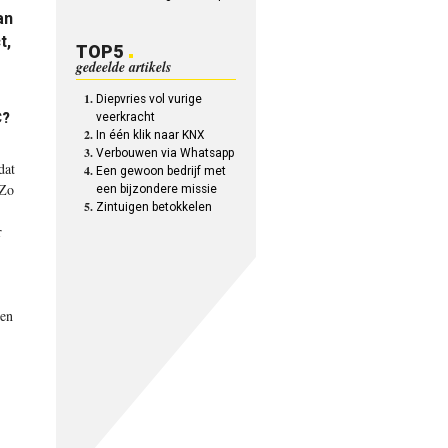
an
t,
TOP5
gedeelde artikels
Diepvries vol vurige
C?
veerkracht
In één klik naar KNX
Verbouwen via Whatsapp
dat
Een gewoon bedrijf met
 Zo
een bijzondere missie
Zintuigen betokkelen
r
men