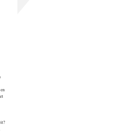
n
 en
et
it?
h