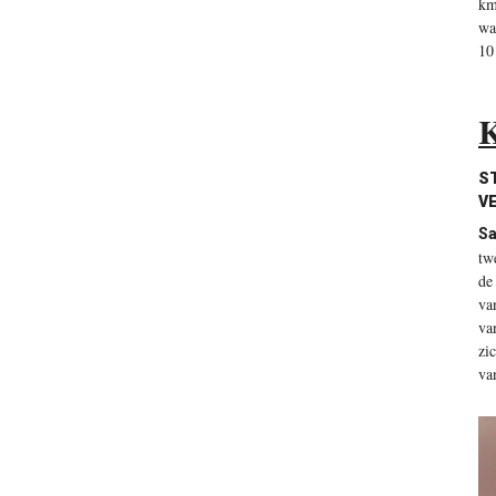
km
wa
10
K
ST
VE
Sa
tw
de
va
va
zi
va