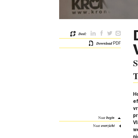
Deel:
Download
PDF
S
H
ef
vr
pr
Naar
begin
Vl
Naar
overzicht
w
n