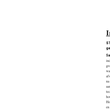
I
ST
ge
Sa
in
gr
wa
af
na
aa
te
ho
Ho
en