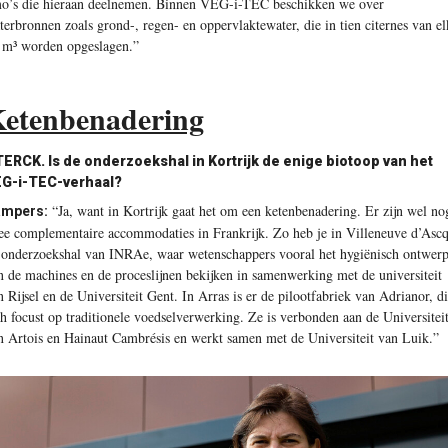
o’s die hieraan deelnemen. Binnen VEG-i-TEC beschikken we over
terbronnen zoals grond-, regen- en oppervlaktewater, die in tien citernes van el
 m³ worden opgeslagen.”
etenbenadering
ERCK. Is de onderzoekshal in Kortrijk de enige biotoop van het
G-i-TEC-verhaal?
“Ja, want in Kortrijk gaat het om een ketenbenadering. Er zijn wel no
mpers:
ee complementaire accommodaties in Frankrijk. Zo heb je in Villeneuve d’Asc
 onderzoekshal van INRAe, waar wetenschappers vooral het hygiënisch ontwer
n de machines en de proceslijnen bekijken in samenwerking met de universiteit
n Rijsel en de Universiteit Gent. In Arras is er de pilootfabriek van Adrianor, d
ch focust op traditionele voedselverwerking. Ze is verbonden aan de Universitei
n Artois en Hainaut Cambrésis en werkt samen met de Universiteit van Luik.”