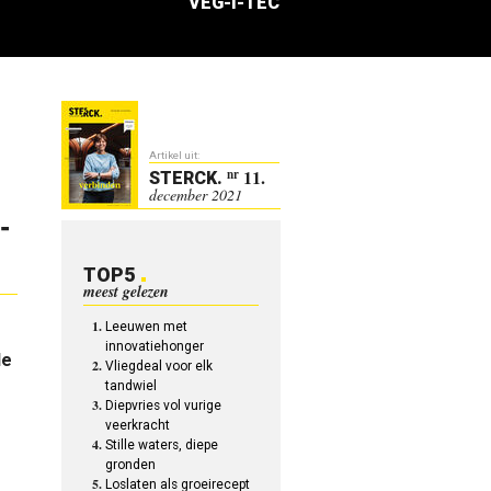
VEG-I-TEC
Artikel uit:
11.
nr
STERCK
.
december 2021
-
TOP5
meest gelezen
Leeuwen met
innovatiehonger
le
Vliegdeal voor elk
tandwiel
Diepvries vol vurige
veerkracht
Stille waters, diepe
gronden
Loslaten als groeirecept