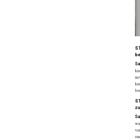
ST
be
Sa
ku
ne
ku
lo
ST
zu
Sa
wa
ve
on