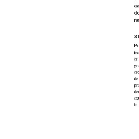
a
de
na
ST
Pr
te
er
gr
cr
de
pr
de
ex
in