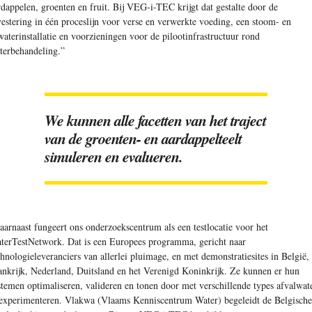
rdappelen, groenten en fruit. Bij VEG-i-TEC krijgt dat gestalte door de
vestering in één proceslijn voor verse en verwerkte voeding, een stoom- en
swaterinstallatie en voorzieningen voor de pilootinfrastructuur rond
terbehandeling.”
We kunnen alle facetten van het traject
van de groenten- en aardappelteelt
simuleren en evalueren.
aarnaast fungeert ons onderzoekscentrum als een testlocatie voor het
terTestNetwork. Dat is een Europees programma, gericht naar
chnologieleveranciers van allerlei pluimage, en met demonstratiesites in België,
ankrijk, Nederland, Duitsland en het Verenigd Koninkrijk. Ze kunnen er hun
stemen optimaliseren, valideren en tonen door met verschillende types afvalwat
 experimenteren. Vlakwa (Vlaams Kenniscentrum Water) begeleidt de Belgische