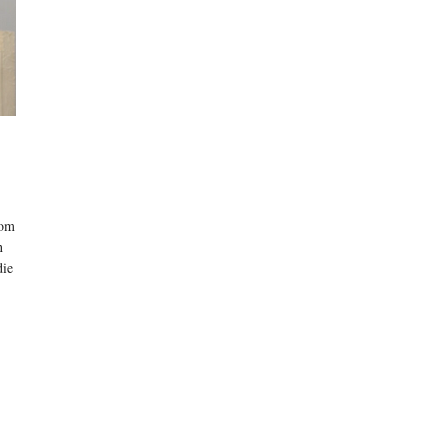
 om
n
die