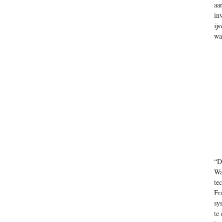
aa
in
ij
wa
“D
Wa
te
Fr
sy
te