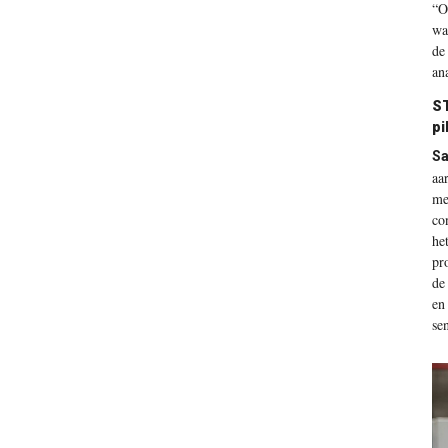
“O
wa
de
an
ST
pi
Sa
aa
me
co
he
pr
de
en
se