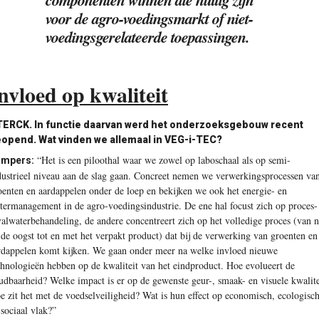
voor de agro-voedingsmarkt of niet-
voedings­gerelateerde toepassingen.
nvloed op kwaliteit
ERCK. In functie daarvan werd het onderzoeksgebouw recent
opend. Wat vinden we allemaal in VEG-i-TEC?
“Het is een piloothal waar we zowel op laboschaal als op semi-
mpers:
dustrieel niveau aan de slag gaan. Concreet nemen we verwerkingsprocessen va
oenten en aardappelen onder de loep en bekijken we ook het energie- en
termanagement in de agro-voedingsindustrie. De ene hal focust zich op proces-
valwaterbehandeling, de andere concentreert zich op het volledige proces (van n
 de oogst tot en met het verpakt product) dat bij de verwerking van groenten en
rdappelen komt kijken. We gaan onder meer na welke invloed nieuwe
chnologieën hebben op de kwaliteit van het eindproduct. Hoe evolueert de
udbaarheid? Welke impact is er op de gewenste geur-, smaak- en visuele kwalite
e zit het met de voedselveiligheid? Wat is hun effect op economisch, ecologisc
 sociaal vlak?”