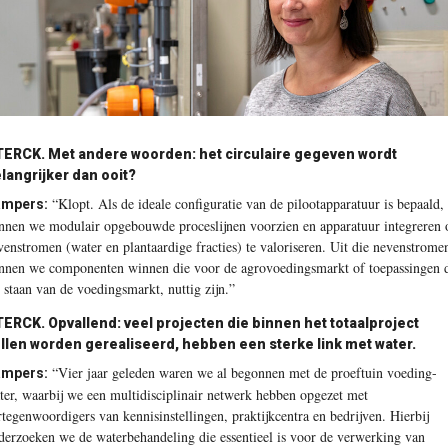
ERCK. Met andere woorden: het circulaire gegeven wordt
langrijker dan ooit?
“Klopt. Als de ideale configuratie van de pilootapparatuur is bepaald,
mpers:
nnen we modulair opgebouwde proceslijnen voorzien en apparatuur integreren
venstromen (water en plantaardige fracties) te valoriseren. Uit die nevenstrome
nnen we componenten winnen die voor de agrovoedingsmarkt of toepassingen 
s staan van de voedingsmarkt, nuttig zijn.”
ERCK. Opvallend: veel projecten die binnen het totaalproject
llen worden gerealiseerd, hebben een sterke link met water.
“Vier jaar geleden waren we al begonnen met de proeftuin voeding-
mpers:
ter, waarbij we een multidisciplinair netwerk hebben opgezet met
rtegenwoordigers van kennisinstellingen, praktijkcentra en bedrijven. Hierbij
derzoeken we de waterbehandeling die essentieel is voor de verwerking van