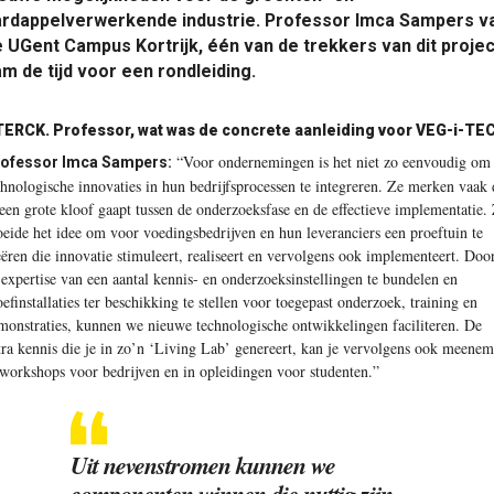
ardappelverwerkende industrie. Professor Imca Sampers v
 UGent Campus Kortrijk, één van de trekkers van dit projec
m de tijd voor een rondleiding.
ERCK. Professor, wat was de concrete aanleiding voor VEG-i-TE
“Voor ondernemingen is het niet zo eenvoudig om
ofessor Imca Sampers:
chnologische innovaties in hun bedrijfsprocessen te integreren. Ze merken vaak 
 een grote kloof gaapt tussen de onderzoeksfase en de effectieve implementatie.
oeide het idee om voor voedingsbedrijven en hun leveranciers een proeftuin te
eëren die innovatie stimuleert, realiseert en vervolgens ook implementeert. Doo
 expertise van een aantal kennis- en onderzoeksinstellingen te bundelen en
oefinstallaties ter beschikking te stellen voor toegepast onderzoek, training en
monstraties, kunnen we nieuwe technologische ontwikkelingen faciliteren. De
tra kennis die je in zo’n ‘Living Lab’ genereert, kan je vervolgens ook meene
 workshops voor bedrijven en in opleidingen voor studenten.”
Uit nevenstromen kunnen we
componenten winnen die nuttig zijn