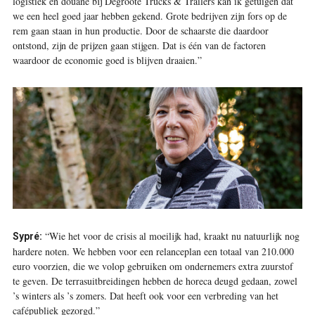
logistiek en douane bij Degroote Trucks & Trailers kan ik getuigen dat
we een heel goed jaar hebben gekend. Grote bedrijven zijn fors op de
rem gaan staan in hun productie. Door de schaarste die daardoor
ontstond, zijn de prijzen gaan stijgen. Dat is één van de factoren
waardoor de economie goed is blijven draaien.”
“Wie het voor de crisis al moeilijk had, kraakt nu natuurlijk nog
Sypré:
hardere noten. We hebben voor een relanceplan een totaal van 210.000
euro voorzien, die we volop gebruiken om ondernemers extra zuurstof
te geven. De terrasuitbreidingen hebben de horeca deugd gedaan, zowel
’s winters als ’s zomers. Dat heeft ook voor een verbreding van het
cafépubliek gezorgd.”