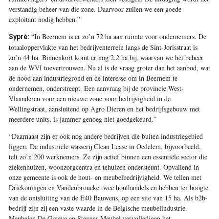
verstandig beheer van die zone. Daarvoor zullen we een goede
exploitant nodig hebben.”
“In Beernem is er zo’n 72 ha aan ruimte voor ondernemers. De
Sypré:
totaaloppervlakte van het bedrijventerrein langs de Sint-Jorisstraat is
zo’n 44 ha. Binnenkort komt er nog 2,2 ha bij, waarvan we het beheer
aan de WVI toevertrouwen. Nu al is de vraag groter dan het aanbod, wat
de nood aan industriegrond en de interesse om in Beernem te
ondernemen, onderstreept. Een aanvraag bij de provincie West-
Vlaanderen voor een nieuwe zone voor bedrijvigheid in de
Wellingstraat, aansluitend op Agro Dieren en het bedrijfsgebouw met
meerdere units, is jammer genoeg niet goedgekeurd.”
“Daarnaast zijn er ook nog andere bedrijven die buiten industriegebied
liggen. De industriële wasserij Clean Lease in Oedelem, bijvoorbeeld,
telt zo’n 200 werknemers. Ze zijn actief binnen een essentiële sector die
ziekenhuizen, woonzorgcentra en tehuizen ondersteunt. Opvallend in
onze gemeente is ook de hout- en meubelbedrijvigheid. We tellen met
Driekoningen en Vandenbroucke twee houthandels en hebben ter hoogte
van de ontsluiting van de E40 Bauwens, op een site van 15 ha. Als b2b-
bedrijf zijn zij een vaste waarde in de Belgische meubelindustrie.
Meubelen De Graeve en Stevens Meubel vervolledigen het