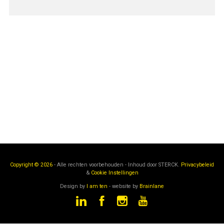
Copyright © 2026
- Alle rechten voorbehouden - Inhoud door
STERCK.
Privacybeleid
&
Cookie Instellingen
Design by
I am ten
- website by
Brainlane