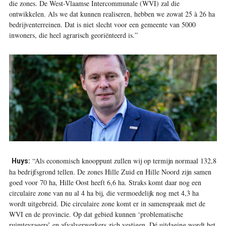
die zones. De West-Vlaamse Intercommunale (WVI) zal die
ontwikkelen. Als we dat kunnen realiseren, hebben we zowat 25 à 26 ha
bedrijventerreinen. Dat is niet slecht voor een gemeente van 5000
inwoners, die heel agrarisch georiënteerd is.”
“Als economisch knooppunt zullen wij op termijn normaal 132,8
Huys:
ha bedrijfsgrond tellen. De zones Hille Zuid en Hille Noord zijn samen
goed voor 70 ha, Hille Oost heeft 6,6 ha. Straks komt daar nog een
circulaire zone van nu al 4 ha bij, die vermoedelijk nog met 4,3 ha
wordt uitgebreid. Die circulaire zone komt er in samenspraak met de
WVI en de provincie. Op dat gebied kunnen ‘problematische
ruimtevragers’ en afvalverwerkers zich vestigen. Dé uitdaging wordt het