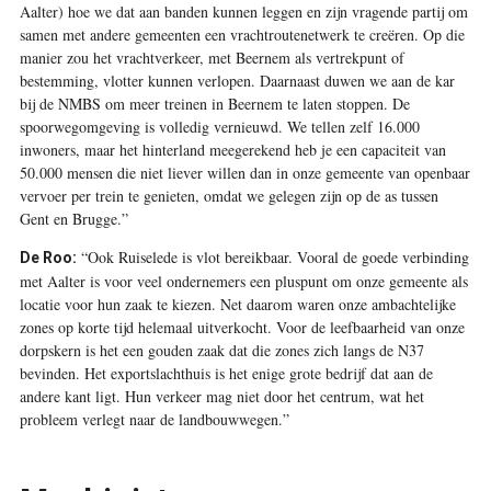
Aalter) hoe we dat aan banden kunnen leggen en zijn vragende partij om
samen met andere gemeenten een vrachtroutenetwerk te creëren. Op die
manier zou het vrachtverkeer, met Beernem als vertrekpunt of
bestemming, vlotter kunnen verlopen. Daarnaast duwen we aan de kar
bij de NMBS om meer treinen in Beernem te laten stoppen. De
spoorwegomgeving is volledig vernieuwd. We tellen zelf 16.000
inwoners, maar het hinterland meegerekend heb je een capaciteit van
50.000 mensen die niet liever willen dan in onze gemeente van openbaar
vervoer per trein te genieten, omdat we gelegen zijn op de as tussen
Gent en Brugge.”
“Ook Ruiselede is vlot bereikbaar. Vooral de goede verbinding
De Roo:
met Aalter is voor veel ondernemers een pluspunt om onze gemeente als
locatie voor hun zaak te kiezen. Net daarom waren onze ambachtelijke
zones op korte tijd helemaal uitverkocht. Voor de leefbaarheid van onze
dorpskern is het een gouden zaak dat die zones zich langs de N37
bevinden. Het exportslachthuis is het enige grote bedrijf dat aan de
andere kant ligt. Hun verkeer mag niet door het centrum, wat het
probleem verlegt naar de landbouwwegen.”