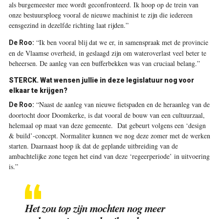
als burgemeester mee wordt geconfronteerd. Ik hoop op de trein van
onze bestuursploeg vooral de nieuwe machinist te zijn die iedereen
eensgezind in dezelfde richting laat rijden.”
“Ik ben vooral blij dat we er, in samenspraak met de provincie
De Roo:
en de Vlaamse overheid, in geslaagd zijn om wateroverlast veel beter te
beheersen. De aanleg van een bufferbekken was van cruciaal belang.”
STERCK.
Wat wensen jullie in deze legislatuur nog voor
elkaar te krijgen?
“Naast de aanleg van nieuwe fietspaden en de heraanleg van de
De Roo:
doortocht door Doomkerke, is dat vooral de bouw van een cultuurzaal,
helemaal op maat van deze gemeente.
Dat gebeurt volgens een ‘design
& build’-concept. Normaliter kunnen we nog deze zomer met de werken
starten. Daarnaast hoop ik dat de geplande uitbreiding van de
ambachtelijke zone tegen het eind van deze ‘regeerperiode’ in uitvoering
is.”
Het zou top zijn mochten nog meer