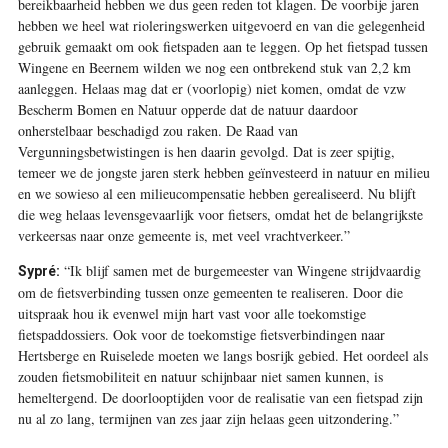
bereikbaarheid hebben we dus geen reden tot klagen. De voorbije jaren
hebben we heel wat rioleringswerken uitgevoerd en van die gelegenheid
gebruik gemaakt om ook fietspaden aan te leggen. Op het fietspad tussen
Wingene en Beernem wilden we nog een ontbrekend stuk van 2,2 km
aanleggen. Helaas mag dat er (voorlopig) niet komen, omdat de vzw
Bescherm Bomen en Natuur opperde dat de natuur daardoor
onherstelbaar beschadigd zou raken. De Raad van
Vergunningsbetwistingen is hen daarin gevolgd. Dat is zeer spijtig,
temeer we de jongste jaren sterk hebben geïnvesteerd in natuur en milieu
en we sowieso al een milieucompensatie hebben gerealiseerd. Nu blijft
die weg helaas levensgevaarlijk voor fietsers, omdat het de belangrijkste
verkeersas naar onze gemeente is, met veel vrachtverkeer.”
“Ik blijf samen met de burgemeester van Wingene strijdvaardig
Sypré:
om de fietsverbinding tussen onze gemeenten te realiseren. Door die
uitspraak hou ik evenwel mijn hart vast voor alle toekomstige
fietspaddossiers. Ook voor de toekomstige fietsverbindingen naar
Hertsberge en Ruiselede moeten we langs bosrijk gebied. Het oordeel als
zouden fietsmobiliteit en natuur schijnbaar niet samen kunnen, is
hemeltergend. De doorlooptijden voor de realisatie van een fietspad zijn
nu al zo lang, termijnen van zes jaar zijn helaas geen uitzondering.”