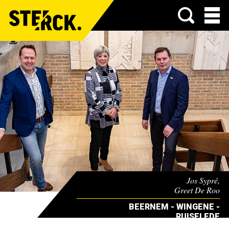
Menu
Jos Sypré,
Greet De Roo
& Lieven Huys
BEERNEM - WINGENE -
RUISELEDE