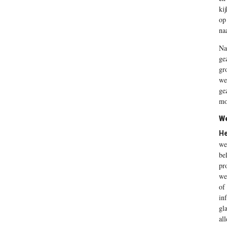
ki
op
na
Na
ge
gr
we
ge
mo
We
He
we
be
pr
we
of
in
gl
al