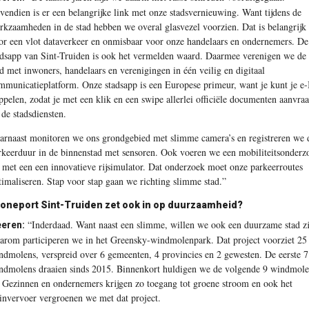
vendien is er een belangrijke link met onze stadsvernieuwing. Want tijdens de
rkzaamheden in de stad hebben we overal glasvezel voorzien. Dat is belangrijk
or een vlot dataverkeer en onmisbaar voor onze handelaars en ondernemers. De
adsapp van Sint-Truiden is ook het vermelden waard. Daarmee verenigen we de
ad met inwoners, handelaars en verenigingen in één veilig en digitaal
mmunicatieplatform. Onze stadsapp is een Europese primeur, want je kunt je e
ppelen, zodat je met een klik en een swipe allerlei officiële documenten aanvraa
 de stadsdiensten.
arnaast monitoren we ons grondgebied met slimme camera’s en registreren we 
rkeerduur in de binnenstad met sensoren. Ook voeren we een mobiliteitsonderz
t met een een innovatieve rijsimulator. Dat onderzoek moet onze parkeerroutes
timaliseren. Stap voor stap gaan we richting slimme stad.”
oneport Sint-Truiden zet ook in op duurzaamheid?
“Inderdaad. Want naast een slimme, willen we ook een duurzame stad zi
eren:
arom participeren we in het Greensky-windmolenpark. Dat project voorziet 25
ndmolens, verspreid over 6 gemeenten, 4 provincies en 2 gewesten. De eerste 7
ndmolens draaien sinds 2015. Binnenkort huldigen we de volgende 9 windmole
. Gezinnen en ondernemers krijgen zo toegang tot groene stroom en ook het
einvervoer vergroenen we met dat project.