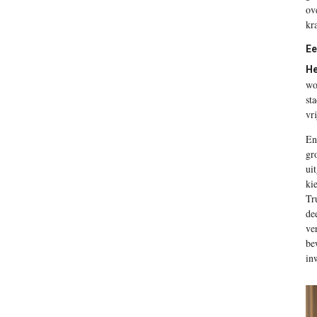
ov
kr
Ee
He
wo
st
vr
En
gr
ui
ki
Tr
de
ve
be
in