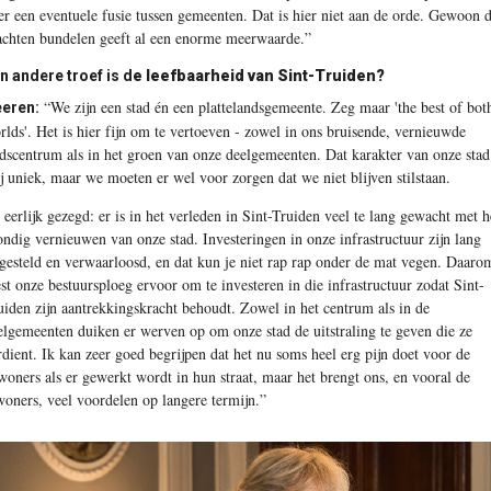
er een eventuele fusie tussen gemeenten. Dat is hier niet aan de orde. Gewoon 
achten bundelen geeft al een enorme meerwaarde.”
n andere troef is d
e leefbaarheid van Sint-Truiden?
“We zijn een stad én een plattelandsgemeente. Zeg maar 'the best of bot
eren:
rlds'. Het is hier fijn om te vertoeven - zowel in ons bruisende, vernieuwde
adscentrum als in het groen van onze deelgemeenten. Dat karakter van onze stad
ij uniek, maar we moeten er wel voor zorgen dat we niet blijven stilstaan.
 eerlijk gezegd: er is in het verleden in Sint-Truiden veel te lang gewacht met h
ondig vernieuwen van onze stad. Investeringen in onze infrastructuur zijn lang
tgesteld en verwaarloosd, en dat kun je niet rap rap onder de mat vegen. Daaro
est onze bestuursploeg ervoor om te investeren in die infrastructuur zodat Sint-
uiden zijn aantrekkingskracht behoudt. Zowel in het centrum als in de
elgemeenten duiken er werven op om onze stad de uitstraling te geven die ze
rdient. Ik kan zeer goed begrijpen dat het nu soms heel erg pijn doet voor de
woners als er gewerkt wordt in hun straat, maar het brengt ons, en vooral de
woners, veel voordelen op langere termijn.”