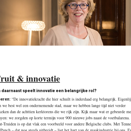
ruit & innovatie
 daarnaast speelt innovatie een belangrijke rol?
“De innovatiekracht die hier schuilt is inderdaad erg belangrijk. Eigenli
eren:
jn we best wel een ondernemende stad, maar we hebben lange tijd niet verder
keken dan de achttien kerktorens die we rijk zijn. Kijk maar wat er gebeurde me
ayen: we zorgden op korte termijn voor 900 nieuwe jobs naast de voetbalarena.
nt-Truiden is op dat vlak een voorbeeld voor andere Belgische clubs. Met Tenn
 Punch – dat nog steeds uitbreidt – ligt het hart van de maakindustrie bij ons. E