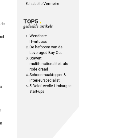
Isabelle Vermeire
n
TOP5
 de
gedeelde artikels
tad
Wendbare
IT-virtuoos
De hefboom van de
Leveraged Buy-Out
Stayen:
multifunctionaliteit als
rode draad
Schoonmaaktopper &
interieurspecialist
en
5 Beloftevolle Limburgse
start-ups
s
en