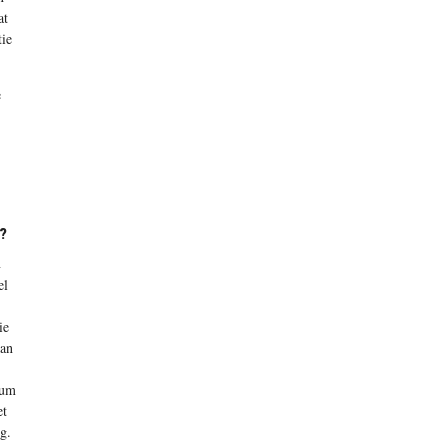
at
tie
e
?
n
el
ie
kan
rum
et
g.