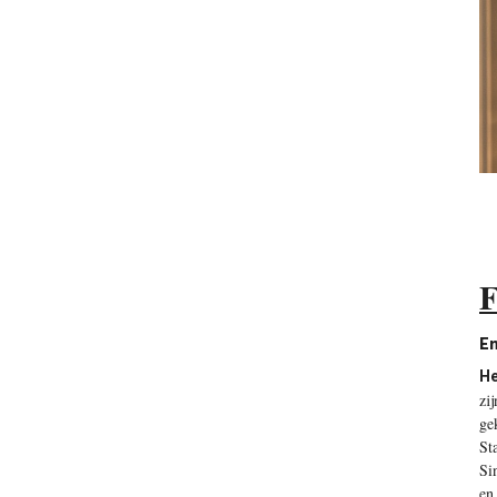
F
En
He
zi
ge
St
Si
en