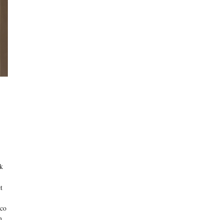
jk
t
eco
n