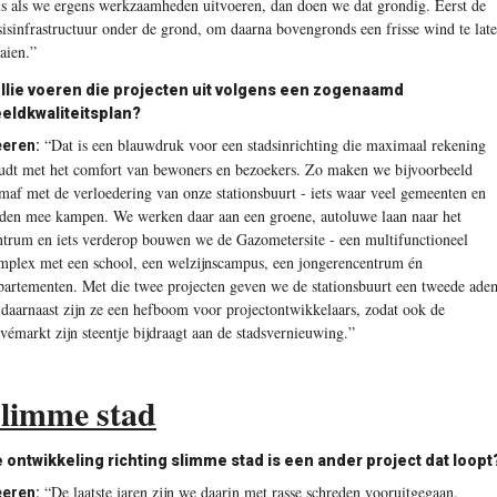
s als we ergens werkzaamheden uitvoeren, dan doen we dat grondig. Eerst de
sis­infrastructuur onder de grond, om daarna bovengronds een frisse wind te lat
aien.”
llie voeren die projecten uit volgens een zogenaamd
eldkwaliteitsplan?
“Dat is een blauwdruk voor een stadsinrichting die maximaal rekening
eren:
udt met het comfort van bewoners en bezoekers. Zo maken we bijvoorbeeld
maf met de verloedering van onze stationsbuurt - iets waar veel gemeenten en
eden mee kampen. We werken daar aan een groene, autoluwe laan naar het
ntrum en iets verderop bouwen we de Gazometersite - een multifunctioneel
mplex met een school, een welzijnscampus, een jongerencentrum én
partementen. Met die twee projecten geven we de stationsbuurt een tweede ade
 daarnaast zijn ze een hefboom voor projectontwikkelaars, zodat ook de
ivémarkt zijn steentje bijdraagt aan de stadsvernieuwing.”
limme stad
 ontwikkeling richting slimme stad is een ander project dat loopt
“De laatste jaren zijn we daarin met rasse schreden vooruitgegaan.
eren: