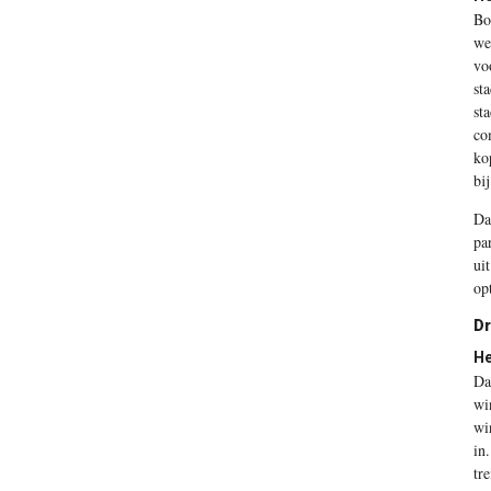
Bo
we
vo
st
st
co
ko
bij
Da
pa
ui
op
Dr
He
Da
wi
wi
in
tr