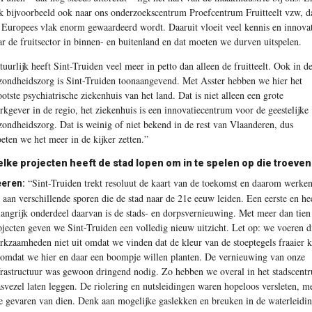
jk bijvoorbeeld ook naar ons onderzoekscentrum Proefcentrum Fruitteelt vzw, d
 Europees vlak enorm gewaardeerd wordt. Daaruit vloeit veel kennis en innova
ar de fruitsector in binnen- en buitenland en dat moeten we durven uitspelen.
tuurlijk heeft Sint-Truiden veel meer in petto dan alleen de fruitteelt. Ook in d
zondheidszorg is Sint-Truiden toonaangevend. Met Asster hebben we hier het
ootste psychiatrische ­ziekenhuis van het land. Dat is niet alleen een grote
rkgever in de regio, het ziekenhuis is een innovatiecentrum voor de geestelijke
zondheidszorg. Dat is weinig of niet bekend in de rest van Vlaanderen, dus
eten we het meer in de kijker zetten.”
lke projecten heeft de stad lopen om in te spelen op die troeven
“Sint-Truiden trekt resoluut de kaart van de toekomst en daarom werke
eren:
 aan verschillende sporen die de stad naar de 21e eeuw leiden. Een eerste en he
langrijk onderdeel daarvan is de stads- en dorpsvernieuwing. Met meer dan tien
ojecten geven we Sint-Truiden een volledig nieuw uitzicht. Let op: we voeren d
rkzaamheden niet uit omdat we vinden dat de kleur van de stoeptegels fraaier 
 omdat we hier en daar een boompje willen planten. De vernieuwing van onze
frastructuur was gewoon dringend nodig. Zo hebben we overal in het stadscent
asvezel laten leggen. De riolering en nutsleidingen waren hopeloos versleten, m
le gevaren van dien. Denk aan mogelijke gaslekken en breuken in de waterleidin