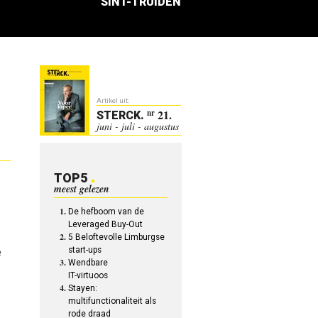
SINT-TRUIDEN
Artikel uit:
21.
nr
STERCK
.
juni - juli - augustus
TOP5
meest gelezen
De hefboom van de
Leveraged Buy-Out
5 Beloftevolle Limburgse
start-ups
e
Wendbare
IT-virtuoos
Stayen:
multifunctionaliteit als
rode draad