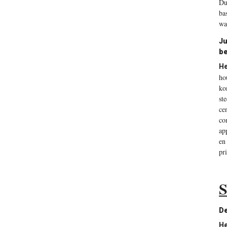
Du
ba
wa
Ju
be
He
ho
ko
st
ce
co
ap
en
pr
S
De
He