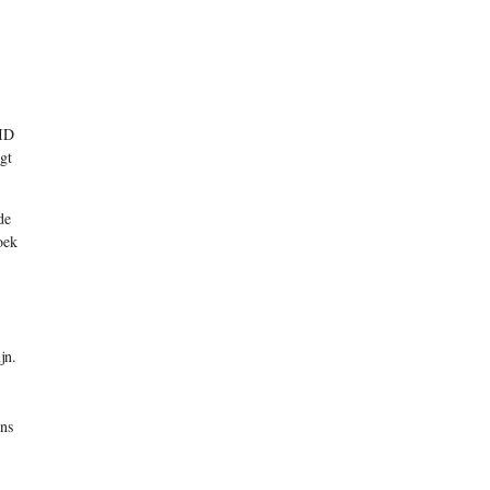
-ID
gt
de
oek
jn.
ns