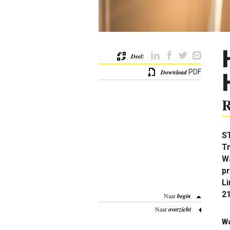
Deel:
Download
PDF
R
ST
T
Wa
pr
L
2
Naar
begin
Naar
overzicht
Wa