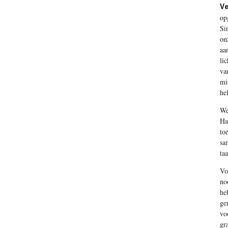
Ve
op
Si
on
aa
li
va
mi
he
We
Ha
to
sa
ta
Vo
no
he
ge
vo
gr