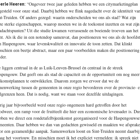
“Ongeveer twee jaar geleden hebben we een citymarketingplan
erle Heeren:
gesteld voor onze stad. Daarbij hebben we flink nagedacht over de identiteit va
nt-Truiden. Of anders gezegd: waarin onderscheiden we ons als stad? Wat zijn
ze sterke eigenschappen, waarop moeten we in de toekomst inzetten en wat zijn
ndachtspunten? Uit die studie kwamen verrassende en boeiende troeven aan het
cht. Als ik die in een notendop samenvat, dan positioneren we ons als de hoofds
n Haspengouw, waar levenskwaliteit en innovatie de toon zetten. Dat klinkt
sschien een beetje abstract, maar een paar voorbeelden maken die positionering
lder.
 liggen centraal in de as Luik-Leuven-Brussel én centraal in de streek
spengouw. Dat geeft ons als stad de capaciteit en de opportuniteit om nog meer
ekomstplannen te ontwikkelen. Daarom zorgen we ervoor dat we de
menwerking tussen de gemeenten in onze regio bevorderen over de provincie- 
algrenzen heen. Dat is nodig, want we staan voor dezelfde uitdagingen.
rig jaar bijvoorbeeld werd onze regio ongemeen hard getroffen door het
odweer, een ramp voor de fruitteelt die hier een economische levensader is. Du
bben we direct een rondetafelbijeenkomst georganiseerd voor de Haspengouwse
meenten. Daar hebben we dan van gedachten gewisseld en maakten we afsprak
or een gezamenlijke aanpak. Samenwerken loont en Sint-Truiden neemt daarbij
aag het voortouw. En misschien moet ik het expliciet vermelden: ik spreek niet