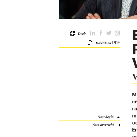
Deel:
Download
PDF
V
M
in
ra
mi
Naar
begin
oo
Naar
overzicht
E
en