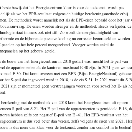
t beste bewijs dat het Energiecentrum klaar is voor de toekomst, wordt pas
idelijk als we het EPB-resultaat volgens de huidige berekeningsmethode erbij
men. De methodiek wordt namelijk net als de EPB-eisen bepaald door het jaar 
 bouwaanvraag. De eisen worden strenger en de methodiek steeds verfijnder, de
chnologie staat immers ook niet stil. Zo wordt de energiezuinigheid van
othermie en de bijhorende passieve koeling nu correcter beoordeeld en worden
-panelen op het hele perceel meegerekend. Vroeger werden enkel de
nnepanelen op het gebouw geteld.
s de bouw van het Energiecentrum in 2018 gestart was, mocht het E-peil van
wel de appartementen als de kantoren maximaal E 40 zijn. In 2021 gaan we naa
ximaal E 30. Dat komt overeen met een BEN (Bijna-EnergieNeutraal) gebouw
or het S-peil dat ingevoerd werd in 2018, is de eis S 31. In 2021 wordt dit S 2
 2021 zijn er momenteel geen verstrengingen voorzien voor zowel het E- als he
peil.
 berekening met de methodiek van 2018 komt het Energiecentrum uit op een
gemeen S-peil van S 21. Het E-peil van de appartementen is gemiddeld E 16, d
ntoren hebben zelfs een negatief E-peil van E -41. Het EPB-resultaat van het
ergiecentrum is dus veel beter dan vereist, zelfs volgens de eisen van 2021. Het
bouw is dus meer dan klaar voor de toekomst, zonder aan comfort in te boeten!