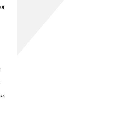
ij
l
t
iek
-