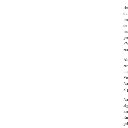
He
du
ne
de
te
ge
PV
zo
Al
zo
ma
Vo
Na
S-
Na
al
ka
En
ge