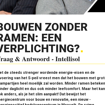
BOUWEN ZONDER
RAMEN: EEN
VERPLICHTING?
raag & Antwoord - Intellisol
et de steeds ­strenger wordende energie-eisen en de
voering van het S-peil vreest men dat het bouwen met gro
ampartijen heel moeilijk zal worden. Minder ramen beteken
nder daglicht en dus ook minder leefcomfort. Maar het kan
k anders, als je het slim aanpakt! Dat bewijst het
nergiecentrum voor bouw en renovatie, een nieuw ­
ergiepositief bedrijvencentrum in Maaseik. De ruime