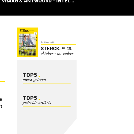
VRAAG & ANTWOORD - INTELLISOL
Artikel uit:
28.
nr
STERCK
.
oktober - november
TOP5
meest gelezen
TOP5
te
gedeelde artikels
t