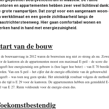
ntoren en appartementen hebben zeer veel lichtinval dankz
e grote raampartijen. Dat zorgt voor een aangenaam woon-
 werkklimaat en een goede zichtbaarheid langs de
aastrichtersteenweg. Hier gaan comfortabel wonen en
rken hand in hand met energiezuinigheid.
tart van de bouw
j de bouwaanvraag in 2012 waren de bouweisen nog niet zo streng als nu. Zowe
or de kantoren als de appartementen moest een maximaal E-peil – de score die
ngeeft hoe energiezuinig een gebouw is (hoe lager hoe beter) – van E 70 bereik
rden. Van een S-peil – het cijfer dat de energie-efficiëntie van de gebouwschil
ngeeft – was toen nog geen sprake. Het uiteindelijk resultaat volgens de method
n die tijd is E 29 voor de kantoren. De appartementen hebben een gemiddeld E
il van E 27. Ruim voldoende voor de energie-eisen dus.
oekomstbestendig