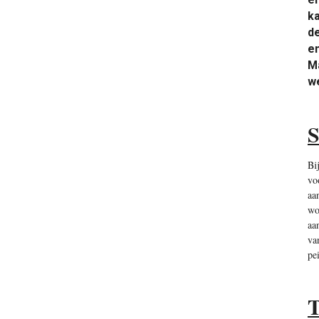
ka
d
en
M
we
S
Bi
vo
aa
wo
aa
va
pe
T