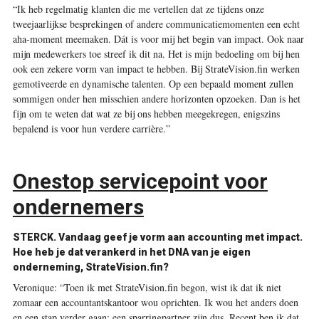
“Ik heb regelmatig klanten die me vertellen dat ze tijdens onze
tweejaarlijkse besprekingen of andere communicatiemomenten een echt
aha-moment meemaken. Dát is voor mij het begin van impact. Ook naar
mijn medewerkers toe streef ik dit na. Het is mijn bedoeling om bij hen
ook een zekere vorm van impact te hebben. Bij StrateVision.fin werken
gemotiveerde en dynamische talenten. Op een bepaald moment zullen
sommigen onder hen misschien andere horizonten opzoeken. Dan is het
fijn om te weten dat wat ze bij ons hebben meegekregen, enigszins
bepalend is voor hun verdere carrière.”
Onestop servicepoint voor
ondernemers
STERCK.
Vandaag geef je vorm aan accounting met impact.
Hoe heb je dat verankerd in het DNA van je eigen
onderneming, StrateVision.fin?
Veronique: “Toen ik met StrateVision.fin begon, wist ik dat ik niet
zomaar een accountantskantoor wou oprichten. Ik wou het anders doen
en een stap verder gaan: een sparringpartner zijn dus. Recent ben ik dat