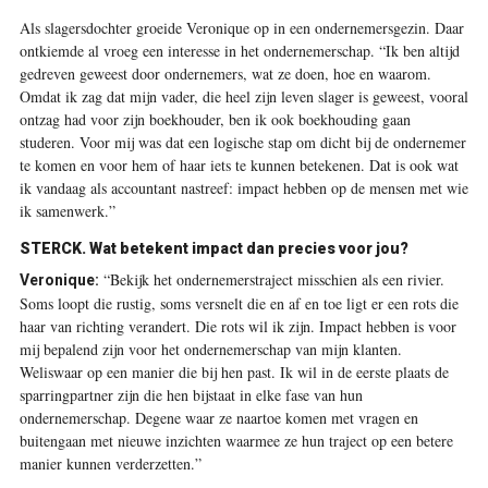
A
ls slagersdochter groeide Veronique op in een ondernemersgezin. Daar
ontkiemde al vroeg een interesse in het ondernemerschap. “Ik ben altijd
gedreven geweest door ondernemers, wat ze doen, hoe en waarom.
Omdat ik zag dat mijn vader, die heel zijn leven slager is geweest, vooral
ontzag had voor zijn boekhouder, ben ik ook boekhouding gaan
studeren. Voor mij was dat een logische stap om dicht bij de ondernemer
te komen en voor hem of haar iets te kunnen betekenen. Dat is ook wat
ik vandaag als accountant nastreef: impact hebben op de mensen met wie
ik samenwerk.”
STERCK.
Wat betekent impact dan precies voor jou?
“Bekijk het ondernemerstraject misschien als een rivier.
Veronique:
Soms loopt die rustig, soms versnelt die en af en toe ligt er een rots die
haar van richting verandert. Die rots wil ik zijn. Impact hebben is voor
mij bepalend zijn voor het ondernemerschap van mijn klanten.
Weliswaar op een manier die bij hen past. Ik wil in de eerste plaats de
sparringpartner zijn die hen bijstaat in elke fase van hun
ondernemerschap. Degene waar ze naartoe komen met vragen en
buitengaan met nieuwe inzichten waarmee ze hun traject op een betere
manier kunnen verderzetten.”