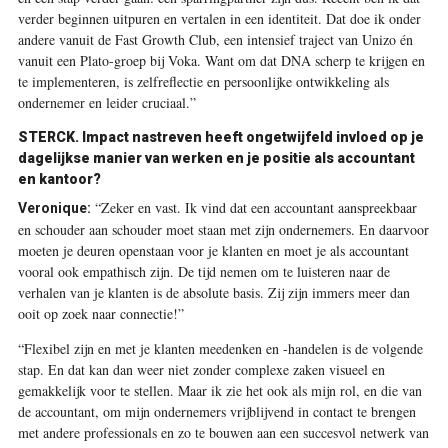
verder beginnen uitpuren en vertalen in een identiteit. Dat doe ik onder
andere vanuit de Fast Growth Club, een intensief traject van Unizo én
vanuit een Plato-groep bij Voka. Want om dat DNA scherp te krijgen en
te implementeren, is zelfreflectie en persoonlijke ontwikkeling als
ondernemer en leider cruciaal.”
STERCK.
Impact nastreven heeft ongetwijfeld invloed op je
dagelijkse manier van werken en je positie als accountant
en kantoor?
“Zeker en vast. Ik vind dat een accountant aanspreekbaar
Veronique:
en schouder aan schouder moet staan met zijn ondernemers. En daarvoor
moeten je deuren openstaan voor je klanten en moet je als accountant
vooral ook empathisch zijn. De tijd nemen om te luisteren naar de
verhalen van je klanten is de absolute basis. Zij zijn immers meer dan
ooit op zoek naar connectie!”
“Flexibel zijn en met je klanten meedenken en -handelen is de volgende
stap. En dat kan dan weer niet zonder complexe zaken visueel en
gemakkelijk voor te stellen. Maar ik zie het ook als mijn rol, en die van
de accountant, om mijn ondernemers vrijblijvend in contact te brengen
met andere professionals en zo te bouwen aan een succesvol netwerk van