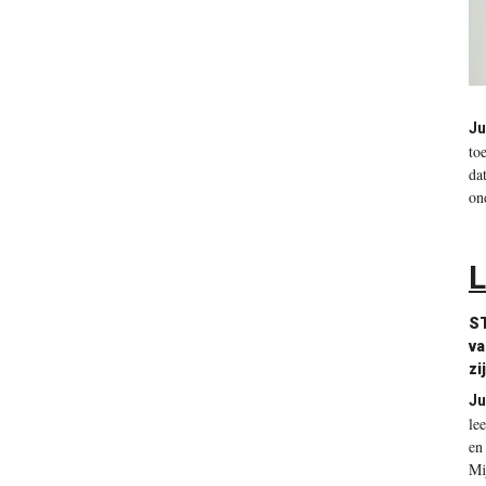
Ju
to
da
on
L
S
va
zi
Ju
le
en
Mi