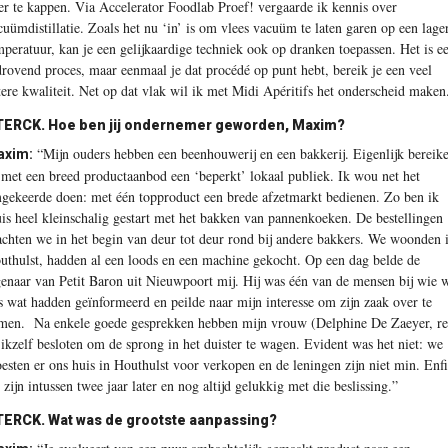
er te kappen. Via Accelerator Foodlab Proef! vergaarde ik kennis over
cuümdistillatie. Zoals het nu ‘in’ is om vlees vacuüm te laten garen op een lage
mperatuur, kan je een gelijkaardige techniek ook op dranken toepassen. Het is e
jdrovend proces, maar eenmaal je dat procédé op punt hebt, bereik je een veel
tere kwaliteit. Net op dat vlak wil ik met Midi Apéritifs het onderscheid maken
TERCK.
Hoe ben jij ondernemer geworden, Maxim?
“Mijn ouders hebben een beenhouwerij en een bakkerij. Eigenlijk bereik
axim:
j met een breed productaanbod een ‘beperkt’ lokaal publiek. Ik wou net het
gekeerde doen: met één topproduct een brede afzetmarkt bedienen. Zo ben ik
uis heel kleinschalig gestart met het bakken van pannenkoeken. De bestellingen
achten we in het begin van deur tot deur rond bij andere bakkers. We woonden 
uthulst, hadden al een loods en een machine gekocht. Op een dag belde de
genaar van Petit Baron uit Nieuwpoort mij. Hij was één van de mensen bij wie 
s wat hadden geïnformeerd en peilde naar mijn interesse om zijn zaak over te
men.
Na enkele goede gesprekken hebben mijn vrouw (Delphine De Zaeyer, re
 ikzelf besloten om de sprong in het duister te wagen. Evident was het niet: we
esten er ons huis in Houthulst voor verkopen en de leningen zijn niet min. Enfi
 zijn intussen twee jaar later en nog altijd gelukkig met die beslissing.”
TERCK.
Wat was de grootste aanpassing?