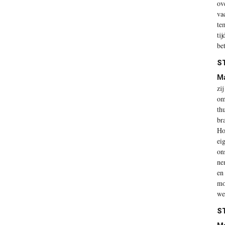
ov
va
te
ti
be
S
M
zi
om
th
br
Ho
ei
on
ne
en
mo
we
S