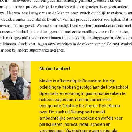
“Je evolueert van een puur ambachtelijk gemaakt product naar een
axim:
emi-)industrieel proces. Als je de volumes wil laten groeien, is er geen andere
uze. Het was best lastig om aan de klanten onze switch duidelijk te maken, wan
j vreesden onder meer dat de kwaliteit van het product eronder zou lijden. Dat is
ouwens niét het geval. We maken namelijk twee soorten pannenkoeken: één met
n meer ambachtelijk karakter (gemaakt met echte vanille, verse melk en boter,
rdt niet ‘geseald’) voor onze klanten in de bakkerij- en slagerssector, één voor 
tailklanten. Sinds kort liggen onze wafeltjes in de rekken van de Colruyt-winkel
ar ook bij andere supermarktenseignes.”
Maxim Lambert
Maxim is afkomstig uit Roeselare. Na zijn
opleiding te hebben gevolgd aan de Hotelschool
Spermalie en ervaring in gastronomiezaken te
hebben opgedaan, nam hij samen met
echtgenote Delphine De Zaeyer Petit Baron
over. De zaak uit Nieuwpoort maakt
ambachtelijke pannenkoeken en wafels voor
particulieren, horeca, retail, scholen en
verenigingen. Via deelname aan nationale