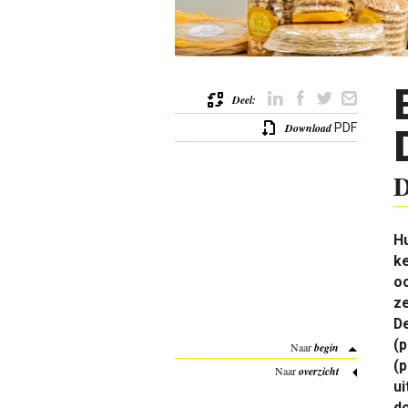
Deel:
Download
PDF
D
Hu
k
oo
z
De
(p
Naar
begin
(p
Naar
overzicht
u
do