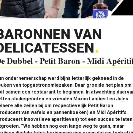
BARONNEN VAN
DELICATESSEN
e Dubbel - Petit Baron - Midi Apériti
n ondernemerschap werd bijna letterlijk gekneed in de
euken van topgastronomiezaken. Daar groeide het plan om
it samen een restaurant te beginnen. In afwachting daarva
etten studiegenoten en vrienden Maxim Lambert en Jules
laere alle zeilen bij om respectievelijk Petit Baron
roducent van wafels en pannenkoeken) en Midi Apéritifs
roduceert innovatieve aperitieven) tot een succes te laten
itgroeien. “We hebben nog een lange weg te gaan, maar
zijnen digitale foto’s herinneren ons eraan dat we toch al i