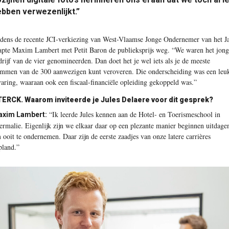
bben verwezenlijkt.”
jdens de recente JCI-verkiezing van West-Vlaamse Jonge Ondernemer van het Ja
apte Maxim Lambert met Petit Baron de publieksprijs weg. “We waren het jong
drijf van de vier genomineerden. Dan doet het je wel iets als je de meeste
emmen van de 300 aanwezigen kunt veroveren. Die onderscheiding was een leu
varing, waaraan ook een fiscaal-financiële opleiding gekoppeld was.”
TERCK.
Waarom inviteerde je Jules Delaere voor dit gesprek?
“Ik leerde Jules kennen aan de Hotel- en Toerismeschool in
xim Lambert:
ermalie. Eigenlijk zijn we elkaar daar op een plezante manier beginnen uitdage
 ooit te ondernemen. Daar zijn de eerste zaadjes van onze latere carrières
pland.”