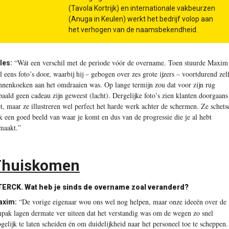
(Tavola Kortrijk) en internationale vakbeurzen
(Anuga in Keulen) werkt het bedrijf volop aan
het verhogen van de naamsbekendheid.
“Wát een verschil met de periode vóór de overname. Toen stuurde Maxim
les:
l eens foto’s door, waarbij hij – gebogen over zes grote ijzers – voortdurend zel
nnenkoeken aan het omdraaien was. Op lange termijn zou dat voor zijn rug
paald geen cadeau zijn geweest (lacht). Dergelijke foto’s zien klanten doorgaans
et, maar ze illustreren wel perfect het harde werk achter de schermen. Ze schets
k een goed beeld van waar je komt en dus van de progressie die je al hebt
maakt.”
Thuiskomen
TERCK.
Wat heb je sinds de overname zoal veranderd?
“De vorige eigenaar wou ons wel nog helpen, maar onze ideeën over de
axim:
npak lagen dermate ver uiteen dat het verstandig was om de wegen zo snel
gelijk te laten scheiden én om duidelijkheid naar het personeel toe te scheppen.