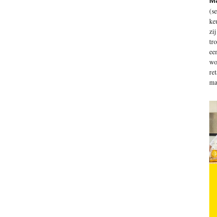
M
(s
ke
zi
tr
ee
wo
re
ma