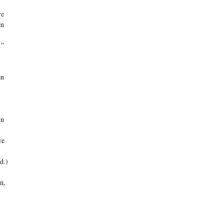
re
en
.”
en
in
we
d.)
n,