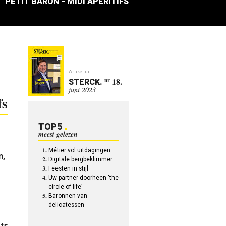
PETIT BARON - MIDI APÉRITIFS
Artikel uit:
18.
nr
STERCK
.
juni 2023
fs
TOP5
meest gelezen
Métier vol uitdagingen
n,
Digitale bergbeklimmer
Feesten in stijl
Uw partner doorheen ‘the
circle of life’
Baronnen van
delicatessen
éts