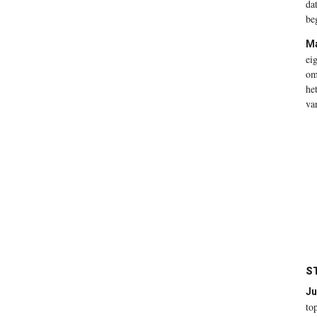
da
be
M
ei
om
he
va
S
Ju
to