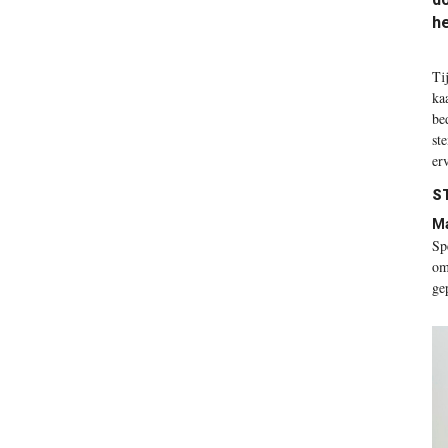
he
T
i
ka
be
st
er
S
Ma
Sp
om
ge