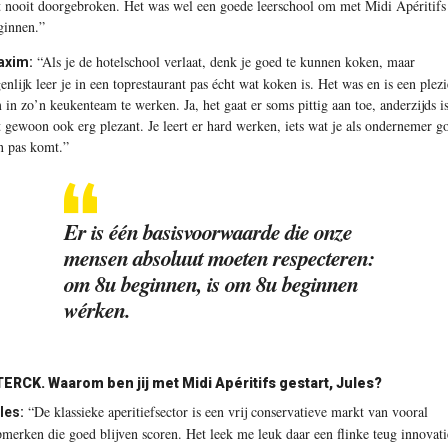
t nooit doorgebroken. Het was wel een goede leerschool om met Midi Apéritifs
ginnen.”
“Als je de hotelschool verlaat, denk je goed te kunnen koken, maar
axim:
genlijk leer je in een toprestaurant pas écht wat koken is. Het was en is een plezi
 in zo’n keukenteam te werken. Ja, het gaat er soms pittig aan toe, anderzijds i
t gewoon ook erg plezant. Je leert er hard werken, iets wat je als ondernemer g
n pas komt.”
Er is één basisvoorwaarde die onze
mensen absoluut moeten respecteren:
om 8u beginnen, is om 8u beginnen
wérken.
TERCK.
Waarom ben jij met Midi Apéritifs gestart, Jules?
“De klassieke aperitiefsector is een vrij conservatieve markt van vooral
les:
pmerken die goed blijven scoren. Het leek me leuk daar een flinke teug innovati