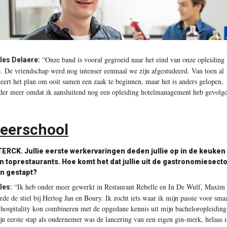
“Onze band is vooral gegroeid naar het eind van onze opleiding
les Delaere:
e. De vriendschap werd nog intenser eenmaal we zijn afgestudeerd. Van toen al
teert het plan om ooit samen een zaak te beginnen, maar het is anders gelopen,
der meer omdat ik aansluitend nog een opleiding hotelmanagement heb gevolgd
eerschool
TERCK.
Jullie eerste werkervaringen deden jullie op in de keuken
n toprestaurants. Hoe komt het dat jullie uit de gastronomiesect
jn gestapt?
“Ik heb onder meer gewerkt in Restaurant Rebelle en In De Wulf, Maxim
les:
erde de stiel bij Hertog Jan en Boury. Ik zocht iets waar ik mijn passie voor sma
 hospitality kon combineren met de opgedane kennis uit mijn bacheloropleiding
jn eerste stap als ondernemer was de lancering van een eigen gin-merk, helaas i