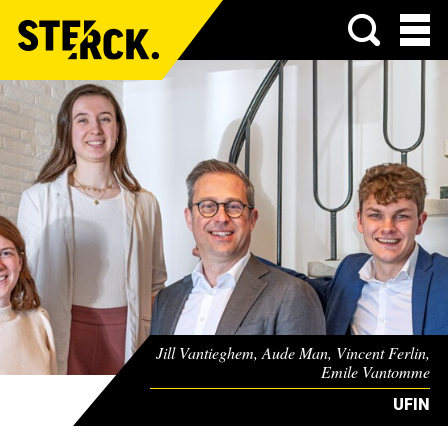
Menu
Jill Vantieghem, Aude Man, Vincent Ferlin,
Emile Vantomme
UFIN