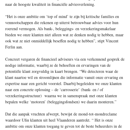
naar de hoogste kwaliteit in financiële adviesverlening.
“Het is onze ambitie om ‘top of mind’ te zijn bij kritische families en
vennootschappen die rekenen op uiterst betrouwbaar advies voor hun
roerend vermogen. Als bank-, beleggings- en verzekeringsmakelaar
bieden we onze klanten niet alleen wat ze denken nodig te hebben, maar
ook wat ze niet onmiddellijk beseffen nodig te hebben”, stipt Vincent
Ferlin aan.
Concreet vergaren de financieel adviseurs via een verkennend gesprek de
nodige informatie, waarbij ze de behoeften en ervaringen van de
potentiële klant zorgvuldig in kaart brengen. “We detecteren waar de
klant naartoe wil en stroomlijnen die informatie vanuit onze ervaring en
expertise naar een gericht voorstel. Daarbij begeleiden we onze klanten
naar een concrete oplossing – de ‘carrosserie’ (bank- en / of
verzekeringsstructuur) waarna we in samenspraak met onze klanten
bepalen welke ‘motoren’ (beleggingsfondsen) we daarin monteren.”
Dat die aanpak vruchten afwerpt, bewijst de mond-tot-mondreclame
waardoor Ufin klanten uit heel Vlaanderen aantrekt. “ Het is onze
ambitie om onze klanten toegang te geven tot de beste beheerders in de