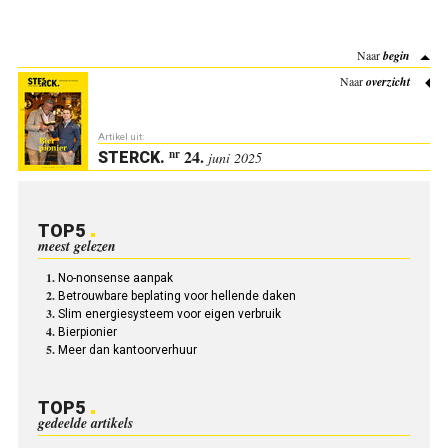
Naar
begin
Naar
overzicht
Artikel uit:
24.
nr
STERCK
.
juni 2025
TOP5
meest gelezen
No-nonsense aanpak
Betrouwbare beplating voor hellende daken
Slim energiesysteem voor eigen verbruik
Bierpionier
Meer dan kantoorverhuur
TOP5
gedeelde artikels