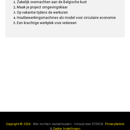
Zakelijk overnachten aan de Belgische kust
Maak je project omgevingsklaar
Op vakantie tijdens de werkuren
Houtbewerkingsmachines als model voor circulaire economie
Een krachtige werkplek voor iedereen
Copyright © 2026
- Alle rechten voorbehouden - Inhoud door
STERCK.
Privacybeleid
&
Cookie Instellingen