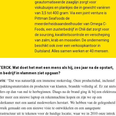
geautomatiseerde zaaglijn zorgt voor
viskubusjes en plankjes die in gewicht variëren
van 3,5 tot 400 gram. Via een joint venture is
Pittman Seafoods de
meerderheidsaandeelhouder van Omega C-
Foods, een zusterbedrijf in Chili dat zorgt voor
de sourcing, kwaliteitscontrole en verscheping
van zalm, krab en mosselen. De onderneming
beschikt ook over een verkoopkantoor in
Duitsland. Alles samen werken er 40 mensen.
ERCK. Wat doet het met een mens als hij, zes jaar na de opstart,
jn bedrijf in vlammen ziet opgaan?
“Dat was natuurlijk een immense mokerslag. Onze productiehal, inclusief
ris:
rpakkingsmaterialen én producten van klanten, brandde volledig af. Er zat niets
ders op dan van nul te herbeginnen. Daags na de brand ging ik bij een elektroz
der meer een nieuwe laptop en rekenmachine kopen en zijn we op een
lderkamer met een aantal medewerkers herstart. We hebben van de gelegenheid
bruik gemaakt om een nieuwe visie te ontwikkelen en een aangepaste
frastructuur uit te tekenen voor de huidige locatie, waar we in 2010 onze intrek