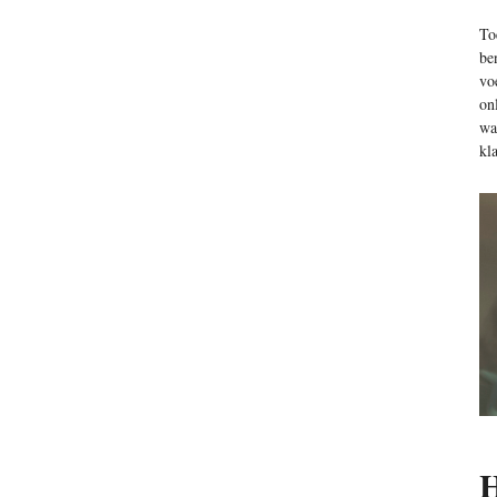
To
be
vo
on
wa
kl