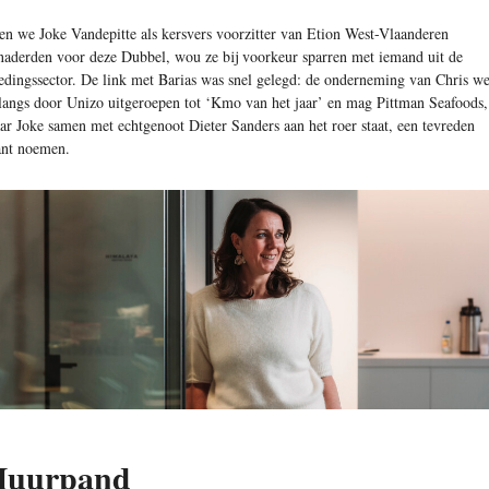
en we Joke Vandepitte als kersvers voorzitter van Etion West-Vlaanderen
naderden voor deze Dubbel, wou ze bij voorkeur sparren met iemand uit de
edingssector. De link met Barias was snel gelegd: de onderneming van Chris w
langs door Unizo uitgeroepen tot ‘Kmo van het jaar’ en mag Pittman Seafoods,
ar Joke samen met echtgenoot Dieter Sanders aan het roer staat, een tevreden
ant noemen.
Huurpand