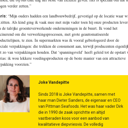
gen verder zetten.”
“Mijn ouders hadden een landbouwbedrijf, gevestigd op de locatie waar wi
ris:
 zitten. Als kind ging ik vaak mee met mijn vader toen hij onze producten leve
n de talrijke groenteverwerkende ondernemingen in de buurt. Ik vond het
scinerend om die verwerkingsprocessen, met grote geautomatiseerde
oductielijnen, te zien. In supermarkten was ik vooral gebiologeerd door de
eciale verpakkingen: die trekken de consument aan, terwijl producenten eigenlij
et zo van verpakkingen houden. Dat ‘spanningsveld’ heeft geleid tot de opstart 
rias: ik wou lekkere voedingsproducten op de beste manier van een attractieve
rpakking voorzien.”
Joke Vandepitte
Sinds 2018 is Joke Vandepitte, samen met
haar man Dieter Sanders, de eigenaar en CEO
van Pittman Seafoods. Het was haar vader Dirk
die in 1990 de zaak oprichtte en altijd
vastberaden koos voor een aanbod van
kwalitatieve diepvriesvis. De volledig