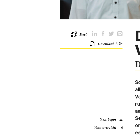
Deel:
Download
PDF
D
So
al
Va
ru
aa
Se
Naar
begin
o
Naar
overzicht
ee