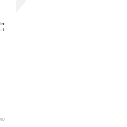
ier
ari
t
KMO