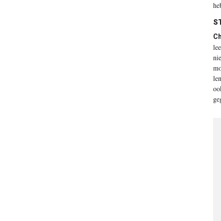
he
ST
Ch
le
ni
mo
le
oo
ge