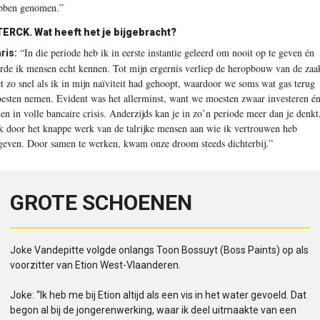
bben genomen.”
ERCK. Wat heeft het je bijgebracht?
“In die periode heb ik in eerste instantie geleerd om nooit op te geven én
ris:
erde ik mensen echt kennen. Tot mijn ergernis verliep de heropbouw van de zaa
et zo snel als ik in mijn naïviteit had gehoopt, waardoor we soms wat gas terug
esten nemen. Evident was het allerminst, want we moesten zwaar investeren é
nen in volle bancaire crisis. Anderzijds kan je in zo’n periode meer dan je denkt
k door het knappe werk van de talrijke mensen aan wie ik vertrouwen heb
geven. Door samen te werken, kwam onze droom steeds dichterbij.”
GROTE SCHOENEN
Joke Vandepitte volgde onlangs Toon Bossuyt (Boss Paints) op als
voorzitter van Etion West-Vlaanderen.
Joke: “Ik heb me bij Etion altijd als een vis in het water gevoeld. Dat
begon al bij de jongerenwerking, waar ik deel uitmaakte van een