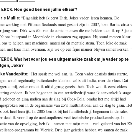
ERCK. Hoe goed kennen jullie elkaar?
“Eigenlijk heb ik eerst Dirk, Jokes vader, leren kennen. De
ris Mullie:
menwerking met Pittman Seafoods moet gestart zijn in 2007, toen Barias circa v
ar jong was. Dirk was één van de eerste mensen die me belden toen ik op 3 janu
09 ons huurpand in Moorslede in vlammen zag opgaan. Hij stond meteen klaar
 ons te helpen met machines, materiaal én mentale steun. Toen Joke de zaak
men met haar man overnam, zijn we op een fijne manier blijven samenwerken.”
ERCK. Was het voor jou een uitgemaakte zaak om je vader op te
lgen, Joke?
“Het sprak me wel aan, ja. Toen vader destijds thuis startte,
ke Vandepitte:
egen we al regelmatig buitenlandse klanten, zelfs uit India, over de vloer. Dat
iggerde mij, zeker omdat ik altijd graag gereisd heb. Toch wou ik eerst elders
varing opdoen. Ik ben begonnen in een textielbedrijf waar ik aanvankelijk stage
d gelopen en ging nadien aan de slag bij Coca-Cola, omdat het me altijd had
ngesproken om in de organisatie van zo’n multinational aan de slag te gaan. He
s ook heel leerrijk. In 2005 ben ik bij het familiebedrijf begonnen in de sales,
ter deed ik vooral op de aankoopdienst veel technische productkennis op. In
nctie van de opvolging, heb ik – samen met mijn man – veel geleerd van het 
cellence-programma bij Vlerick. Drie jaar geleden hebben we samen de zaak