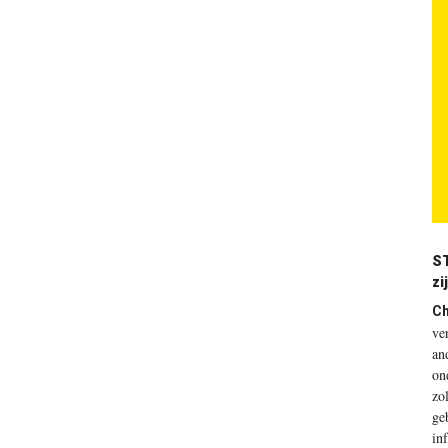
ST
zi
Ch
ve
an
on
zo
ge
in