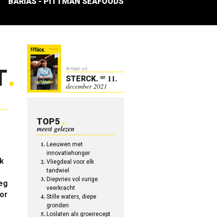
BARIAS - PITTMAN SEAFOODS
T
Artikel uit:
11.
nr
STERCK
.
december 2021
TOP5
meest gelezen
Leeuwen met
innovatiehonger
ok
Vliegdeal voor elk
tandwiel
Diepvries vol vurige
oeg
veerkracht
or
Stille waters, diepe
gronden
Loslaten als groeirecept