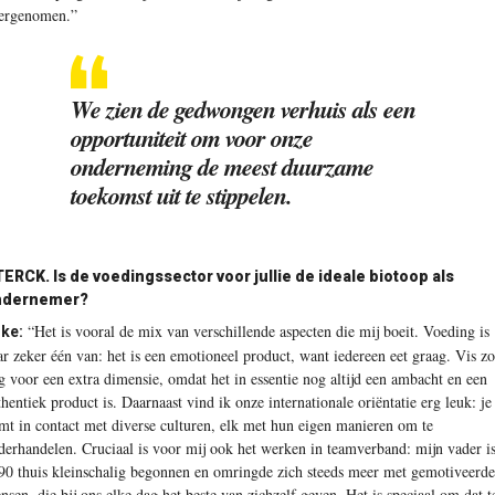
ergenomen.”
We zien de gedwongen verhuis als een
opportuniteit om voor onze
onderneming de meest duurzame
toekomst uit te stippelen.
ERCK. Is de voedingssector voor jullie de ideale biotoop als
ndernemer?
“Het is vooral de mix van verschillende aspecten die mij boeit. Voeding is
ke:
ar zeker één van: het is een emotioneel product, want iedereen eet graag. Vis zo
g voor een extra dimensie, omdat het in essentie nog altijd een ambacht en een
thentiek product is. Daarnaast vind ik onze internationale oriëntatie erg leuk: je
mt in contact met diverse culturen, elk met hun eigen manieren om te
derhandelen. Cruciaal is voor mij ook het werken in teamverband: mijn vader is
90 thuis kleinschalig begonnen en omringde zich steeds meer met gemotiveerde
nsen, die bij ons elke dag het beste van zichzelf geven. Het is speciaal om dat t