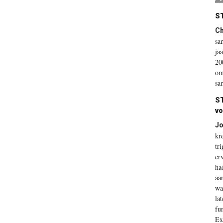
ST
Ch
sa
ja
20
om
sa
ST
vo
Jo
kr
tr
er
ha
aa
wa
la
fu
Ex