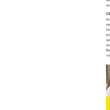
mo
Ch
nu
aa
fa
pr
sp
ni
Ba
ve