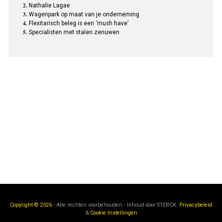
Nathalie Lagae
Wagenpark op maat van je onderneming
Flexitarisch beleg is een ‘mush have’
Specialisten met stalen zenuwen
Copyright © 2026
- Alle rechten voorbehouden - Inhoud door
STERCK.
Privacybeleid
&
Cookie Instellingen