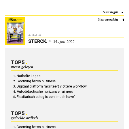
Naar
begin
Naar
overzicht
Artikel uit:
14.
nr
STERCK
.
juli 2022
TOP5
meest gelezen
Nathalie Lagae
Booming beton business
Digitaal platform faciliteert vlottere workflow
Autodidactische horizonverruimers
Flexitarisch beleg is een ‘mush have’
TOP5
gedeelde artikels
Booming beton business