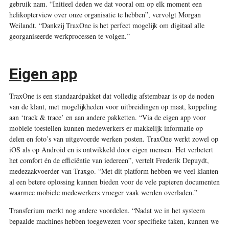
gebruik nam. “Initieel deden we dat vooral om op elk moment een
helikopterview over onze organisatie te hebben”, vervolgt Morgan
Weilandt. “Dankzij TraxOne is het perfect mogelijk om digitaal alle
georganiseerde werkprocessen te volgen.”
Eigen app
TraxOne is een standaardpakket dat volledig afstembaar is op de noden
van de klant, met mogelijkheden voor uitbreidingen op maat, koppeling
aan ‘track & trace’ en aan andere pakketten. “Via de eigen app voor
mobiele toestellen kunnen medewerkers er makkelijk informatie op
delen en foto’s van uitgevoerde werken posten. TraxOne werkt zowel op
iOS als op Android en is ontwikkeld door eigen mensen. Het verbetert
het comfort én de efficiëntie van iedereen”, vertelt Frederik Depuydt,
medezaakvoerder van Traxgo. “Met dit platform hebben we veel klanten
al een betere oplossing kunnen bieden voor de vele papieren documenten
waarmee mobiele medewerkers vroeger vaak werden overladen.”
Transferium merkt nog andere voordelen. “Nadat we in het systeem
bepaalde machines hebben toegewezen voor specifieke taken, kunnen we