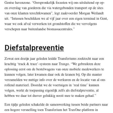
Gentse havenzone. “Oorspronkelijk focusten wij ons uitsluitend op op-
en overslag van goederen die via watergebonden transport op de sites
van onze klanten terechtkwamen”, legt zaakvoerder Morgan Weilandt
uit. “Intussen beschikken we al vijf jaar over een eigen terminal in Gent,
waar we ook afval verwerken tot grondstoffen die we vervolgens
verschepen naar buitenlandse biomassacentrales.”
Diefstalpreventie
Zowat een dozijn jaar geleden leidde Transferiums zoektocht naar een
krachtig ‘track & trace’-systeem naar Traxgo. “We gebruikten deze
oplossing eerst om de bestelwagens van onze mobiele medewerkers te
kunnen volgen, later kwamen daar ook de kranen bij. Op die manier
verzamelden we nuttige info over de werkuren en de locatie van al ons
rollend materieel. Doordat we de voertuigen in ‘real time’ kunnen
volgen, werkt de toepassing eigenlijk zelfs als diefstalpreventie, al
hebben we daar tot dusver gelukkig nooit mee te maken gehad.”
Een tijdje geleden schakelde de samenwerking tussen beide partners naar
een hogere versnelling toen Transferium het TraxOne-platform in