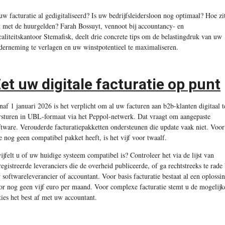
 uw facturatie al gedigitaliseerd? Is uw bedrijfsleidersloon nog optimaal? Hoe zi
t met de huurgelden? Farah Bossuyt, vennoot bij accountancy- en
scaliteitskantoor Stemafisk, deelt drie concrete tips om de belastingdruk van uw
derneming te verlagen en uw winstpotentieel te maximaliseren.
et uw digitale facturatie op punt
naf 1 januari 2026 is het verplicht om al uw facturen aan b2b-klanten digitaal t
rsturen in UBL-formaat via het Peppol-netwerk. Dat vraagt om aangepaste
ftware. Verouderde facturatiepakketten ondersteunen die update vaak niet. Voor
e nog geen compatibel pakket heeft, is het vijf voor twaalf.
ijfelt u of uw huidige systeem compatibel is? Controleer het via de lijst van
registreerde leveranciers die de overheid publiceerde, of ga rechtstreeks te rade 
 softwareleverancier of accountant. Voor basis facturatie bestaat al een oplossi
or nog geen vijf euro per maand. Voor complexe facturatie stemt u de mogelijk
ties het best af met uw accountant.