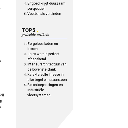
Erfgoed krijgt duurzaam
t
perspectief
Voetbal als verbinden
TOP5
gedeelde artikels
Zorgeloos laden en
lossen
Jouw wereld perfect
afgebakend
e
Interieurarchitectuur van
de bovenste plank
Karaktervolle finesse in
elke tegel of natuursteen
Betontoepassingen en
industriële
bij
vloersystemen
ng
e