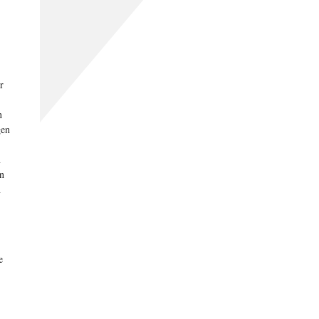
r
n
gen
n
en
n
e