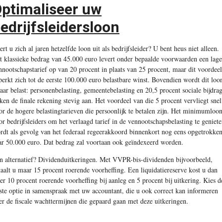
ptimaliseer uw
edrijfsleidersloon
ert u zich al jaren hetzelfde loon uit als bedrijfsleider? U bent heus niet alleen.
t klassieke bedrag van 45.000 euro levert onder bepaalde voorwaarden een lage
nnootschapstarief op van 20 procent in plaats van 25 procent, maar dit voordeel
perkt zich tot de eerste 100.000 euro belastbare winst. Bovendien wordt dit loo
aar belast: personenbelasting, gemeentebelasting en 20,5 procent sociale bijdra
kken de finale rekening stevig aan. Het voordeel van die 5 procent vervliegt snel
or de hogere belastingtarieven die persoonlijk te betalen zijn. Het minimumloo
or bedrijfsleiders om het verlaagd tarief in de vennootschapsbelasting te geniet
rdt als gevolg van het federaal regeerakkoord binnenkort nog eens opgetrokke
ar 50.000 euro. Dat bedrag zal voortaan ook geïndexeerd worden.
n alternatief? Dividenduitkeringen. Met VVPR-bis-dividenden bijvoorbeeld,
taalt u maar 15 procent roerende voorheffing. Een liquidatiereserve kost u dan
er 10 procent roerende voorheffing bij aanleg en 5 procent bij uitkering. Kies d
iste optie in samenspraak met uw accountant, die u ook correct kan informeren
er de fiscale wachttermijnen die gepaard gaan met deze uitkeringen.