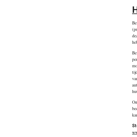
H
Be
(p
de
he
Be
pe
mo
ti
va
au
hu
On
be
ka
St
ww