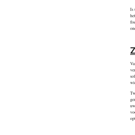
Is
he
fi
on
Z
Va
ve
so
wi
Tw
ge
uw
vo
op