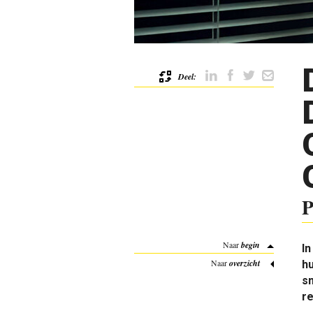
Deel:
P
Naar
begin
I
n
Naar
overzicht
hu
sn
re