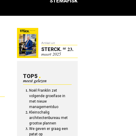
STEMAFISK
Artikel uit:
23.
nr
STERCK
.
maart 2025
TOP5
meest gelezen
Noël Franklin zet
volgende groeifase in
met nieuw
managementduo
Kleinschalig
architectenbureau met
grootse plannen
We geven er graag een
patat op