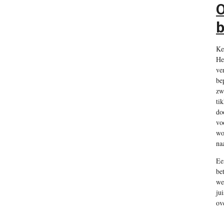
O
b
Ke
He
ve
be
zw
ti
do
vo
wo
na
Ee
be
we
ju
ov