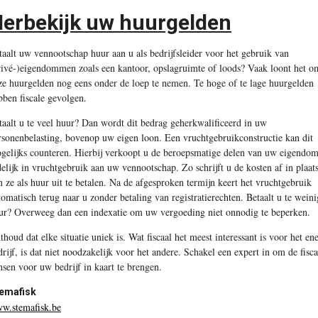
erbekijk uw huurgelden
taalt uw vennootschap huur aan u als bedrijfsleider voor het gebruik van
rivé-)eigendommen zoals een kantoor, opslagruimte of loods? Vaak loont het o
ze huurgelden nog eens onder de loep te nemen. Te hoge of te lage huurgelden
bben fiscale gevolgen.
taalt u te veel huur? Dan wordt dit bedrag geherkwalificeerd in uw
rsonenbelasting, bovenop uw eigen loon. Een vruchtgebruikconstructie kan dit
gelijks counteren. Hierbij verkoopt u de beroepsmatige delen van uw eigendo
jdelijk in vruchtgebruik aan uw vennootschap. Zo schrijft u de kosten af in plaat
n ze als huur uit te betalen. Na de afgesproken termijn keert het vruchtgebruik
tomatisch terug naar u zonder betaling van registratierechten. Betaalt u te weini
ur? Overweeg dan een indexatie om uw vergoeding niet onnodig te beperken.
thoud dat elke situatie uniek is. Wat fiscaal het meest interessant is voor het en
drijf, is dat niet noodzakelijk voor het andere. Schakel een expert in om de fisca
nsen voor uw bedrijf in kaart te brengen.
emafisk
w.stemafisk.be