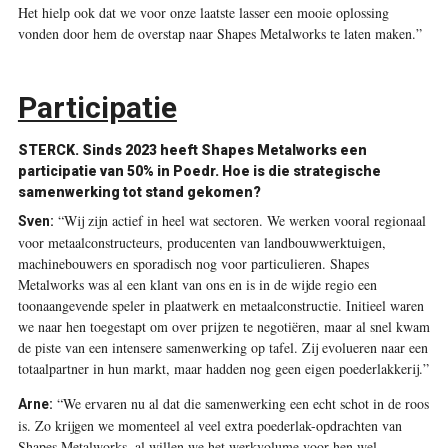
Het hielp ook dat we voor onze laatste lasser een mooie oplossing
vonden door hem de overstap naar Shapes Metalworks te laten maken.”
Participatie
STERCK.
Sinds 2023 heeft Shapes Metalworks een
participatie van 50% in Poedr. Hoe is die strategische
samenwerking tot stand gekomen?
“Wij zijn actief in heel wat sectoren. We werken vooral regionaal
Sven:
voor metaalconstructeurs, producenten van landbouwwerktuigen,
machinebouwers en sporadisch nog voor particulieren. Shapes
Metalworks was al een klant van ons en is in de wijde regio een
toonaangevende speler in plaatwerk en metaalconstructie. Initieel waren
we naar hen toegestapt om over prijzen te negotiëren, maar al snel kwam
de piste van een intensere samenwerking op tafel. Zij evolueren naar een
totaalpartner in hun markt, maar hadden nog geen eigen poederlakkerij.”
“We ervaren nu al dat die samenwerking een echt schot in de roos
Arne:
is. Zo krijgen we momenteel al veel extra poederlak-opdrachten van
Shapes Metalworks, al willen we het werkvolume voor hen wel