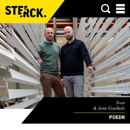
Menu
Sven
& Arne Goethals
POEDR