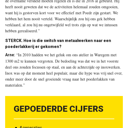
de overname versneld moeten regelen en is die in 2016 al gebeurd. Hij
heeft nooit geweten dat we de activiteiten helemaal zouden omgooien,
want hij is gestorven kort voor we effectief met Poedr zijn gestart. We
hebben het hem nooit verteld. Waarschijnlijk zou hij ons gek hebben
verklaard, al zou hij nu ongetwijfeld wel trots zijn op wat we intussen
hebben gerealiseerd.”
STERCK.
Hoe is die switch van metaalwerken naar een
poederlakkerij er gekomen?
“In 2010 hadden we het geluk om ons atelier in Waregem met
Arne:
1300 m2 te kunnen vergroten. De bedoeling was dat we in het voorste
deel ons zouden focussen op staal, en aan de achterzijde op inoxwerken.
Inox was op dat moment heel populair, maar die hype was vrij snel over,
onder meer door de snel groeiende vraag naar het poederlakken van
materialen.”
GEPOEDERDE CIJFERS
4
generaties