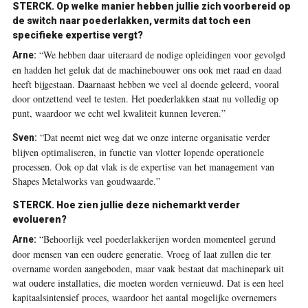
STERCK.
Op welke manier hebben jullie zich voorbereid op
de switch naar poederlakken, vermits dat toch een
specifieke expertise vergt?
“We hebben daar uiteraard de nodige opleidingen voor gevolgd
Arne:
en hadden het geluk dat de machinebouwer ons ook met raad en daad
heeft bijgestaan. Daarnaast hebben we veel al doende geleerd, vooral
door ontzettend veel te testen. Het poederlakken staat nu volledig op
punt, waardoor we echt wel kwaliteit kunnen leveren.”
“Dat neemt niet weg dat we onze interne organisatie verder
Sven:
blijven optimaliseren, in functie van vlotter lopende operationele
processen. Ook op dat vlak is de expertise van het management van
Shapes Metalworks van goudwaarde.”
STERCK.
Hoe zien jullie deze nichemarkt verder
evolueren?
“Behoorlijk veel poederlakkerijen worden momenteel gerund
Arne:
door mensen van een oudere generatie. Vroeg of laat zullen die ter
overname worden aangeboden, maar vaak bestaat dat machinepark uit
wat oudere installaties, die moeten worden vernieuwd. Dat is een heel
kapitaalsintensief proces, waardoor het aantal mogelijke overnemers