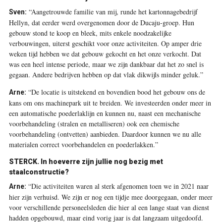
“Aangetrouwde familie van mij, runde het kartonnagebedrijf
Sven:
Hellyn, dat eerder werd overgenomen door de Ducaju-groep. Hun
gebouw stond te koop en bleek, mits enkele noodzakelijke
verbouwingen, uiterst geschikt voor onze activiteiten. Op amper drie
weken tijd hebben we dat gebouw gekocht en het onze verkocht. Dat
was een heel intense periode, maar we zijn dankbaar dat het zo snel is
gegaan. Andere bedrijven hebben op dat vlak dikwijls minder geluk.”
“De locatie is uitstekend en bovendien bood het gebouw ons de
Arne:
kans om ons machinepark uit te breiden. We investeerden onder meer in
een automatische poederlaklijn en kunnen nu, naast een mechanische
voorbehandeling (stralen en metalliseren) ook een chemische
voorbehandeling (ontvetten) aanbieden. Daardoor kunnen we nu alle
materialen correct voorbehandelen en poederlakken.”
STERCK.
In hoeverre zijn jullie nog bezig met
staalconstructie?
“Die activiteiten waren al sterk afgenomen toen we in 2021 naar
Arne:
hier zijn verhuisd. We zijn er nog een tijdje mee doorgegaan, onder meer
voor verschillende personeelsleden die hier al een lange staat van dienst
hadden opgebouwd, maar eind vorig jaar is dat langzaam uitgedoofd.