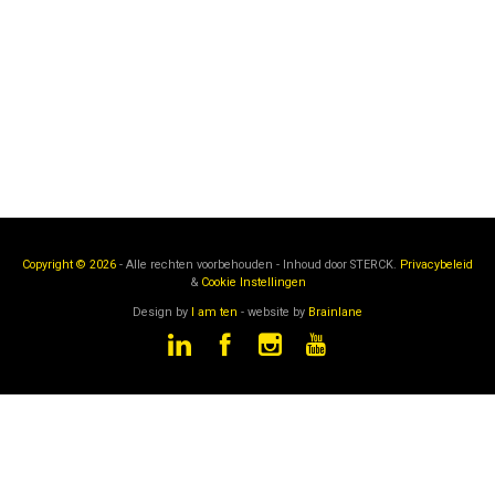
Copyright © 2026
- Alle rechten voorbehouden - Inhoud door
STERCK.
Privacybeleid
&
Cookie Instellingen
Design by
I am ten
- website by
Brainlane
STERCK
is een onderdeel van