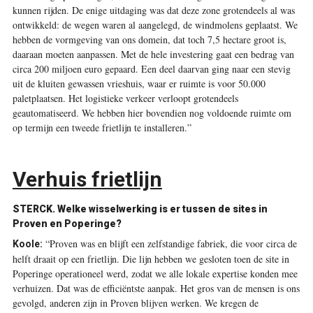
kunnen rijden. De enige uitdaging was dat deze zone grotendeels al was
ontwikkeld: de wegen waren al aangelegd, de windmolens geplaatst. We
hebben de vormgeving van ons domein, dat toch 7,5 hectare groot is,
daaraan moeten aanpassen. Met de hele investering gaat een bedrag van
circa 200 miljoen euro gepaard. Een deel daarvan ging naar een stevig
uit de kluiten gewassen vrieshuis, waar er ruimte is voor 50.000
paletplaatsen. Het logistieke verkeer verloopt grotendeels
geautomatiseerd. We hebben hier bovendien nog voldoende ruimte om
op termijn een tweede frietlijn te installeren.”
Verhuis frietlijn
STERCK.
Welke wisselwerking is er tussen de sites in
Proven en Poperinge?
“Proven was en blijft een zelfstandige fabriek, die voor circa de
Koole:
helft draait op een frietlijn. Die lijn hebben we gesloten toen de site in
Poperinge operationeel werd, zodat we alle lokale expertise konden mee
verhuizen. Dat was de efficiëntste aanpak. Het gros van de mensen is ons
gevolgd, anderen zijn in Proven blijven werken. We kregen de