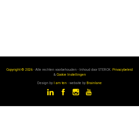
Copyright © 2026
- Alle rechten voorbehouden - Inhoud door
STERCK.
Privacybeleid
&
Cookie Instellingen
Design by
I am ten
- website by
Brainlane
STERCK
is een onderdeel van