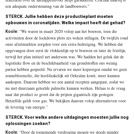
een adequate ondersteuning van de landbouwers.”
STERCK.
Jullie hebben deze productieplant moeten
opbouwen in coronatijden. Welke impact heeft dat gehad?
“We waren in maart 2020 volop aan het bouwen, toen die
Koole:
activiteiten door de lockdown plots zes weken stillagen. De twijfels rond
onze afzetmarkten zorgden voor een extra bedreiging. We hebben dat
opgevangen door eerst de vlokkenlijn op te bouwen en later de frietlijn,
terwijl het plan initieel net andersom was. We hadden het geluk dat de
logistieke flow en de beschikbaarheid van grondstoffen ons weinig
parten hebben gespeeld. Nu ervaren we meer kopzorgen omdat we geen
zonnebloemolie, die hoofdzakelijk uit Oekraïne komt, meer kunnen
aankopen. Daarom hebben we een aantal recepten aangepast, zodat we
nu met duurzaam geteelde palmolie kunnen werken. Helaas is de vraag
naar dat product zo groot dat de prijzen gigantisch zijn gestegen.
Hetzelfde geldt voor gas. We bekijken daarom volop alternatieven voor
de levering van energie.”
STERCK.
Voor welke andere uitdagingen moesten jullie nog
oplossingen zoeken?
“Door de toenemende verdroging mogen we steeds minder
Koole: