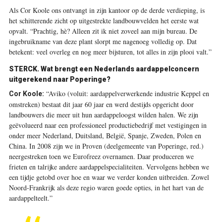
A
ls Cor Koole ons ontvangt in zijn kantoor op de derde verdieping, is
het schitterende zicht op uitgestrekte landbouwvelden het eerste wat
opvalt. “Prachtig, hè? Alleen zit ik niet zoveel aan mijn bureau. De
ingebruikname van deze plant slorpt me nagenoeg volledig op. Dat
betekent: veel overleg en nog meer bijsturen, tot alles in zijn plooi valt.”
STERCK.
Wat brengt een Nederlands aardappelconcern
uitgerekend naar Poperinge?
“Aviko (voluit: aardappelverwerkende industrie Keppel en
Cor Koole:
omstreken) bestaat dit jaar 60 jaar en werd destijds opgericht door
landbouwers die meer uit hun aardappeloogst wilden halen. We zijn
geëvolueerd naar een professioneel productiebedrijf met vestigingen in
onder meer Nederland, Duitsland, België, Spanje, Zweden, Polen en
China. In 2008 zijn we in Proven (deelgemeente van Poperinge, red.)
neergestreken toen we Eurofreez overnamen. Daar produceren we
frieten en talrijke andere aardappelspecialiteiten. Vervolgens hebben we
een tijdje getobd over hoe en waar we verder konden uitbreiden. Zowel
Noord-Frankrijk als deze regio waren goede opties, in het hart van de
aardappelteelt.”