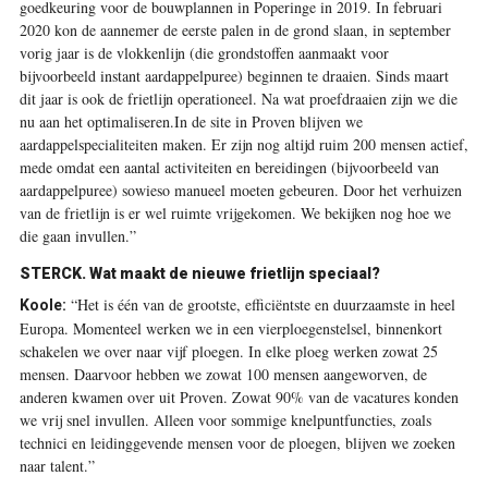
goedkeuring voor de bouwplannen in Poperinge in 2019. In februari
2020 kon de aannemer de eerste palen in de grond slaan, in september
vorig jaar is de vlokkenlijn (die grondstoffen aanmaakt voor
bijvoorbeeld instant aardappelpuree) beginnen te draaien. Sinds maart
dit jaar is ook de frietlijn operationeel. Na wat proefdraaien zijn we die
nu aan het optimaliseren.In de site in Proven blijven we
aardappelspecialiteiten maken. Er zijn nog altijd ruim 200 mensen actief,
mede omdat een aantal activiteiten en bereidingen (bijvoorbeeld van
aardappelpuree) sowieso manueel moeten gebeuren. Door het verhuizen
van de frietlijn is er wel ruimte vrijgekomen. We bekijken nog hoe we
die gaan invullen.”
STERCK.
Wat maakt de nieuwe frietlijn speciaal?
“Het is één van de grootste, efficiëntste en duurzaamste in heel
Koole:
Europa. Momenteel werken we in een vierploegenstelsel, binnenkort
schakelen we over naar vijf ploegen. In elke ploeg werken zowat 25
mensen. Daarvoor hebben we zowat 100 mensen aangeworven, de
anderen kwamen over uit Proven. Zowat 90% van de vacatures konden
we vrij snel invullen. Alleen voor sommige knelpuntfuncties, zoals
technici en leidinggevende mensen voor de ploegen, blijven we zoeken
naar talent.”