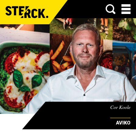
Menu
Cor Koole
AVIKO