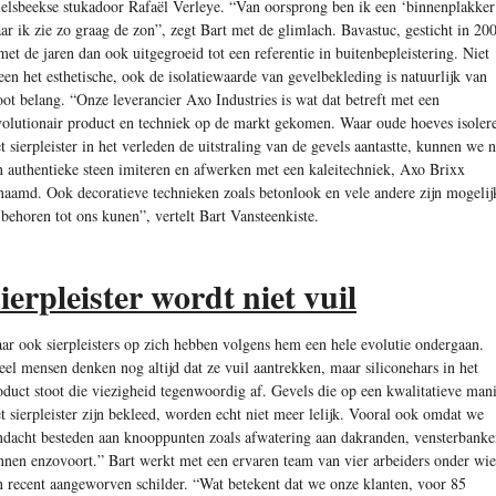
elsbeekse stukadoor Rafaël Verleye. “Van oorsprong ben ik een ‘binnenplakker
ar ik zie zo graag de zon”, zegt Bart met de glimlach. Bavastuc, gesticht in 20
 met de jaren dan ook uitgegroeid tot een referentie in buitenbepleistering. Niet
leen het esthetische, ook de isolatiewaarde van gevelbekleding is natuurlijk van
oot belang. “Onze leverancier Axo Industries is wat dat betreft met een
volutionair product en techniek op de markt gekomen. Waar oude hoeves isoler
t sierpleister in het verleden de uitstraling van de gevels aantastte, kunnen we 
n authentieke steen imiteren en afwerken met een kaleitechniek, Axo Brixx
naamd. Ook decoratieve technieken zoals betonlook en vele andere zijn mogelij
 behoren tot ons kunen”, vertelt Bart Vansteenkiste.
ierpleister wordt niet vuil
ar ook sierpleisters op zich hebben volgens hem een hele evolutie ondergaan.
eel mensen denken nog altijd dat ze vuil aantrekken, maar siliconehars in het
oduct stoot die viezigheid tegenwoordig af. Gevels die op een kwalitatieve man
t sierpleister zijn bekleed, worden echt niet meer lelijk. Vooral ook omdat we
ndacht besteden aan knooppunten zoals afwatering aan dakranden, vensterbanke
nnen enzovoort.” Bart werkt met een ervaren team van vier arbeiders onder wie
n recent aangeworven schilder. “Wat betekent dat we onze klanten, voor 85