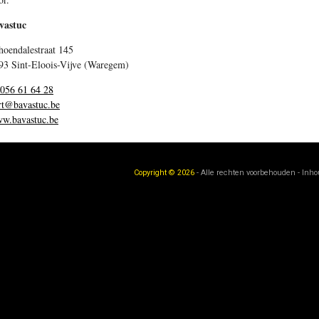
vastuc
hoendalestraat 145
93 Sint-Eloois-Vijve (Waregem)
 056 61 64 28
rt@bavastuc.be
w.bavastuc.be
Copyright © 2026
- Alle rechten voorbehouden - Inh