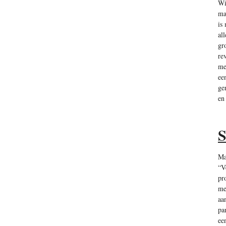
Wi
ma
is
al
gr
re
me
ee
ge
en
S
Ma
“V
pr
me
aa
pa
ee