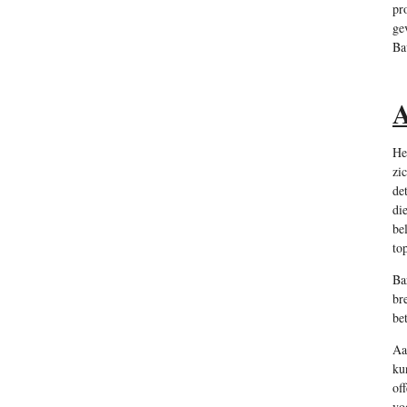
pr
ge
Ba
A
He
zi
de
di
be
top
Ba
br
be
Aa
ku
of
vo