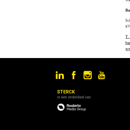
Ba
Sc
87
T.
ba
ww
STERCK
is een onderdeel van