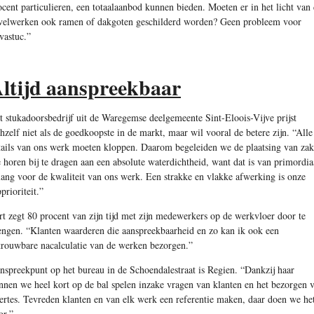
ocent particulieren, een totaalaanbod kunnen bieden. Moeten er in het licht van
velwerken ook ramen of dakgoten geschilderd worden? Geen probleem voor
vastuc.”
ltijd aanspreekbaar
t stukadoorsbedrijf uit de Waregemse deelgemeente Sint-Eloois-Vijve prijst
chzelf niet als de goedkoopste in de markt, maar wil vooral de betere zijn. “Alle
tails van ons werk moeten kloppen. Daarom begeleiden we de plaatsing van za
e horen bij te dragen aan een absolute waterdichtheid, want dat is van primordia
lang voor de kwaliteit van ons werk. Een strakke en vlakke afwerking is onze
prioriteit.”
rt zegt 80 procent van zijn tijd met zijn medewerkers op de werkvloer door te
engen. “Klanten waarderen die aanspreekbaarheid en zo kan ik ook een
trouwbare nacalculatie van de werken bezorgen.”
nspreekpunt op het bureau in de Schoendalestraat is Regien. “Dankzij haar
nnen we heel kort op de bal spelen inzake vragen van klanten en het bezorgen 
fertes. Tevreden klanten en van elk werk een referentie maken, daar doen we he
or.”