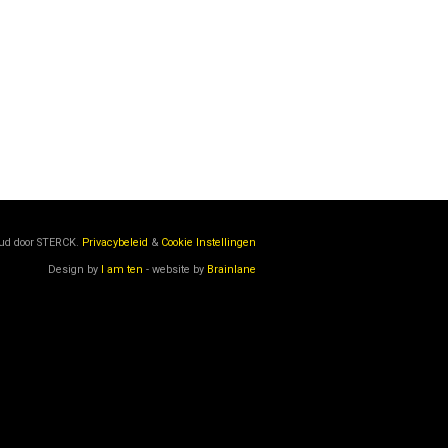
oud door
STERCK.
Privacybeleid
&
Cookie Instellingen
Design by
I am ten
- website by
Brainlane