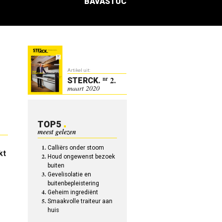
BAVASTUC
Artikel uit:
2.
nr
STERCK
.
maart 2020
TOP5
meest gelezen
Calliërs onder stoom
kt
Houd ongewenst bezoek
buiten
Gevelisolatie en
buitenbepleistering
Geheim ingrediënt
Smaakvolle traiteur aan
huis