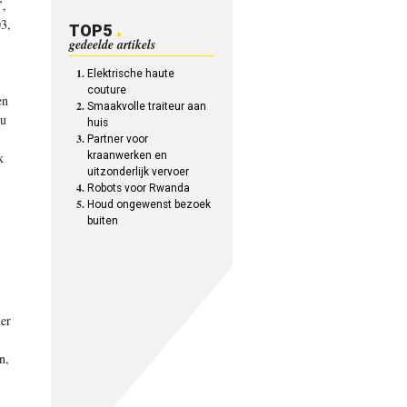
’,
03,
TOP5
gedeelde artikels
Elektrische haute
couture
en
Smaakvolle traiteur aan
nu
huis
Partner voor
k
kraanwerken en
uitzonderlijk vervoer
Robots voor Rwanda
Houd ongewenst bezoek
buiten
ier
n,