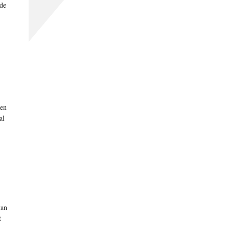
 de
ken
al
van
t