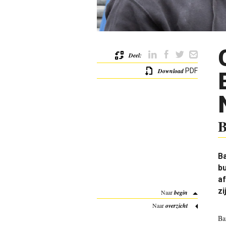
Deel:
Download
PDF
B
Ba
bu
af
zi
Naar
begin
Naar
overzicht
Ba