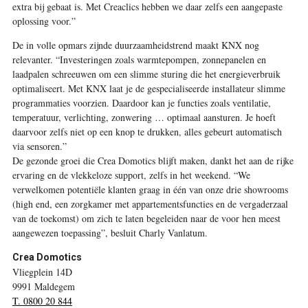
extra bij gebaat is. Met Creaclics hebben we daar zelfs een aangepaste
oplossing voor.”
De in volle opmars zijnde duurzaamheidstrend maakt KNX nog
relevanter. “Investeringen zoals warmtepompen, zonnepanelen en
laadpalen schreeuwen om een slimme sturing die het energieverbruik
optimaliseert. Met KNX laat je de gespecialiseerde installateur slimme
programmaties voorzien. Daardoor kan je functies zoals ventilatie,
temperatuur, verlichting, zonwering … optimaal aansturen. Je hoeft
daarvoor zelfs niet op een knop te drukken, alles gebeurt automatisch
via sensoren.”
De gezonde groei die Crea Domotics blijft maken, dankt het aan de rijke
ervaring en de vlekkeloze support, zelfs in het weekend. “We
verwelkomen potentiële klanten graag in één van onze drie showrooms
(high end, een zorgkamer met appartementsfuncties en de vergaderzaal
van de toekomst) om zich te laten begeleiden naar de voor hen meest
aangewezen toepassing”, besluit Charly Vanlatum.
Crea Domotics
Vliegplein 14D
9991 Maldegem
T. 0800 20 844