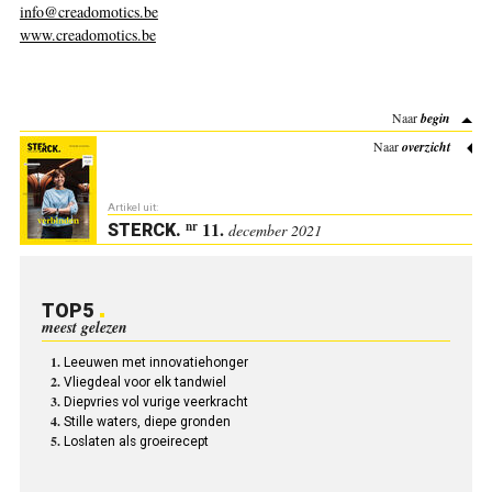
info@creadomotics.be
www.creadomotics.be
Naar
begin
Naar
overzicht
Artikel uit:
11.
nr
STERCK
.
december 2021
TOP5
meest gelezen
Leeuwen met innovatiehonger
Vliegdeal voor elk tandwiel
Diepvries vol vurige veerkracht
Stille waters, diepe gronden
Loslaten als groeirecept