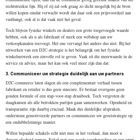
rechtstreekse lijn. Hij of zij zal ook graag zo dicht mogelijk bij de bron
willen kopen omdat verwacht wordt dat daar ook een prijsvoordeel aan
vasthangt, ook al is dat vaak niet het geval.
Toch blijven fysieke winkels en dealers een grote toegevoegde waarde
hebben, ook als u als fabrikant of merk een webshop aan uw
verkoopkanalen toevoegt. Het ene vervangt het andere dus niet. Bij het
uitwerken van een D2C-strategie is het belangrijk om het fysieke
winkelnetwerk een zinvolle rol te geven. Vaak zit die meerwaarde in de
service en advies, maar het kan ook veel meer zijn dan dat.
3. Communiceer uw strategie duidelijk aan uw partners
D2C-commerce laten slagen als een complementair verhaal tussen
fabrikant en retailer is dus geen sinecure. Er bestaat overigens geen
gouden formule of een stap-voor-stap draaiboek. Toch vergroten de
slaagkansen als alle betrokken partijen gaan samenwerken. Openheid en
transparantie zijn daarbij cruciaal. Maak dus duidelijke afspraken,
ondersteun gemotiveerde partners en communiceer uw groeistrategie op
een ondubbelzinnige manier.
Willen bepaalde schakels echt niet mee in het verhaal, dan moet u
durven afscheid nemen. Enkel met een goede voorbereiding en een open