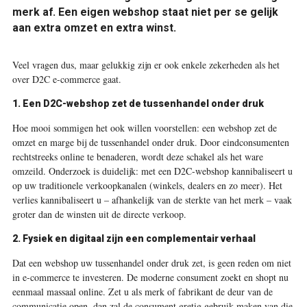
merk af. Een eigen webshop staat niet per se gelijk
aan extra omzet en extra winst.
Veel vragen dus, maar gelukkig zijn er ook enkele zekerheden als het
over D2C e-commerce gaat.
1. Een D2C-webshop zet de tussenhandel onder druk
Hoe mooi sommigen het ook willen voorstellen: een webshop zet de
omzet en marge bij de tussenhandel onder druk. Door eindconsumenten
rechtstreeks online te benaderen, wordt deze schakel als het ware
omzeild. Onderzoek is duidelijk: met een D2C-webshop kannibaliseert u
op uw traditionele verkoopkanalen (winkels, dealers en zo meer). Het
verlies kannibaliseert u – afhankelijk van de sterkte van het merk – vaak
groter dan de winsten uit de directe verkoop.
2. Fysiek en digitaal zijn een complementair verhaal
Dat een webshop uw tussenhandel onder druk zet, is geen reden om niet
in e-commerce te investeren. De moderne consument zoekt en shopt nu
eenmaal massaal online. Zet u als merk of fabrikant de deur van de
communicatie open, dan zal de consument gretig gebruik maken van die