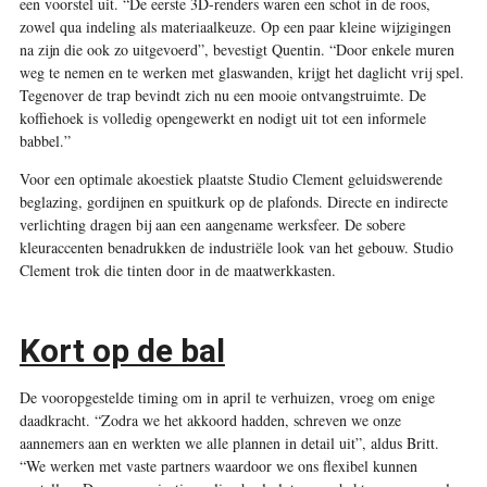
een voorstel uit. “De eerste 3D-renders waren een schot in de roos,
zowel qua indeling als materiaalkeuze. Op een paar kleine wijzigingen
na zijn die ook zo uitgevoerd”, bevestigt Quentin. “Door enkele muren
weg te nemen en te werken met glaswanden, krijgt het daglicht vrij spel.
Tegenover de trap bevindt zich nu een mooie ontvangstruimte. De
koffiehoek is volledig opengewerkt en nodigt uit tot een informele
babbel.”
Voor een optimale akoestiek plaatste Studio Clement geluidswerende
beglazing, gordijnen en spuitkurk op de plafonds. Directe en indirecte
verlichting dragen bij aan een aangename werksfeer. De sobere
kleuraccenten benadrukken de industriële look van het gebouw. Studio
Clement trok die tinten door in de maatwerkkasten.
Kort op de bal
De vooropgestelde timing om in april te verhuizen, vroeg om enige
daadkracht. “Zodra we het akkoord hadden, schreven we onze
aannemers aan en werkten we alle plannen in detail uit”, aldus Britt.
“We werken met vaste partners waardoor we ons flexibel kunnen