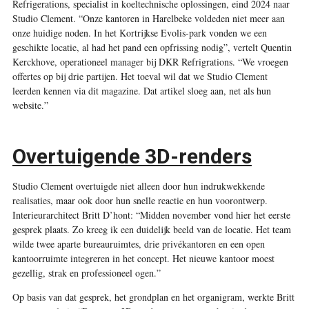
Refrigerations, specialist in koeltechnische oplossingen, eind 2024 naar
Studio Clement. “Onze kantoren in Harelbeke voldeden niet meer aan
onze huidige noden. In het Kortrijkse Evolis-park vonden we een
geschikte locatie, al had het pand een opfrissing nodig”, vertelt Quentin
Kerckhove, operationeel manager bij DKR Refrigrations. “We vroegen
offertes op bij drie partijen. Het toeval wil dat we Studio Clement
leerden kennen via dit magazine. Dat artikel sloeg aan, net als hun
website.”
Overtuigende 3D-renders
Studio Clement overtuigde niet alleen door hun indrukwekkende
realisaties, maar ook door hun snelle reactie en hun voorontwerp.
Interieurarchitect Britt D’hont: “Midden november vond hier het eerste
gesprek plaats. Zo kreeg ik een duidelijk beeld van de locatie. Het team
wilde twee aparte bureauruimtes, drie privékantoren en een open
kantoorruimte integreren in het concept. Het nieuwe kantoor moest
gezellig, strak en professioneel ogen.”
Op basis van dat gesprek, het grondplan en het organigram, werkte Britt