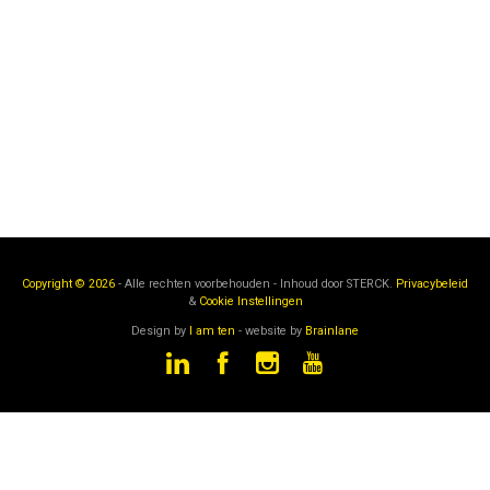
Copyright © 2026
- Alle rechten voorbehouden - Inhoud door
STERCK.
Privacybeleid
&
Cookie Instellingen
Design by
I am ten
- website by
Brainlane
STERCK
is een onderdeel van