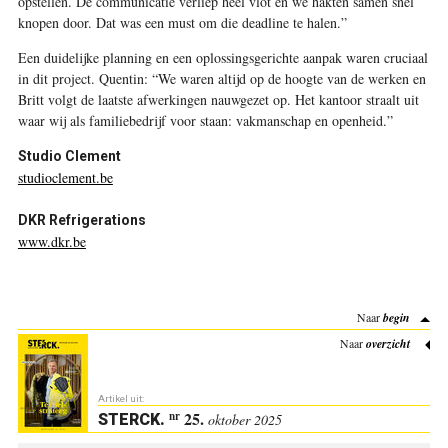
opstellen. De communicatie verliep heel vlot en we hakten samen snel
knopen door. Dat was een must om die deadline te halen.”
Een duidelijke planning en een oplossingsgerichte aanpak waren cruciaal
in dit project. Quentin: “We waren altijd op de hoogte van de werken en
Britt volgt de laatste afwerkingen nauwgezet op. Het kantoor straalt uit
waar wij als familiebedrijf voor staan: vakmanschap en openheid.”
Studio Clement
studioclement.be
DKR Refrigerations
www.dkr.be
Naar
begin
Naar
overzicht
Artikel uit:
25.
nr
STERCK
.
oktober 2025