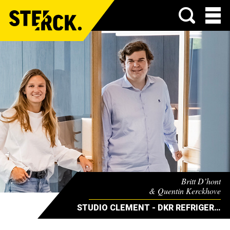
Menu
Britt D’hont
& Quentin Kerckhove
STUDIO CLEMENT - DKR REFRIGERATIONS