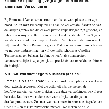
klassieke oplossing”, zegt algemeen directeur
Emmanuel Verschueren.
Bij Emmanuel Verschueren stroomt er als het ware plastic door zijn
bloed. “Al in mijn kindertijd ving ik aan de keukentafel flarden op van
de talrijke gesprekken die er over plastic verpakkingen zijn gevoerd, de
fabriek was mijn speeltuin. Kan ook niet anders: stichter Remi Segers
was de schoonvader van mijn stiefvader, Paul Balcaen, die samen met
mijn moeder Gracy Ramont Segers & Balcaen overnam. Samen besturen
we nu deze onderneming, terwijl ook mijn schoonzus Caroline
Temmerman een belangrijke functie heeft: als commercieel
verantwoordelijke is zij eigenlijk de spreekbuis van onze klanten binnen
dit bedrijf.”
STERCK.
Wat doet Segers & Balcaen precies?
“Ten eerste maken wij plastic verpakkingen
Emmanuel Verschueren:
door extrusieprocessen. Met die activiteit zijn we meteen de
hoofdleverancier van onze drukkerij, die deze verpakkingen vervolgens
bedrukt. Dat doen we onder meer voor talrijke voedings- en
drankenproducenten. Zo staan we onder meer in voor alle sixpacks van
Coca-Cola en talrijke privatelabelmerken. We maken ook alle