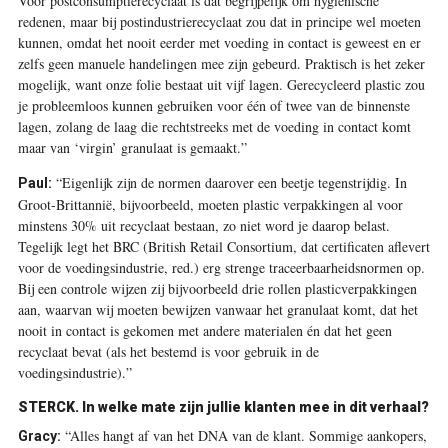
Voor postconsumptierecyclaat is dat begrijpelijk om hygiënische
redenen, maar bij postindustrierecyclaat zou dat in principe wel moeten
kunnen, omdat het nooit eerder met voeding in contact is geweest en er
zelfs geen manuele handelingen mee zijn gebeurd. Praktisch is het zeker
mogelijk, want onze folie bestaat uit vijf lagen. Gerecycleerd plastic zou
je probleemloos kunnen gebruiken voor één of twee van de binnenste
lagen, zolang de laag die rechtstreeks met de voeding in contact komt
maar van ‘virgin’ granulaat is gemaakt.”
“Eigenlijk zijn de normen daarover een beetje tegenstrijdig. In
Paul:
Groot-Brittannië, bijvoorbeeld, moeten plastic verpakkingen al voor
minstens 30% uit recyclaat bestaan, zo niet word je daarop belast.
Tegelijk legt het BRC (British Retail Consortium, dat certificaten aflevert
voor de voedingsindustrie, red.) erg strenge traceerbaarheidsnormen op.
Bij een controle wijzen zij bijvoorbeeld drie rollen plasticverpakkingen
aan, waarvan wij moeten bewijzen vanwaar het granulaat komt, dat het
nooit in contact is gekomen met andere materialen én dat het geen
recyclaat bevat (als het bestemd is voor gebruik in de
voedingsindustrie).”
STERCK.
In welke mate zijn jullie klanten mee in dit verhaal?
“Alles hangt af van het DNA van de klant. Sommige aankopers,
Gracy: