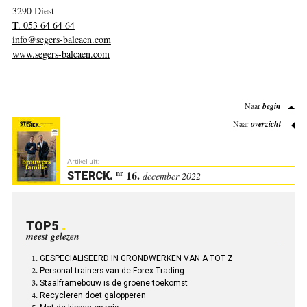
3290 Diest
T. 053 64 64 64
info@segers-balcaen.com
www.segers-balcaen.com
Naar
begin
Naar
overzicht
Artikel uit:
16.
nr
STERCK
.
december 2022
TOP5
meest gelezen
GESPECIALISEERD IN GRONDWERKEN VAN A TOT Z
Personal trainers van de Forex Trading
Staalframebouw is de groene toekomst
Recycleren doet galopperen