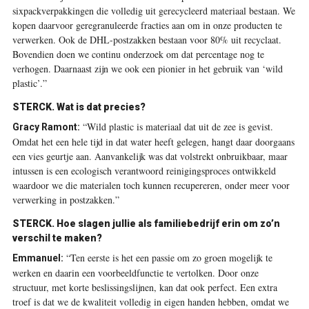
sixpackverpakkingen die volledig uit gerecycleerd materiaal bestaan. We
kopen daarvoor geregranuleerde fracties aan om in onze producten te
verwerken. Ook de DHL-postzakken bestaan voor 80% uit recyclaat.
Bovendien doen we continu onderzoek om dat percentage nog te
verhogen. Daarnaast zijn we ook een pionier in het gebruik van ‘wild
plastic’.”
STERCK.
Wat is dat precies?
“Wild plastic is materiaal dat uit de zee is gevist.
Gracy Ramont:
Omdat het een hele tijd in dat water heeft gelegen, hangt daar doorgaans
een vies geurtje aan. Aanvankelijk was dat volstrekt onbruikbaar, maar
intussen is een ecologisch verantwoord reinigingsproces ontwikkeld
waardoor we die materialen toch kunnen recupereren, onder meer voor
verwerking in postzakken.”
STERCK.
Hoe slagen jullie als familiebedrijf erin om zo’n
verschil te maken?
“Ten eerste is het een passie om zo groen mogelijk te
Emmanuel:
werken en daarin een voorbeeldfunctie te vertolken. Door onze
structuur, met korte beslissingslijnen, kan dat ook perfect. Een extra
troef is dat we de kwaliteit volledig in eigen handen hebben, omdat we