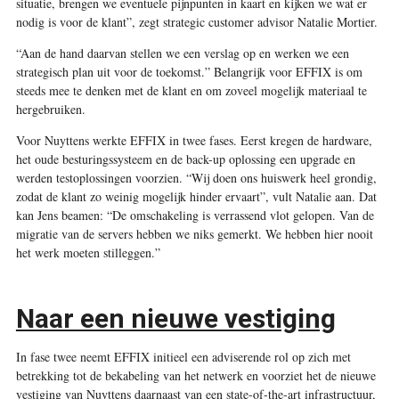
situatie, brengen we eventuele pijnpunten in kaart en kijken we wat er
nodig is voor de klant”, zegt strategic customer advisor Natalie Mortier.
“Aan de hand daarvan stellen we een verslag op en werken we een
strategisch plan uit voor de toekomst.” Belangrijk voor EFFIX is om
steeds mee te denken met de klant en om zoveel mogelijk materiaal te
hergebruiken.
Voor Nuyttens werkte EFFIX in twee fases. Eerst kregen de hardware,
het oude besturingssysteem en de back-up oplossing een upgrade en
werden testoplossingen voorzien. “Wij doen ons huiswerk heel grondig,
zodat de klant zo weinig mogelijk hinder ervaart”, vult Natalie aan. Dat
kan Jens beamen: “De omschakeling is verrassend vlot gelopen. Van de
migratie van de servers hebben we niks gemerkt. We hebben hier nooit
het werk moeten stilleggen.”
Naar een nieuwe vestiging
In fase twee neemt EFFIX initieel een adviserende rol op zich met
betrekking tot de bekabeling van het netwerk en voorziet het de nieuwe
vestiging van Nuyttens daarnaast van een state-of-the-art infrastructuur,