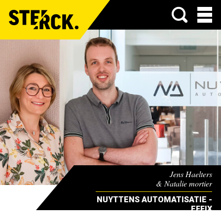
Menu
Jens Haelters
& Natalie mortier
NUYTTENS AUTOMATISATIE -
EFFIX