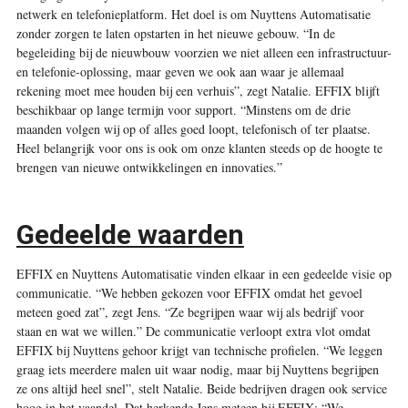
netwerk en telefonieplatform. Het doel is om Nuyttens Automatisatie
zonder zorgen te laten opstarten in het nieuwe gebouw. “In de
begeleiding bij de nieuwbouw voorzien we niet alleen een infrastructuur-
en telefonie-oplossing, maar geven we ook aan waar je allemaal
rekening moet mee houden bij een verhuis”, zegt Natalie. EFFIX blijft
beschikbaar op lange termijn voor support. “Minstens om de drie
maanden volgen wij op of alles goed loopt, telefonisch of ter plaatse.
Heel belangrijk voor ons is ook om onze klanten steeds op de hoogte te
brengen van nieuwe ontwikkelingen en innovaties.”
Gedeelde waarden
EFFIX en Nuyttens Automatisatie vinden elkaar in een gedeelde visie op
communicatie. “We hebben gekozen voor EFFIX omdat het gevoel
meteen goed zat”, zegt Jens. “Ze begrijpen waar wij als bedrijf voor
staan en wat we willen.” De communicatie verloopt extra vlot omdat
EFFIX bij Nuyttens gehoor krijgt van technische profielen. “We leggen
graag iets meerdere malen uit waar nodig, maar bij Nuyttens begrijpen
ze ons altijd heel snel”, stelt Natalie. Beide bedrijven dragen ook service
hoog in het vaandel. Dat herkende Jens meteen bij EFFIX: “We