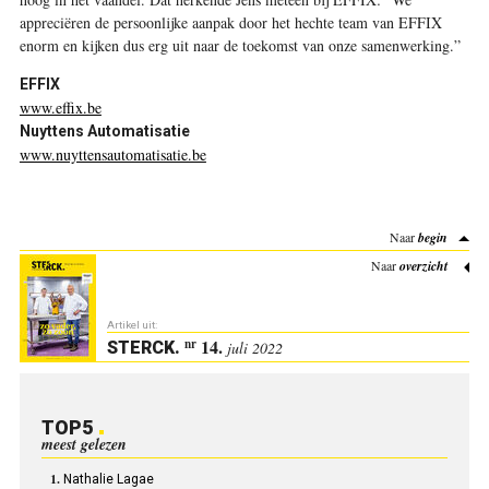
appreciëren de persoonlijke aanpak door het hechte team van EFFIX
enorm en kijken dus erg uit naar de toekomst van onze samenwerking.”
EFFIX
www.effix.be
Nuyttens Automatisatie
www.nuyttensautomatisatie.be
Naar
begin
Naar
overzicht
Artikel uit:
14.
nr
STERCK
.
juli 2022
TOP5
meest gelezen
Nathalie Lagae