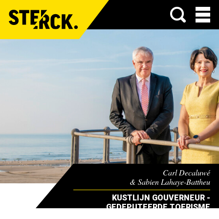
Menu
Carl Decaluwé
& Sabien Lahaye-Battheu
KUSTLIJN GOUVERNEUR -
GEDEPUTEERDE TOERISME