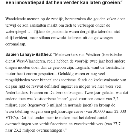
een innovatiepad dat hen verder kan laten groeien.”
Wandelende mensen op de zeedijk, horecazaken die gouden zaken doen
terwijl de zon aanstalten maakt om zich te verbergen onder de
waterspiegel … Tijdens de pandemie waren dergelijke taferelen niet
altijd evident, maar stilaan ontwaakt iedereen uit de gedwongen
coronaslaap.
“Medewerkers van Westtoer (toeristische
Sabien Lahaye-Battheu:
dienst West-Vlaanderen, red.) hebben de voorbije twee jaar heel andere
dingen moeten doen dan ze gewoon zijn. Logisch, want de toeristische
motor heeft enorm gesputterd. Gelukkig waren er nog veel
mogelijkheden voor binnenlands toerisme. Sinds de krokusvakantie van
dit jaar lijkt de revival definitief ingezet en mogen we hier weer veel
Nederlanders, Fransen en Duitsers ontvangen. Twee jaar geleden was dat
anders: toen was kusttoerisme ‘maar’ goed voor een omzet van 2,2
miljard euro (tegenover 3 miljard in normale jaren) en kromp de
tewerkstelling volgens een gelijkaardige curve (van 30.000 naar 22.000
VTE’s). Dat had onder meer te maken met het dalend aantal
overnachtingen van verblijfstoeristen en tweedeverblijvers (van 27,7
naar 23,2 miljoen overnachtingen).”