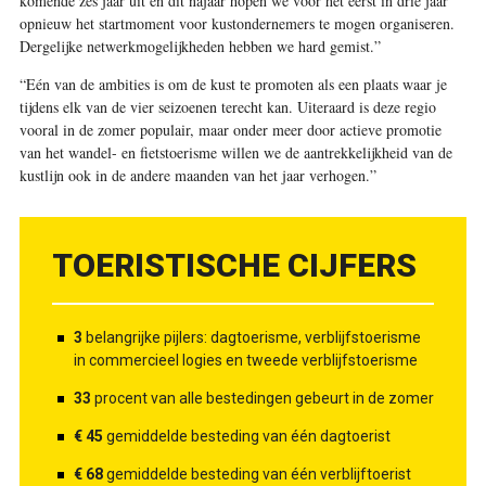
komende zes jaar uit en dit najaar hopen we voor het eerst in drie jaar
opnieuw het startmoment voor kustondernemers te mogen organiseren.
Dergelijke netwerkmogelijkheden hebben we hard gemist.”
“Eén van de ambities is om de kust te promoten als een plaats waar je
tijdens elk van de vier seizoenen terecht kan. Uiteraard is deze regio
vooral in de zomer populair, maar onder meer door actieve promotie
van het wandel- en fietstoerisme willen we de aantrekkelijkheid van de
kustlijn ook in de andere maanden van het jaar verhogen.”
TOERISTISCHE CIJFERS
3
belangrijke pijlers: dagtoerisme, verblijfstoerisme
in commercieel logies en tweede verblijfstoerisme
33
procent van alle bestedingen gebeurt in de zomer
€ 45
gemiddelde besteding van één dagtoerist
€ 68
gemiddelde besteding van één verblijftoerist