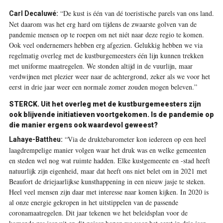
“De kust is één van dé toeristische parels van ons land.
Carl Decaluwé:
Net daarom was het erg hard om tijdens de zwaarste golven van de
pandemie mensen op te roepen om net niét naar deze regio te komen.
Ook veel ondernemers hebben erg afgezien. Gelukkig hebben we via
regelmatig overleg met de kustburgemeesters één lijn kunnen trekken
met uniforme maatregelen. We stonden altijd in de vuurlijn, maar
verdwijnen met plezier weer naar de achtergrond, zeker als we voor het
eerst in drie jaar weer een normale zomer zouden mogen beleven.”
STERCK.
Uit het overleg met de kustburgemeesters zijn
ook blijvende initiatieven voortgekomen. Is de pandemie op
die manier ergens ook waardevol geweest?
“Via de druktebarometer kon iedereen op een heel
Lahaye-Battheu:
laagdrempelige manier volgen waar het druk was en welke gemeenten
en steden wel nog wat ruimte hadden. Elke kustgemeente en -stad heeft
natuurlijk zijn eigenheid, maar dat heeft ons niet belet om in 2021 met
Beaufort de driejaarlijkse kunsthappening in een nieuw jasje te steken.
Heel veel mensen zijn daar met interesse naar komen kijken. In 2020 is
al onze energie gekropen in het uitstippelen van de passende
coronamaatregelen. Dit jaar tekenen we het beleidsplan voor de