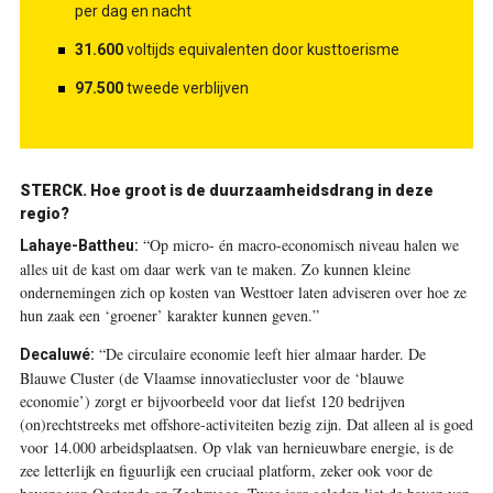
per dag en nacht
31.600
voltijds equivalenten door kusttoerisme
97.500
tweede verblijven
STERCK.
Hoe groot is de duurzaamheidsdrang in deze
regio?
“Op micro- én macro-economisch niveau halen we
Lahaye-Battheu:
alles uit de kast om daar werk van te maken. Zo kunnen kleine
ondernemingen zich op kosten van Westtoer laten adviseren over hoe ze
hun zaak een ‘groener’ karakter kunnen geven.”
“De circulaire economie leeft hier almaar harder. De
Decaluwé:
Blauwe Cluster (de Vlaamse innovatiecluster voor de ‘blauwe
economie’) zorgt er bijvoorbeeld voor dat liefst 120 bedrijven
(on)rechtstreeks met offshore-activiteiten bezig zijn. Dat alleen al is goed
voor 14.000 arbeidsplaatsen. Op vlak van hernieuwbare energie, is de
zee letterlijk en figuurlijk een cruciaal platform, zeker ook voor de