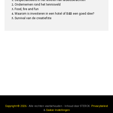
Ondernemen rond het tennisveld
Food, fire and fun
Waarom is investeren in een hotel of B&B een goed idee?
Survival van de creatiefste
Copyright © 2026
- Alle rechten voorbehouden - Inhoud door
STERCK.
Privacybeleid
&
Cookie Instellingen