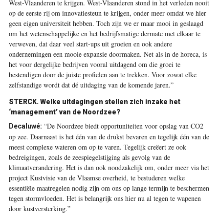
West-Vlaanderen te krijgen. West-Vlaanderen stond in het verleden nooit
op de eerste rij om innovatiesteun te krijgen, onder meer omdat we hier
geen eigen universiteit hebben. Toch zijn we er maar mooi in geslaagd
om het wetenschappelijke en het bedrijfsmatige dermate met elkaar te
verweven, dat daar veel start-ups uit groeien en ook andere
ondernemingen een mooie expansie doormaken. Net als in de horeca, is
het voor dergelijke bedrijven vooral uitdagend om die groei te
bestendigen door de juiste profielen aan te trekken. Voor zowat elke
zelfstandige wordt dat dé uitdaging van de komende jaren.”
STERCK.
Welke uitdagingen stellen zich inzake het
‘management’ van de Noordzee?
“De Noordzee biedt opportuniteiten voor opslag van CO
2
Decaluwé:
op zee. Daarnaast is het één van de drukst bevaren en tegelijk één van de
meest complexe wateren om op te varen. Tegelijk creëert ze ook
bedreigingen, zoals de zeespiegelstijging als gevolg van de
klimaatverandering. Het is dan ook noodzakelijk om, onder meer via het
project Kustvisie van de Vlaamse overheid, te bestuderen welke
essentiële maatregelen nodig zijn om ons op lange termijn te beschermen
tegen stormvloeden. Het is belangrijk ons hier nu al tegen te wapenen
door kustversterking.”