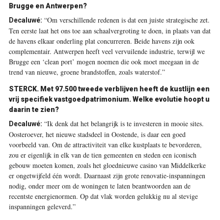
Brugge en Antwerpen?
“Om verschillende redenen is dat een juiste strategische zet.
Decaluwé:
Ten eerste laat het ons toe aan schaalvergroting te doen, in plaats van dat
de havens elkaar onderling plat concurreren. Beide havens zijn ook
complementair. Antwerpen heeft veel vervuilende industrie, terwijl we
Brugge een ‘clean port’ mogen noemen die ook moet meegaan in de
trend van nieuwe, groene brandstoffen, zoals waterstof.”
STERCK.
Met 97.500 tweede verblijven heeft de kustlijn een
vrij specifiek vastgoedpatrimonium. Welke evolutie hoopt u
daarin te zien?
“Ik denk dat het belangrijk is te investeren in mooie sites.
Decaluwé:
Oosteroever, het nieuwe stadsdeel in Oostende, is daar een goed
voorbeeld van. Om de attractiviteit van elke kustplaats te bevorderen,
zou er eigenlijk in elk van de tien gemeenten en steden een iconisch
gebouw moeten komen, zoals het gloednieuwe casino van Middelkerke
er ongetwijfeld één wordt. Daarnaast zijn grote renovatie-inspanningen
nodig, onder meer om de woningen te laten beantwoorden aan de
recentste energienormen. Op dat vlak worden gelukkig nu al stevige
inspanningen geleverd.”