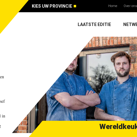
KIES UW PROVINCIE
Home
Over ons
LAATSTE EDITIE
NETW
en
sef
d in
Wereldkeuk
g