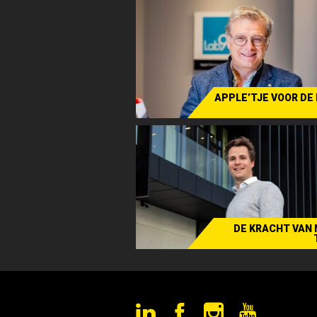
APPLE’TJE VOOR DE
Verhaa
DE KRACHT VAN 
Over de grenzen - Lin