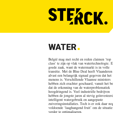
WATER
België mag met recht en reden claimen ‘top
class’ te zijn op vlak van watertechnologie.
E
goede zaak, want
de watermarkt is in volle
transitie.
Met de Blue Deal heeft Vlaanderen
alvast een belangrijk signaal gegeven dat het
menens is. Verschillende Vlaamse ministers
hebben zich erachter geschaard, vanuit het be
dat de erkenning van de waterproblematiek
hoogdringend is. Veel industriële bedrijven
hebben de jongste jaren al stevig geïnvesteer
intelligent watergebruik en aangepaste
zuiveringsinstallaties. Toch is er ook daar no
voldoende ‘laaghangend fruit’ om de situatie
verder te optimaliseren.