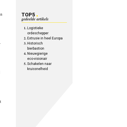
in
TOP5
gedeelde artikels
Logistieke
ordeschepper
Extrusie in heel Europa
r
Historisch
bierbastion
Nieuwgierige
eco-visionair
Schakelen naar
kruissnelheid
t
t