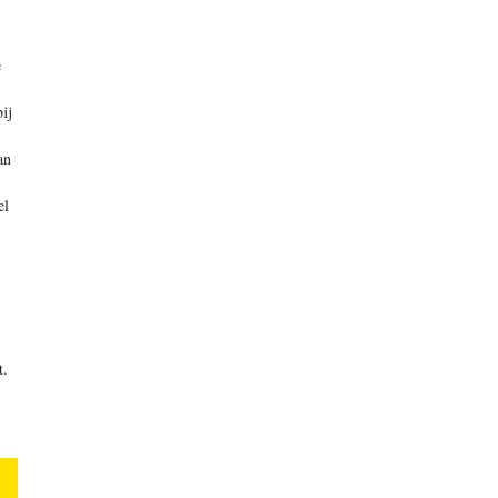
e
ij
an
el
t.