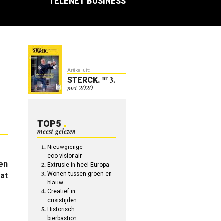
TELENET BUSINESS
Artikel uit:
3.
nr
STERCK
.
mei 2020
TOP5
meest gelezen
Nieuwgierige
s
eco-visionair
 en
Extrusie in heel Europa
Wonen tussen groen en
dat
blauw
Creatief in
crisistijden
Historisch
bierbastion