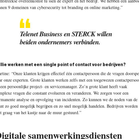
chtstreekse overeenkomst tu ssen de expert en het bedrijf. We hebben een aanbo
nnen 9 domeinen van cybersecurity tot branding en online marketing.”
Telenet Business en STERCK willen
beiden ondernemers verbinden.
llie werken met een single point of contact voor bedrijven?
rtine:
“Onze klanten krijgen effectief één contactpersoon die de vragen doorspe
ar onze experten. Grote klanten werken zelfs met een toegewezen contactperso
 een persoonlijke project- en servicemanager. Zo’n grote klant heeft vaak
mplexe vragen die constant evolueren en veranderen. We zorgen voor een
rmanente analyse en opvolging van incidenten. Zo kunnen we de noden van de
ant zo goed mogelijk begrijpen en zo snel mogelijk handelen. Bedrijven worden
et graag van het kastje naar de muur gestuurd.”
igitale samenwerkingsdiensten