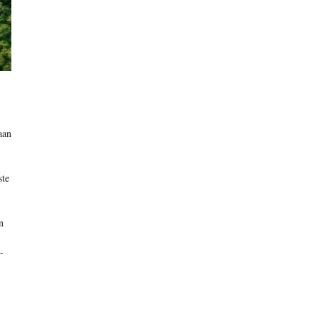
aan
ste
n
-