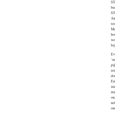
S
T
bu
ST
An
re
Me
ho
we
bi
Ev
‘m
pi
ee
do
En
ma
ma
on
ne
on