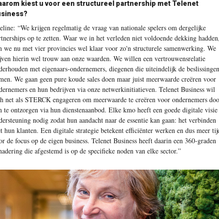
arom kiest u voor een structureel partnership met Telenet
siness?
eline:
“We krijgen regelmatig de vraag van nationale spelers om dergelijke
rtnerships op te zetten. Waar we in het verleden niet voldoende dekking hadden
jn we nu met vier provincies wel klaar voor zo'n structurele samenwerking. We
ijven hierin wel trouw aan onze waarden. We willen een vertrouwensrelatie
derhouden met eigenaars-ondernemers, diegenen die uiteindelijk de beslissinge
men. We gaan geen pure koude sales doen maar juist meerwaarde creëren voor
dernemers en hun bedrijven via onze netwerkinitiatieven. Telenet Business wil
ch net als STERCK engageren om meerwaarde te creëren voor ondernemers doo
n te ontzorgen via hun dienstenaanbod. Elke kmo heeft een goede digitale visie
dersteuning nodig zodat hun aandacht naar de essentie kan gaan: het verbinden
t hun klanten. Een digitale strategie betekent efficiënter werken en dus meer tij
or de focus op de eigen business. Telenet Business heeft daarin een 360-graden
nadering die afgestemd is op de specifieke noden van elke sector.”