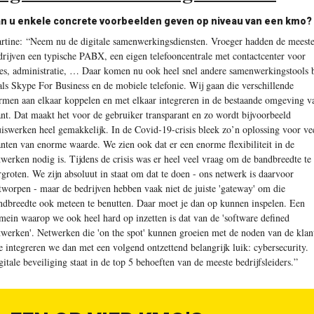
n u enkele concrete voorbeelden geven op niveau van een kmo?
rtine:
“Neem nu de digitale samenwerkingsdiensten. Vroeger hadden de meest
drijven een typische PABX, een eigen telefooncentrale met contactcenter voor
les, administratie, … Daar komen nu ook heel snel andere samenwerkingstools b
als Skype For Business en de mobiele telefonie. Wij gaan die verschillende
rmen aan elkaar koppelen en met elkaar integreren in de bestaande omgeving v
ant. Dat maakt het voor de gebruiker transparant en zo wordt bijvoorbeeld
uiswerken heel gemakkelijk. In de Covid-19-crisis bleek zo’n oplossing voor ve
anten van enorme waarde. We zien ook dat er een enorme flexibiliteit in de
twerken nodig is. Tijdens de crisis was er heel veel vraag om de bandbreedte te
rgroten. We zijn absoluut in staat om dat te doen - ons netwerk is daarvoor
tworpen - maar de bedrijven hebben vaak niet de juiste 'gateway' om die
ndbreedte ook meteen te benutten. Daar moet je dan op kunnen inspelen. Een
mein waarop we ook heel hard op inzetten is dat van de 'software defined
twerken'. Netwerken die 'on the spot' kunnen groeien met de noden van de klan
e integreren we dan met een volgend ontzettend belangrijk luik: cybersecurity.
gitale beveiliging staat in de top 5 behoeften van de meeste bedrijfsleiders.”