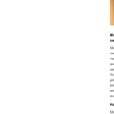
Wa
se
Ma
vo
ve
no
aa
Ve
ge
be
ne
st
Ho
Ma