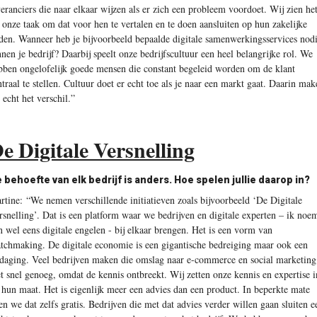
veranciers die naar elkaar wijzen als er zich een probleem voordoet. Wij zien he
s onze taak om dat voor hen te vertalen en te doen aansluiten op hun zakelijke
den. Wanneer heb je bijvoorbeeld bepaalde digitale samenwerkingsservices nod
nnen je bedrijf? Daarbij speelt onze bedrijfscultuur een heel belangrijke rol. We
bben ongelofelijk goede mensen die constant begeleid worden om de klant
ntraal te stellen. Cultuur doet er echt toe als je naar een markt gaat. Daarin mak
 echt het verschil.”
e Digitale Versnelling
 behoefte van elk bedrijf is anders. Hoe spelen jullie daarop in?
rtine:
“We nemen verschillende initiatieven zoals bijvoorbeeld ‘De Digitale
rsnelling’. Dat is een platform waar we bedrijven en digitale experten – ik noe
n wel eens digitale engelen - bij elkaar brengen. Het is een vorm van
tchmaking. De digitale economie is een gigantische bedreiging maar ook een
tdaging. Veel bedrijven maken die omslag naar e-commerce en social marketing
et snel genoeg, omdat de kennis ontbreekt. Wij zetten onze kennis en expertise i
 hun maat. Het is eigenlijk meer een advies dan een product. In beperkte mate
en we dat zelfs gratis. Bedrijven die met dat advies verder willen gaan sluiten e