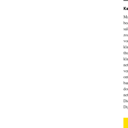
Ka
Ma
be
sa
zo
vo
kl
th
kl
ne
ve
on
ba
do
ne
Di
Di