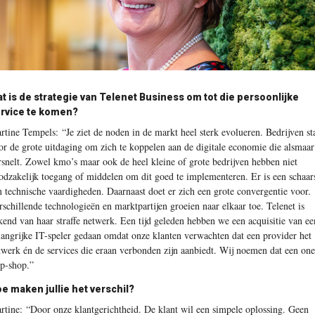
t is de strategie van Telenet Business om tot die persoonlijke
rvice te komen?
rtine Tempels:
“Je ziet de noden in de markt heel sterk evolueren. Bedrijven st
or de grote uitdaging om zich te koppelen aan de digitale economie die alsmaar
rsnelt. Zowel kmo’s maar ook de heel kleine of grote bedrijven hebben niet
odzakelijk toegang of middelen om dit goed te implementeren. Er is een schaar
n technische vaardigheden. Daarnaast doet er zich een grote convergentie voor.
rschillende technologieën en marktpartijen groeien naar elkaar toe. Telenet is
kend van haar straffe netwerk. Een tijd geleden hebben we een acquisitie van ee
langrijke IT-speler gedaan omdat onze klanten verwachten dat een provider het
twerk én de services die eraan verbonden zijn aanbiedt. Wij noemen dat een one
op-shop.”
e maken jullie het verschil?
rtine:
“Door onze klantgerichtheid. De klant wil een simpele oplossing. Geen