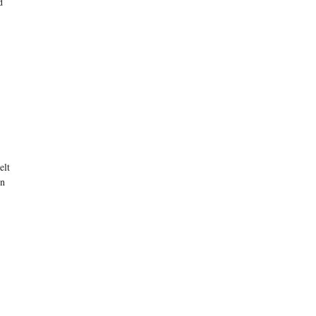
d
elt
on