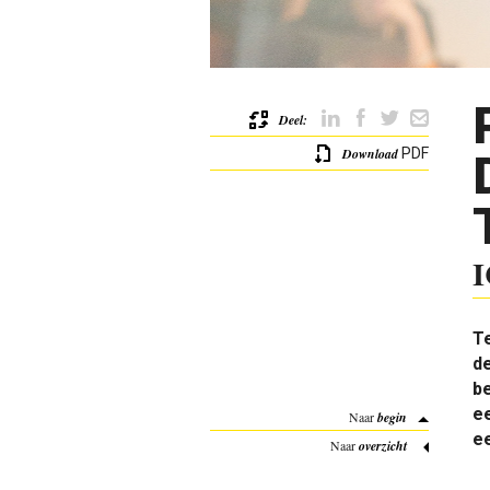
Deel:
Download
PDF
I
Te
de
be
e
Naar
begin
ee
Naar
overzicht