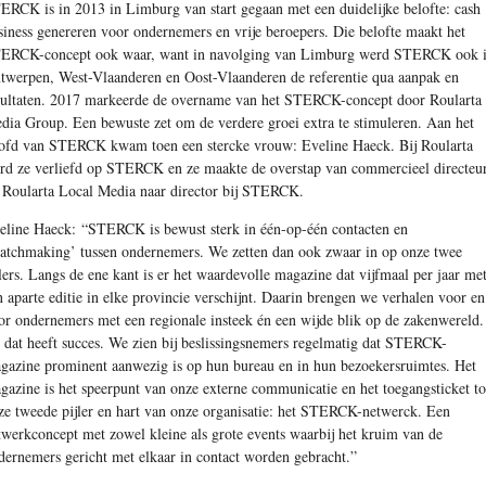
ERCK is in 2013 in Limburg van start gegaan met een duidelijke belofte: cash
siness genereren voor ondernemers en vrije beroepers. Die belofte maakt het
ERCK-concept ook waar, want in navolging van Limburg werd STERCK ook 
twerpen, West-Vlaanderen en Oost-Vlaanderen de referentie qua aanpak en
sultaten. 2017 markeerde de overname van het STERCK-concept door Roularta
dia Group. Een bewuste zet om de verdere groei extra te stimuleren. Aan het
ofd van STERCK kwam toen een stercke vrouw: Eveline Haeck. Bij Roularta
rd ze verliefd op STERCK en ze maakte de overstap van commercieel directeu
j Roularta Local Media naar director bij STERCK.
eline Haeck:
“STERCK is bewust sterk in één-op-één contacten en
atchmaking’ tussen ondernemers. We zetten dan ook zwaar in op onze twee
jlers. Langs de ene kant is er het waardevolle magazine dat vijfmaal per jaar me
n aparte editie in elke provincie verschijnt. Daarin brengen we verhalen voor en
or ondernemers met een regionale insteek én een wijde blik op de zakenwereld.
 dat heeft succes. We zien bij beslissingsnemers regelmatig dat STERCK-
gazine prominent aanwezig is op hun bureau en in hun bezoekersruimtes. Het
gazine is het speerpunt van onze externe communicatie en het toegangsticket to
ze tweede pijler en hart van onze organisatie: het STERCK-netwerck. Een
twerkconcept met zowel kleine als grote events waarbij het kruim van de
dernemers gericht met elkaar in contact worden gebracht.”