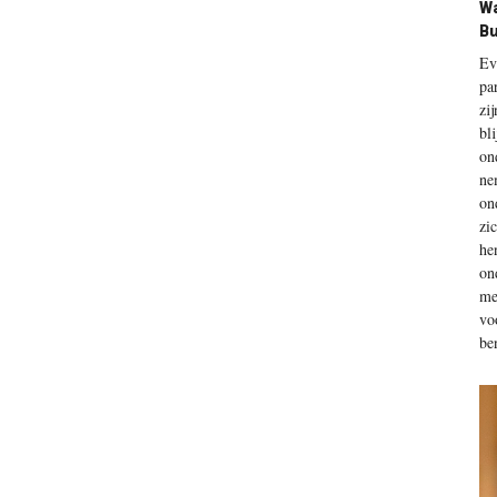
Wa
Bu
Ev
pa
zi
bl
on
ne
on
zi
he
on
me
vo
be