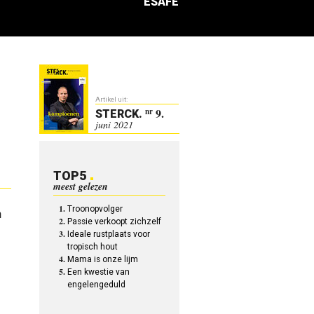
ESAFE
Artikel uit:
9.
nr
STERCK
.
juni 2021
TOP5
meest gelezen
Troonopvolger
n
Passie verkoopt zichzelf
Ideale rustplaats voor
tropisch hout
Mama is onze lijm
Een kwestie van
engelengeduld