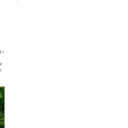
d.)
je
n