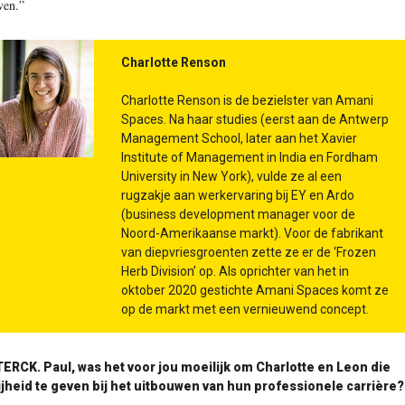
ven.”
Charlotte Renson
Charlotte Renson is de bezielster van Amani
Spaces. Na haar studies (eerst aan de Antwerp
Management School, later aan het Xavier
Institute of Management in India en Fordham
University in New York), vulde ze al een
rugzakje aan werkervaring bij EY en Ardo
(business development manager voor de
Noord-Amerikaanse markt). Voor de fabrikant
van diepvriesgroenten zette ze er de ‘Frozen
Herb Division’ op. Als oprichter van het in
oktober 2020 gestichte Amani Spaces komt ze
op de markt met een vernieuwend concept.
TERCK.
Paul, was het voor jou moeilijk om Charlotte en Leon die
ijheid te geven bij het uitbouwen van hun professionele carrière?