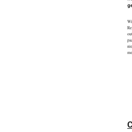
ge
W
Re
ou
pa
ni
me
C