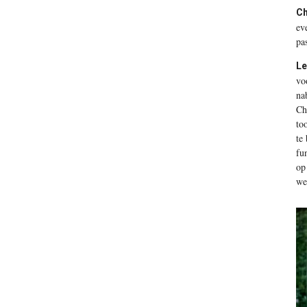
Ch
ev
pa
Le
vo
na
Ch
to
te
fu
op
we