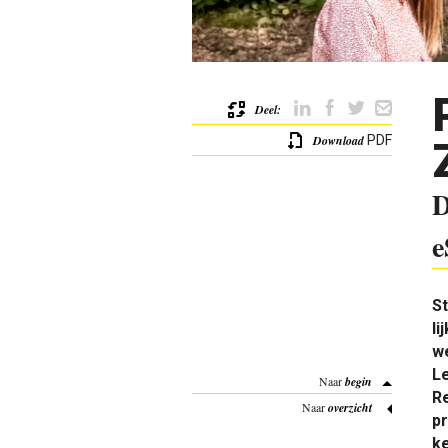
Deel:
Download
PDF
D
e
St
li
we
Le
Naar
begin
Re
Naar
overzicht
pr
k