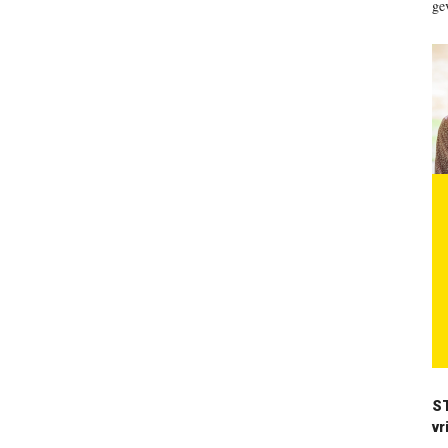
ge
S
vr