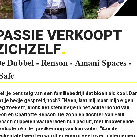
PASSIE VERKOOPT
ZICHZELF
e Dubbel - Renson - Amani Spaces -
Safe
el: je bent telg van een familiebedrijf dat bloeit als kool. Da
jkt je bedje gespreid, toch? “Neen, laat mij maar mijn eigen
g zoeken”, klonk het stemmetje in het achterhoofd van
on en Charlotte Renson. De zoon en dochter van Paul
nson stippelen vastberaden hun pad uit, met innoverende
oducten én de goedkeuring van hun vader. “Aan de
eukentafel werd en wordt er enorm veel over ondernemen