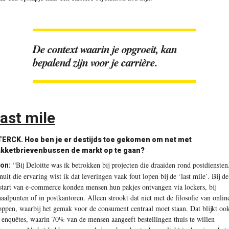
De context waarin je opgroeit, kan
bepalend zijn voor je carrière.
ast mile
TERCK.
Hoe ben je er destijds toe gekomen om net met
kketbrievenbussen de markt op te gaan?
“Bij Deloitte was ik betrokken bij projecten die draaiden rond postdiensten
on:
nuit die ervaring wist ik dat leveringen vaak fout lopen bij de ‘last mile’. Bij de
start van e-commerce konden mensen hun pakjes ontvangen via lockers, bij
haalpunten of in postkantoren. Alleen strookt dat niet met de filosofie van onlin
oppen, waarbij het gemak voor de consument centraal moet staan. Dat blijkt oo
t enquêtes, waarin 70% van de mensen aangeeft bestellingen thuis te willen