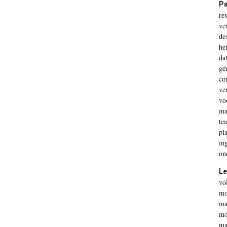
Pa
re
ve
de
he
da
ge
co
ve
vo
ma
te
pl
in
on
Le
vo
mo
ma
mo
ma