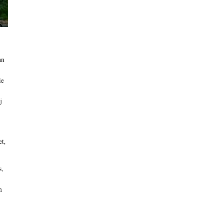
an
ie
j
et,
s,
n