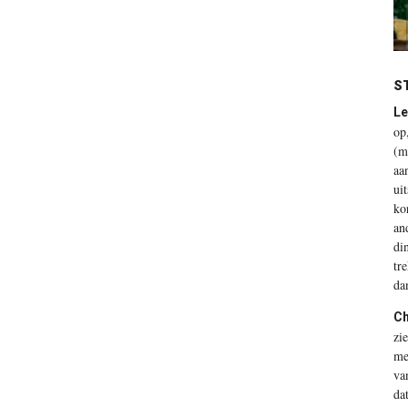
S
Le
op
(m
aa
ui
ko
an
di
tr
da
Ch
zi
me
va
da