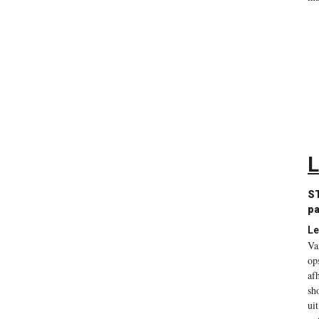
L
S
pa
Le
Va
op
af
sh
ui