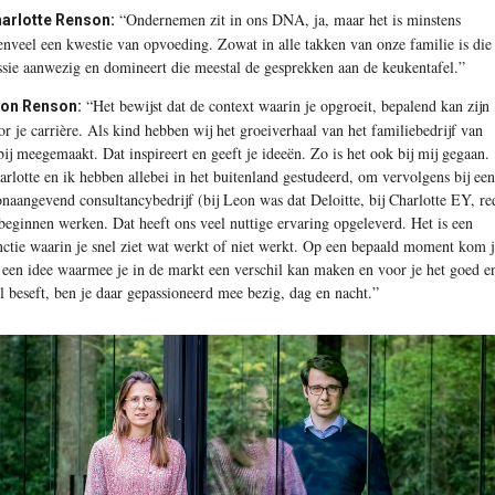
“Ondernemen zit in ons DNA, ja, maar het is minstens
arlotte Renson:
enveel een kwestie van opvoeding. Zowat in alle takken van onze familie is die
ssie aanwezig en domineert die meestal de gesprekken aan de keukentafel.”
“Het bewijst dat de context waarin je opgroeit, bepalend kan zijn
on Renson:
or je carrière. Als kind hebben wij het groeiverhaal van het familiebedrijf van
bij meegemaakt. Dat inspireert en geeft je ideeën. Zo is het ook bij mij gegaan.
arlotte en ik hebben allebei in het buitenland gestudeerd, om vervolgens bij een
onaangevend consultancybedrijf (bij Leon was dat Deloitte, bij Charlotte EY, re
 beginnen werken. Dat heeft ons veel nuttige ervaring opgeleverd. Het is een
nctie waarin je snel ziet wat werkt of niet werkt. Op een bepaald moment kom 
 een idee waarmee je in de markt een verschil kan maken en voor je het goed e
l beseft, ben je daar gepassioneerd mee bezig, dag en nacht.”