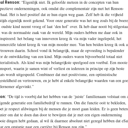
“Eigenlijk niet. Ik geloofde meteen in de concepten van hun
ul Renson:
spectieve ondernemingen, ook omdat die complementair zijn met het Renson-
rhaal. Het is heel positief dat ze hun eigen weg gaan. Zelf heb ik die vrijheid
stijds eigenlijk nooit gekend. Voor onze generatie was het nog zoals bij de boere
t oudste kind neemt vroeg of laat ‘den hof’ over. Ik heb daar nooit bij stilgestaa
t was de normaalste zaak van de wereld. Mijn ouders hebben me daar ook in
ïnspireerd: het belang van innoveren kreeg ik via mijn vader ingelepeld, het
mmerciële talent kreeg ik van mijn moeder mee. Van hen beiden kreeg ik ook a
rtrouwen daarin. School vond ik belangrijk, maar de opvoeding is bepalender
or de ontwikkeling van een kind. Mijn ouders waren bijvoorbeeld totaal niet
terialistisch. Als kind was mijn belangrijkste speelgoed een voetbal. Een mooie
amsport, waarin je samen wint of verliest en iedereen in principe op zijn beste
aats wordt uitgespeeld. Combineer dat met positivisme, een optimistische
gesteldheid en vertrouwen, en je hebt al enkele belangrijke waarden van een go
dernemer afgevinkt.”
“De tijd is voorbij dat het hebben van de ‘juiste’ familienaam volstaat om a
on:
lgende generatie een familiebedrijf te runnen. Om die functie ooit te bekleden,
et je respect afdwingen bij de mensen die je moet gaan leiden. Er is geen beter
nier om dat te doen dan door te bewijzen dat je met een eigen onderneming
oie dingen hebt gedaan, al wil ik daarmee absoluut niet gezegd hebben dat eSa
ar een opstapje naar een carrière bij Renson zou zijn.”