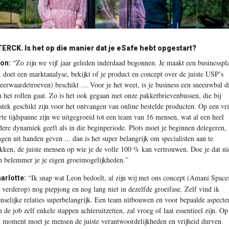
TERCK.
Is het op die manier dat je eSafe hebt opgestart?
“Zo zijn we vijf jaar geleden inderdaad begonnen. Je maakt een businesspl
on:
, doet een marktanalyse, bekijkt of je product en concept over de juiste USP’s
eerwaardetroeven) beschikt … Voor je het weet, is je business een sneeuwbal d
n het rollen gaat. Zo is het ook gegaan met onze pakketbrievenbussen, die bij
tstek geschikt zijn voor het ontvangen van online bestelde producten. Op een vri
rte tijdspanne zijn we uitgegroeid tot een team van 16 mensen, wat al een heel
dere dynamiek geeft als in die beginperiode. Plots moet je beginnen delegeren,
ngen uit handen geven ... dan is het super belangrijk om specialisten aan te
ekken, de juiste mensen op wie je de volle 100 % kan vertrouwen. Doe je dat ni
n belemmer je je eigen groeimogelijkheden.”
“Ik snap wat Leon bedoelt, al zijn wij met ons concept (Amani Space
arlotte:
e verderop) nog piepjong en nog lang niet in dezelfde groeifase. Zelf vind ik
nselijke relaties superbelangrijk. Een team uitbouwen en voor bepaalde aspecte
n de job zelf enkele stappen achteruitzetten, zal vroeg of laat essentieel zijn. Op
t moment moet je mensen de juiste verantwoordelijkheden en vrijheid durven