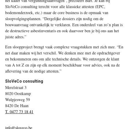
het kader van vergunningsaanvragen”, preciseert Bart. Je kan bij
SloVeCo consulting terecht voor alle klassieke attesten (EPC,
bodemonderzoek, etc.) maar de core business is de opmaak van
sloopvolgingsplannen. “Dergelijke dossiers zijn nodig om de
bouwaanvraag ontvankelijk te verklaren. Een onderdeel van zo’n plan is
de destructieve asbestinventaris en ook daarvoor ben je bij ons aan het
juiste adres.”
Een sloopproject brengt vaak complexe vraagstukken met zich mee. “En
net daar maken wij het verschil. We denken mee met de opdrachtgever
en bekommeren ons om alle technische details. We ontzorgen de klant
van A tot Z en zijn op elk moment beschikbaar voor advies, ook na de
aflevering van de nodige attesten.”
SloVeCo consulting
Merelstraat 3
8020 Oostkamp
Wulpjesweg 59
8420 De Haan
T. 0477 73 18 41
info@sloveco.be