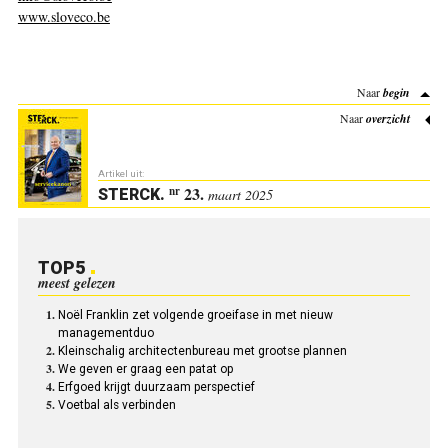
www.sloveco.be
Naar
begin
Naar
overzicht
Artikel uit:
23.
nr
STERCK
.
maart 2025
TOP5
meest gelezen
Noël Franklin zet volgende groeifase in met nieuw
managementduo
Kleinschalig architectenbureau met grootse plannen
We geven er graag een patat op
Erfgoed krijgt duurzaam perspectief
Voetbal als verbinden