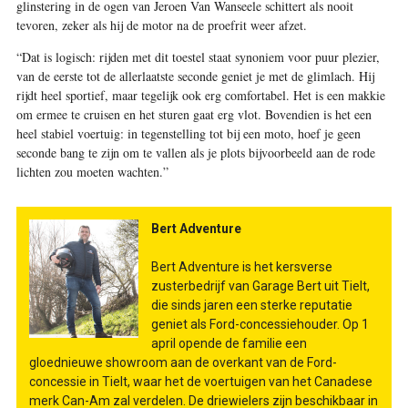
glinstering in de ogen van Jeroen Van Wanseele schittert als nooit
tevoren, zeker als hij de motor na de proefrit weer afzet.
“Dat is logisch: rijden met dit toestel staat synoniem voor puur plezier,
van de eerste tot de allerlaatste seconde geniet je met de glimlach. Hij
rijdt heel sportief, maar tegelijk ook erg comfortabel. Het is een makkie
om ermee te cruisen en het sturen gaat erg vlot. Bovendien is het een
heel stabiel voertuig: in tegenstelling tot bij een moto, hoef je geen
seconde bang te zijn om te vallen als je plots bijvoorbeeld aan de rode
lichten zou moeten wachten.”
Bert Adventure
Bert Adventure is het kersverse
zusterbedrijf van Garage Bert uit Tielt,
die sinds jaren een sterke reputatie
geniet als Ford-concessiehouder. Op 1
april opende de familie een
gloednieuwe showroom aan de overkant van de Ford-
concessie in Tielt, waar het de voertuigen van het Canadese
merk Can-Am zal verdelen. De driewielers zijn beschikbaar in