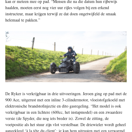
kan er meteen mee op pad. “Mensen die na die datum hun rijbewijs
haalden, moeten eerst nog vier uur rijles volgen bij een erkend
instructeur, maar krijgen terwijl ze dat doen ongetwijfeld de smaak
helemaal te pakken.”
De Ryker is verkrijgbaar in drie uitvoeringen. Jeroen ging op pad met de
900 Ace, uitgerust met een inline 3-cilindermotor, vloeistofgekoeld met
elektronische brandstofinjectie en dito gasregeling. “Het model is ook
verkrijgbaar in een lichtere (600cc, het instapmodel) en een zwaardere
versie (de Spyder, die nog iets breder is). Zowel de zitting, de
voetpositie als het stuur zijn vlot verstelbaar. De driewieler wordt geheel
aangekleed ‘à la tête du client’: je kan hem uitrusten met een verwarmd