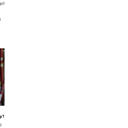
gel
t
op?
d