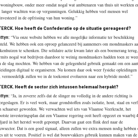
 woningbouw, onder meer omdat nogal wat ambtenaren van thuis uit werkten e
t langer wachten was op vergunningen. Gelukkig hebben veel mensen wel
ïnvesteerd in de opfrissing van hun woning.”
TERCK.
Hoe heeft de Confederatie op de situatie gereageerd?
“Via onze website hebben we alle mogelijke informatie ter beschikking
ttyn:
steld. We hebben ook een oproep gelanceerd bij aannemers om mondmaskers a
ekenhuizen te schenken. Die solidaire actie kwam later als een boemerang terug,
rmits nogal wat bedrijven daardoor te weinig mondmaskers hadden toen ze wee
n de slag mochten. We hebben van de gelegenheid gebruik gemaakt om een aant
leidingen digitaal te organiseren. Nu komen daar ook weer fysieke opleidingen
j, vermoedelijk zullen we in de toekomst evolueren naar een hybride model.”
TERCK.
Heeft de sector zich intussen helemaal herpakt?
“Ja, in zoverre zelfs dat de slinger nu volledig in de andere richting is
ttyn:
orgeslagen. Er is veel werk, maar grondstoffen zoals isolatie, hout, staal en verf
jn schaarser geworden. We verwachten wel iets van Vlaamse Veerkracht, het
ootste investeringsplan dat een Vlaamse regering ooit heeft opgezet en waarbij 
ljard in het herstel wordt gepompt. Daarvan gaat een flink deel naar de
uwsector. Dat is een goed signaal, alleen zullen we extra mensen nodig hebben
les uit te voeren. Positief is wel dat bouwvakkers gebruik kunnen maken van de