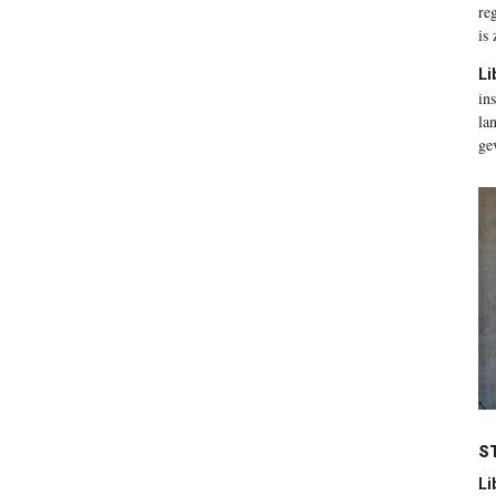
re
is
Li
in
la
ge
S
Li