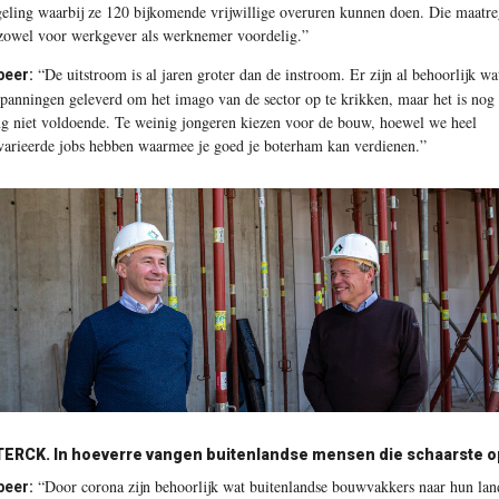
geling waarbij ze 120 bijkomende vrijwillige overuren kunnen doen. Die maatre
 zowel voor werkgever als werknemer voordelig.”
“De uitstroom is al jaren groter dan de instroom. Er zijn al behoorlijk wa
beer:
spanningen geleverd om het imago van de sector op te krikken, maar het is nog
ng niet voldoende. Te weinig jongeren kiezen voor de bouw, hoewel we heel
varieerde jobs hebben waarmee je goed je boterham kan verdienen.”
TERCK.
In hoeverre vangen buitenlandse mensen die schaarste 
“Door corona zijn behoorlijk wat buitenlandse bouwvakkers naar hun lan
beer: