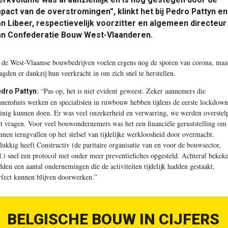
pact van de overstromingen”, klinkt het bij Pedro Pattyn en
n Libeer, respectievelijk voorzitter en algemeen directeur
an Confederatie Bouw West-Vlaanderen.
, de West-Vlaamse bouwbedrijven voelen ergens nog de sporen van corona, maa
aagden er dankzij hun veerkracht in om zich snel te herstellen.
“Pas op, het is niet evident geweest. Zeker aannemers die
dro Pattyn:
nnenshuis werken en specialisten in ruwbouw hebben tijdens de eerste lockdown
inig kunnen doen. Er was veel onzekerheid en verwarring, we werden overstel
t vragen. Voor veel bouwondernemers was het een financiële geruststelling om 
nnen terugvallen op het stelsel van tijdelijke werkloosheid door overmacht.
lukkig heeft Constructiv (de paritaire organisatie van en voor de bouwsector,
d.) snel een protocol met onder meer preventiefiches opgesteld. Achteraf bekek
dden een aantal ondernemingen die de activiteiten tijdelijk hadden gestaakt,
rfect kunnen blijven doorwerken.”
BELGISCHE BOUW IN CIJFERS