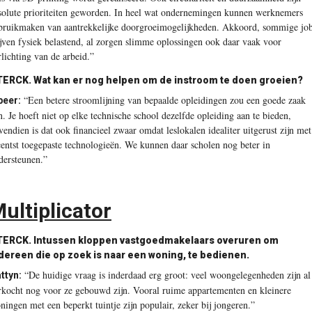
solute prioriteiten geworden. In heel wat ondernemingen kunnen werknemers
bruikmaken van aantrekkelijke doorgroeimogelijkheden. Akkoord, sommige jo
ijven fysiek belastend, al zorgen slimme oplossingen ook daar vaak voor
rlichting van de arbeid.”
TERCK.
Wat kan er nog helpen om de instroom te doen groeien?
“Een betere stroomlijning van bepaalde opleidingen zou een goede zaak
beer:
jn. Je hoeft niet op elke technische school dezelfde opleiding aan te bieden,
vendien is dat ook financieel zwaar omdat leslokalen idealiter uitgerust zijn met
centst toegepaste technologieën. We kunnen daar scholen nog beter in
dersteunen.”
ultiplicator
TERCK.
Intussen kloppen vastgoedmakelaars overuren om
dereen die op zoek is naar een woning, te bedienen.
“De huidige vraag is inderdaad erg groot: veel woongelegenheden zijn al
ttyn:
rkocht nog voor ze gebouwd zijn. Vooral ruime appartementen en kleinere
ningen met een beperkt tuintje zijn populair, zeker bij jongeren.”