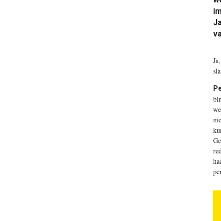
im
Ja
v
J
a
sl
Pe
bi
we
me
ku
Ge
re
ha
pe