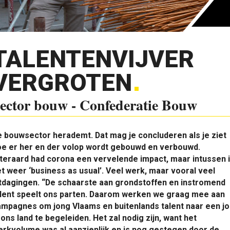
TALENTENVIJVER
VERGROTEN
ector bouw - Confederatie Bouw
 bouwsector herademt. Dat mag je concluderen als je ziet
oe er her en der volop wordt gebouwd en verbouwd.
teraard had corona een vervelende impact, maar intussen 
t weer ‘business as usual’. Veel werk, maar vooral veel
tdagingen. “De schaarste aan grondstoffen en instromend
alent speelt ons parten. Daarom werken we graag mee aan
mpagnes om jong Vlaams en buitenlands talent naar een jo
 ons land te begeleiden. Het zal nodig zijn, want het
rkvolume was al aanzienlijk en is nog gestegen door de