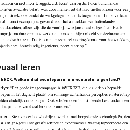
rtrokken en niet meer teruggekeerd. Komt daarbij dat Polen buitenlandse
komsten zwaarder belast, waardoor mensen uit dat land sneller kiezen voor een 
 eigen streek, ook omdat de werkgelegenheid er is toegenomen. In het verleden
jn al promotiecampagnes gevoerd voor het aantrekken van buitenlandse
beidskrachten, alleen zijn die de voorbije twee jaar quasi stilgevallen. Het is
langrijk om daar opnieuw werk van te maken, bijvoorbeeld via deelname aan
itenlandse beurzen. Dat is een interessant rekruteringskanaal voor bouwvakkers
ojectleiders, bouwkundig ingenieurs, noem maar op.”
uaal leren
TERCK.
Welke initiatieven lopen er momenteel in eigen land?
“Een goede imagocampagne is #WERFZE, die via video’s bepaalde
ttyn:
roepen in het daglicht plaatst om sommige achterhaalde percepties en stereotiep
elden eindelijk om te buigen. Ook scholen doen hun stinkende best, onder meer
 het principe van duaal leren te promoten.”
“Steeds meer bouwbedrijven werken met hoogstaande technologieën, de
beer:
ar aan gps-gestuurde graafmachines en experimenten waarbij bijvoorbeeld een
is via 3D-printing wordt gerealiseerd. Ook circulariteit en duurzaamheid zijn