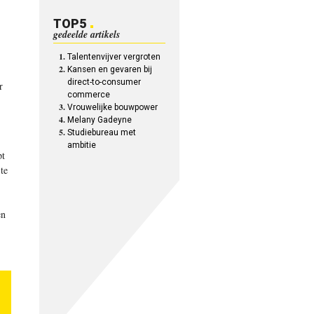
TOP5
gedeelde artikels
Talentenvijver vergroten
Kansen en gevaren bij
direct-to-consumer
r
commerce
Vrouwelijke bouwpower
Melany Gadeyne
Studiebureau met
ambitie
pt
te
en