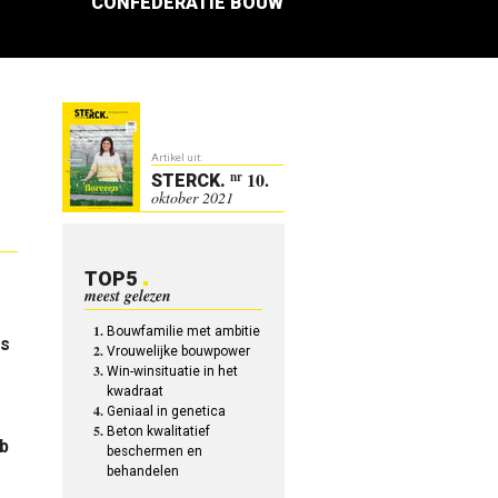
CONFEDERATIE BOUW
Artikel uit:
10.
nr
STERCK
.
oktober 2021
TOP5
meest gelezen
Bouwfamilie met ambitie
is
Vrouwelijke bouwpower
Win-winsituatie in het
kwadraat
Geniaal in genetica
Beton kwalitatief
b
beschermen en
behandelen