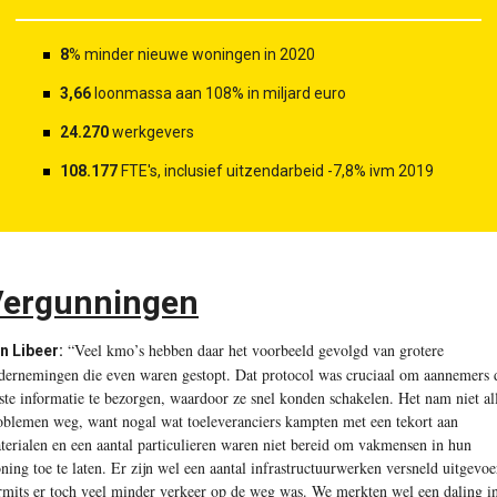
8
% minder nieuwe woningen in 2020
3,66
loonmassa aan 108% in miljard euro
24.270
werkgevers
108.177
FTE's, inclusief uitzendarbeid -7,8% ivm 2019
Vergunningen
“Veel kmo’s hebben daar het voorbeeld gevolgd van grotere
n Libeer:
dernemingen die even waren gestopt. Dat protocol was cruciaal om aannemers 
iste informatie te bezorgen, waardoor ze snel konden schakelen. Het nam niet al
oblemen weg, want nogal wat toeleveranciers kampten met een tekort aan
terialen en een aantal particulieren waren niet bereid om vakmensen in hun
ning toe te laten. Er zijn wel een aantal infrastructuurwerken versneld uitgevoe
rmits er toch veel minder verkeer op de weg was. We merkten wel een daling i