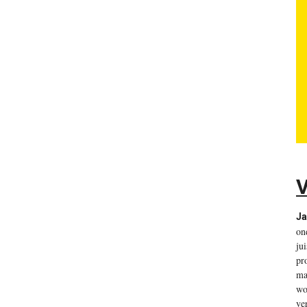
Ja
on
ju
pr
ma
wo
ve