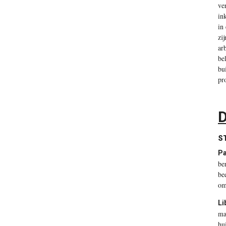
ve
in
in
zi
ar
be
bu
pr
D
S
Pa
be
be
om
Li
ma
hu