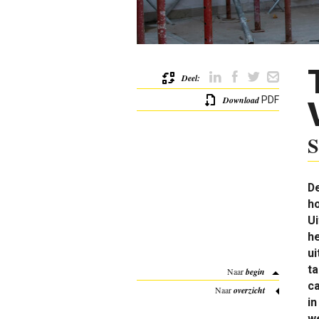
Deel:
Download
PDF
S
De
h
Ui
he
ui
t
Naar
begin
ca
Naar
overzicht
in
we