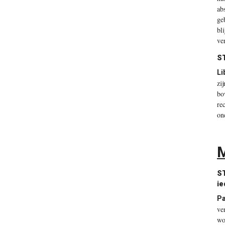
ab
ge
bl
ve
S
Li
zi
bo
re
on
M
S
ie
Pa
ve
wo