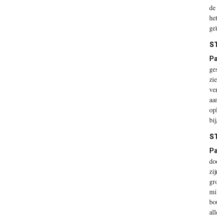
de
he
ge
S
Pa
ge
zi
ve
aa
op
bi
S
Pa
do
zi
gr
mi
bo
al