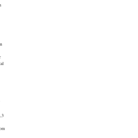
n
an
r
al
4,3
 om