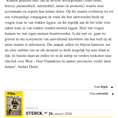
“Klanten genieten mee van de diverse sectorgroepen (zoals bouw,
horeca, paramedisch, automobiel, immo en promotie) waarin onze
accountants en experts hun kennis delen. Op die manier evolueren we tot
een volwaardige compagnon de route die hen antwoorden biedt op
vragen waar ze van wakker liggen, en die tegelijk aan de bel trekt voor
zaken waar ze van wakker zouden moéten liggen. Heel wat vragen
kunnen we met eigen mensen beantwoorden. Is dat niet zo, gaan we
graven in ons ecosysteem van aanvullende knowhow om hen toch op de
juiste manier te informeren. Die aanpak zullen we blijven hanteren, net
als onze ambitie om op elk moment zo dicht mogelijk bij onze klant te
zijn. In functie daarvan zullen we in de nabije en verdere toekomst onze
olievlek over West-, Oost-Vlaanderen én andere provincies verder laten
deinen”, besluit Dieter.
Naar
begin
Naar
overzicht
Artikel uit:
26.
nr
STERCK
.
maart 2026