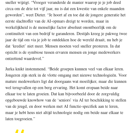
sneller wijzigt. “Vroeger veranderde de manier waarop je je job deed
circa om de drie tot vijf jaar, nu is dat een kwestie van enkele maanden
geworden”, weet Dieter. “Je hoort af en toe dat de jongere generatie het
eerste slachtoffer van de AI-opmars dreigt te worden, maar in
werkelijkheid is de menselijke factor absoluut onontbeerlijk om de
continuïteit van een bedrijf te garanderen. Destijds kreeg je pakweg twee
jaar de tijd om via je job te ontdekken hoe de wereld draait, nu heb je
dat ‘krediet’ niet meer. Mensen moeten veel sneller presteren. In dat
opzicht is de symbiose tussen ervaren mensen en jonge medewerkers
ontzettend waardevol.”
Jurka knikt instemmend. “Beide groepen kunnen veel van elkaar leren.
Jongeren zijn sterk in de vlotte omgang met nieuwe technologieën. Voor
mature medewerkers ligt dat doorgaans wat moeilijker, maar die kunnen
wel terugvallen op een berg ervaring. Het komt eropaan beide naar
elkaar toe te laten groeien. Dat kan bijvoorbeeld door de zorgvuldig
opgebouwde knowhow van de ‘seniors’ via AI ter beschikking te stellen
van de jeugd, en door werken met AI functie-specifiek aan te leren,
maar je hebt heus niet altijd technologie nodig om beide naar elkaar te
laten toegroeien.”