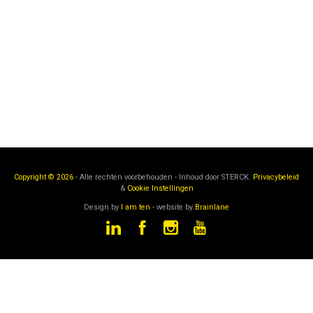
Copyright © 2026
- Alle rechten voorbehouden - Inhoud door
STERCK.
Privacybeleid
&
Cookie Instellingen
Design by
I am ten
- website by
Brainlane
STERCK
is een onderdeel van