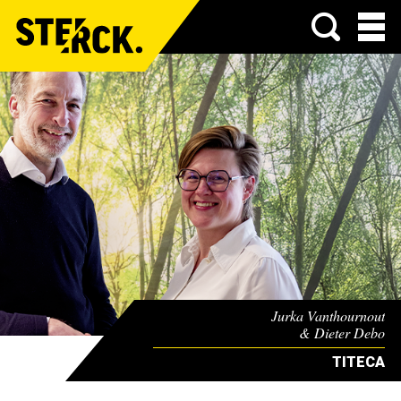
Menu
Jurka Vanthournout
& Dieter Debo
TITECA