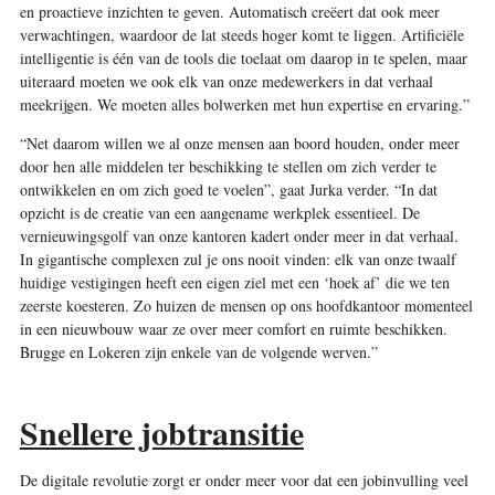
en proactieve inzichten te geven. Automatisch creëert dat ook meer
verwachtingen, waardoor de lat steeds hoger komt te liggen. Artificiële
intelligentie is één van de tools die toelaat om daarop in te spelen, maar
uiteraard moeten we ook elk van onze medewerkers in dat verhaal
meekrijgen. We moeten alles bolwerken met hun expertise en ervaring.”
“Net daarom willen we al onze mensen aan boord houden, onder meer
door hen alle middelen ter beschikking te stellen om zich verder te
ontwikkelen en om zich goed te voelen”, gaat Jurka verder. “In dat
opzicht is de creatie van een aangename werkplek essentieel. De
vernieuwingsgolf van onze kantoren kadert onder meer in dat verhaal.
In gigantische complexen zul je ons nooit vinden: elk van onze twaalf
huidige vestigingen heeft een eigen ziel met een ‘hoek af’ die we ten
zeerste koesteren. Zo huizen de mensen op ons hoofdkantoor momenteel
in een nieuwbouw waar ze over meer comfort en ruimte beschikken.
Brugge en Lokeren zijn enkele van de volgende werven.”
Snellere jobtransitie
De digitale revolutie zorgt er onder meer voor dat een jobinvulling veel