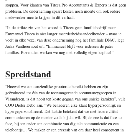
stoppen. Voor klanten van Titeca Pro Accountants & Experts is dat geen
probleem. De onderneming spaart kosten noch moeite om ook iedere
medewerker mee te krijgen in dit verhaal.
“In de strikte zin van het woord is Titeca geen familiebedrijf meer –
Emmanuel Titeca is niet langer meerderheidsaandeelhouder – maar je
voelt in elke vezel van deze onderneming nog het familiale DNA”, legt
Jurka Vanthournout uit. “Emmanuel blijft voor iedereen de pater
familias. Bovendien werken we nog met volledig eigen kapitaal.”
Spreidstand
“Hoewel we een aanzienlijke grootorde bereikt hebben en zijn
geëvolueerd tot één van de toonaangevende accountancygroepen in
Vlaanderen, is dat nooit ten koste gegaan van ons unieke karakter”, vult
COO Dieter Debo aan. “We benaderen elke klant hyperpersoonlijk en
hypergepersonaliseerd. Dat laatste betekent dat we met iedere cliënt
communiceren op de manier zoals hij dat wil. Bij de ene is dat face-to-
face, bij een ander een combinatie van digitale communicatie en een
telefoontje… We maken er een erezaak van om daar heel consequent in