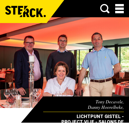
Menu
Tony Decavele,
Danny Hoorelbeke,
Eddy Vanbelle
LICHTPUNT GISTEL -
& Véronique Mattheus
PROJECT VIJF - SALONS DE
VREDE