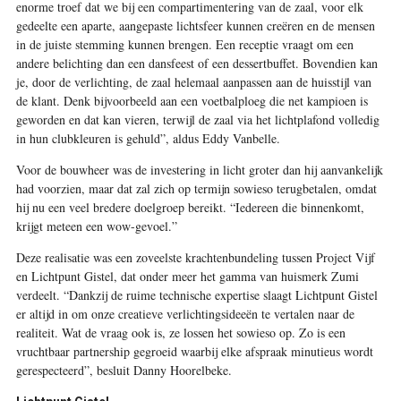
enorme troef dat we bij een compartimentering van de zaal, voor elk
gedeelte een aparte, aangepaste lichtsfeer kunnen creëren en de mensen
in de juiste stemming kunnen brengen. Een receptie vraagt om een
andere belichting dan een dansfeest of een dessertbuffet. Bovendien kan
je, door de verlichting, de zaal helemaal aanpassen aan de huisstijl van
de klant. Denk bijvoorbeeld aan een voetbalploeg die net kampioen is
geworden en dat kan vieren, terwijl de zaal via het lichtplafond volledig
in hun clubkleuren is gehuld”, aldus Eddy Vanbelle.
Voor de bouwheer was de investering in licht groter dan hij aanvankelijk
had voorzien, maar dat zal zich op termijn sowieso terugbetalen, omdat
hij nu een veel bredere doelgroep bereikt. “Iedereen die binnenkomt,
krijgt meteen een wow-gevoel.”
Deze realisatie was een zoveelste krachtenbundeling tussen Project Vijf
en Lichtpunt Gistel, dat onder meer het gamma van huismerk Zumi
verdeelt. “Dankzij de ruime technische expertise slaagt Lichtpunt Gistel
er altijd in om onze creatieve verlichtingsideeën te vertalen naar de
realiteit. Wat de vraag ook is, ze lossen het sowieso op. Zo is een
vruchtbaar partnership gegroeid waarbij elke afspraak minutieus wordt
gerespecteerd”, besluit Danny Hoorelbeke.