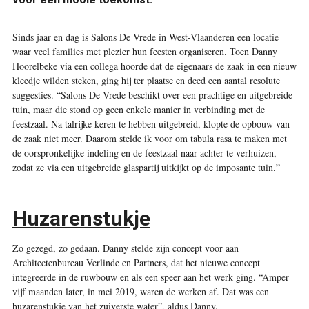
Sinds jaar en dag is Salons De Vrede in West-Vlaanderen een locatie
waar veel families met plezier hun feesten organiseren. Toen Danny
Hoorelbeke via een collega hoorde dat de eigenaars de zaak in een nieuw
kleedje wilden steken, ging hij ter plaatse en deed een aantal resolute
suggesties. “Salons De Vrede beschikt over een prachtige en uitgebreide
tuin, maar die stond op geen enkele manier in verbinding met de
feestzaal. Na talrijke keren te hebben uitgebreid, klopte de opbouw van
de zaak niet meer. Daarom stelde ik voor om tabula rasa te maken met
de oorspronkelijke indeling en de feestzaal naar achter te verhuizen,
zodat ze via een uitgebreide glaspartij uitkijkt op de imposante tuin.”
Huzarenstukje
Zo gezegd, zo gedaan. Danny stelde zijn concept voor aan
Architectenbureau Verlinde en Partners, dat het nieuwe concept
integreerde in de ruwbouw en als een speer aan het werk ging. “Amper
vijf maanden later, in mei 2019, waren de werken af. Dat was een
huzarenstukje van het zuiverste water”, aldus Danny.