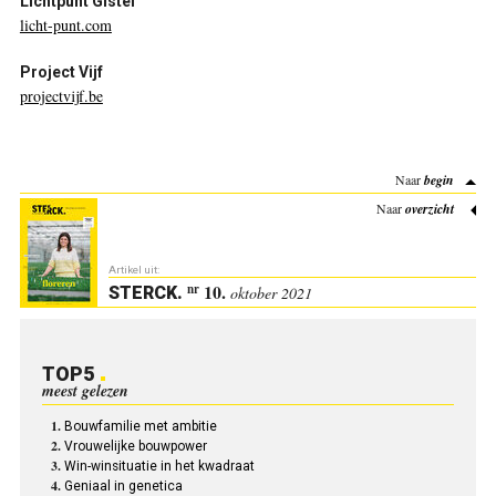
Lichtpunt Gistel
licht-punt.com
Project Vijf
projectvijf.be
Naar
begin
Naar
overzicht
Artikel uit:
10.
nr
STERCK
.
oktober 2021
TOP5
meest gelezen
Bouwfamilie met ambitie
Vrouwelijke bouwpower
Win-winsituatie in het kwadraat
Geniaal in genetica