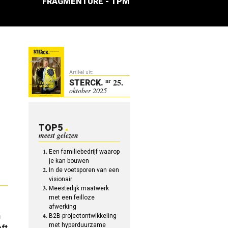
FRAGMENTURE - TPM
Artikel uit:
25.
nr
STERCK
.
oktober 2025
TOP5
meest gelezen
Een familiebedrijf waarop
je kan bouwen
In de voetsporen van een
visionair
Meesterlijk maatwerk
met een feilloze
afwerking
n
B2B-projectontwikkeling
met hyperduurzame
ft