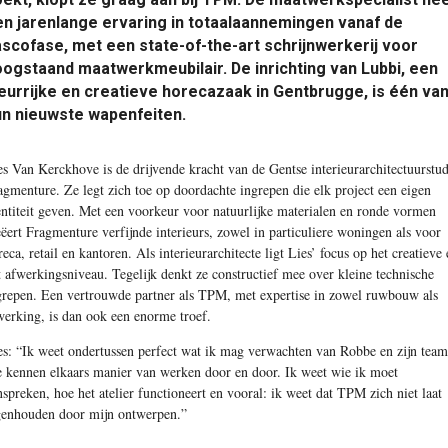
n jarenlange ervaring in totaalaannemingen vanaf de
scofase, met een state-of-the-art schrijnwerkerij voor
ogstaand maatwerkmeubilair. De inrichting van Lubbi, een
eurrijke en creatieve horecazaak in Gentbrugge, is één va
un nieuwste wapenfeiten.
es Van Kerckhove is de drijvende kracht van de Gentse interieurarchitectuurstu
agmenture. Ze legt zich toe op doordachte ingrepen die elk project een eigen
entiteit geven. Met een voorkeur voor natuurlijke materialen en ronde vormen
eëert Fragmenture verfijnde interieurs, zowel in particuliere woningen als voor
reca, retail en kantoren. Als interieurarchitecte ligt Lies’ focus op het creatieve
t afwerkingsniveau. Tegelijk denkt ze constructief mee over kleine technische
grepen. Een vertrouwde partner als TPM, met expertise in zowel ruwbouw als
werking, is dan ook een enorme troef.
es: “Ik weet ondertussen perfect wat ik mag verwachten van Robbe en zijn team
 kennen elkaars manier van werken door en door. Ik weet wie ik moet
nspreken, hoe het atelier functioneert en vooral: ik weet dat TPM zich niet laat
genhouden door mijn ontwerpen.”