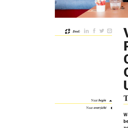
Deel:
T
Naar
begin
Naar
overzicht
W
b
zo