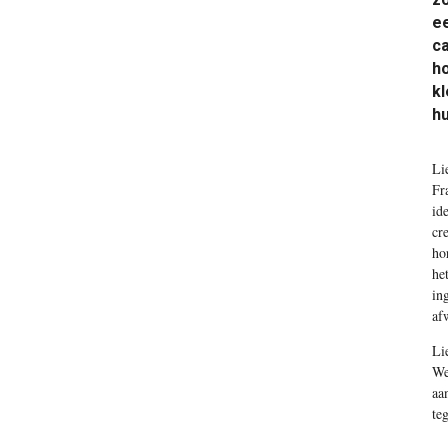
ee
ca
ho
kl
h
Li
Fr
id
cr
ho
he
in
af
Li
We
aa
te