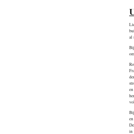
U
Li
bu
al 
Bi
om
Ro
Fr
de
st
en
he
vo
Bi
en
De
in