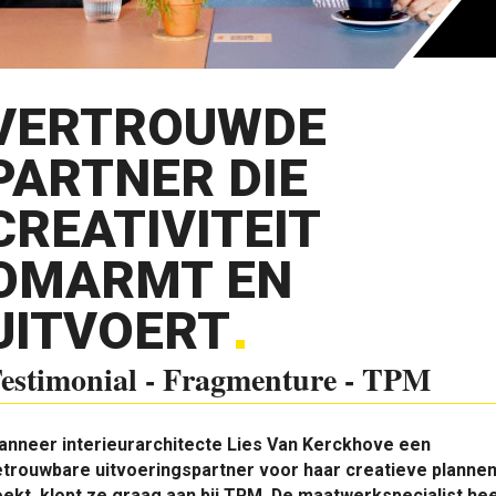
VERTROUWDE
PARTNER DIE
CREATIVITEIT
OMARMT EN
UITVOERT
estimonial - Fragmenture - TPM
anneer interieurarchitecte Lies Van Kerckhove een
etrouwbare uitvoeringspartner voor haar creatieve planne
ekt, klopt ze graag aan bij TPM. De maatwerkspecialist hee