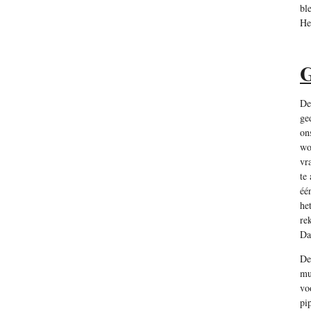
bl
He
G
De
ge
on
wo
vr
te
éé
he
re
Da
De
mu
vo
pi