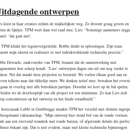
itdagende ontwerpen
es kiest in haar creaties zelden de makkelijkste weg. Ze droomt graag groots en
iten de lijntjes. TPM weet daar wel raad mee. Lies: “Sommige aannemers zegg
snel: ‘dat gaat niet’.
j TPM klinkt het tegenovergestelde. Robbe denkt in oplossingen. Zijn team
armt mijn ideeën en realiseert ze met indrukwekkende technische precisie.”
bbe Dewaele, zaakvoerder van TPM, beaamt dat de samenwerking met
agmenture hen scherp houdt. “Lies’ ontwerpen dagen ons uit om nog verder te
nken. Net dat maakt deze projecten zo boeiend. We voelen elkaar goed aan en
reven telkens naar dat tikkeltje meer. We denken actief mee, bewaken het overzi
 gaan in overleg met alle betrokken partijen. Doordat we kort op de bal spelen,
rleiden we de doorlooptijd van elk project tot een minimum. Zo kan Lies zich
lop concentreren op het ontwerp en het finale totaalbeeld.”
j horecazaak Lubbi in Gentbrugge maakte TPM het verschil met slimme ingrep
 hoogstaand vakmanschap. “Mijn ontwerp hier stond bol van de ronde vormen.
nk aan een zwevend wandrek met ronde buizen, of afgeronde details die perfec
 fineer bekant zijn. Dat is niet evident, maar met kleine technische bijsturingen