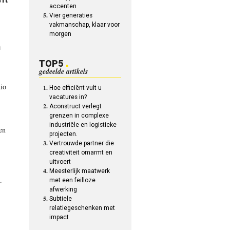
accenten
Vier generaties
vakmanschap, klaar voor
morgen
n
TOP5
gedeelde artikels
dio
Hoe efficiënt vult u
vacatures in?
Aconstruct verlegt
grenzen in complexe
industriële en logistieke
 en
projecten.
Vertrouwde partner die
creativiteit omarmt en
uitvoert
Meesterlijk maatwerk
.
met een feilloze
afwerking
Subtiele
relatiegeschenken met
impact