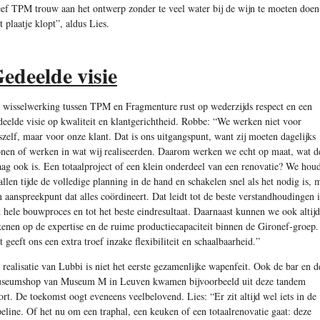
eef TPM trouw aan het ontwerp zonder te veel water bij de wijn te moeten doen
t plaatje klopt”, aldus Lies.
edeelde visie
 wisselwerking tussen TPM en Fragmenture rust op wederzijds respect en een
deelde visie op kwaliteit en klantgerichtheid. Robbe: “We werken niet voor
szelf, maar voor onze klant. Dat is ons uitgangspunt, want zij moeten dagelijks
nen of werken in wat wij realiseerden. Daarom werken we echt op maat, wat d
aag ook is. Een totaalproject of een klein onderdeel van een renovatie? We hou
 allen tijde de volledige planning in de hand en schakelen snel als het nodig is, 
n aanspreekpunt dat alles coördineert. Dat leidt tot de beste verstandhoudingen 
t hele bouwproces en tot het beste eindresultaat. Daarnaast kunnen we ook altijd
kenen op de expertise en de ruime productiecapaciteit binnen de Gironef-groep.
t geeft ons een extra troef inzake flexibiliteit en schaalbaarheid.”
 realisatie van Lubbi is niet het eerste gezamenlijke wapenfeit. Ook de bar en d
seumshop van Museum M in Leuven kwamen bijvoorbeeld uit deze tandem
ort. De toekomst oogt eveneens veelbelovend. Lies: “Er zit altijd wel iets in de
peline. Of het nu om een traphal, een keuken of een totaalrenovatie gaat: deze