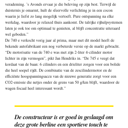
verademing. ’s Avonds ervaar je die beleving op zijn best. Terwijl de
duisternis je omarmt, hult de sfeervolle verlichting je in een cocon
waarin je liefst zo lang mogelijk vertoeft. Pure ontspanning na elke
werkdag, waardoor je relaxed thuis aankomt. De talrijke rijhulpsystemen
laten je ook toe om optimaal te genieten, al blijft concentratie uiteraard
wel geboden.”
De 740 e verkocht vorig jaar al prima, maar met dit model heeft de
bekende autofabrikant een nog verbeterde versie op de markt gebracht.
“De motorisatie van de 740 e was met zijn 2-liter 4-cilinder motor
lichter in zijn vermogen”, pikt Jan Hendriks in. “De 745 e veegt dat
kordaat van de baan: 6 cilinders en een drieliter zorgen voor een bolide
die heel soepel rijdt. De combinatie van de zescilindermotor en de
efficiënte hoogspanningsaccu van de nieuwe generatie zorgt voor een
CO2-emissie die netjes onder de grens van 50 g/km blijft, waardoor de
wagen fiscaal heel interessant wordt.”
De constructeur is er goed in geslaagd om
deze grote berline een sportieve touch te