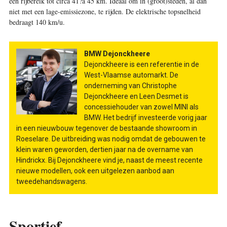
een rijbereik tot circa 41?à 45 km. Ideaal om in (groot)steden, al dan
niet met een lage-emissiezone, te rijden. De elektrische topsnelheid
bedraagt 140 km/u.
BMW Dejonckheere
Dejonckheere is een referentie in de
West-Vlaamse automarkt. De
onderneming van Christophe
Dejonckheere en Leen Desmet is
concessiehouder van zowel MINI als
BMW. Het bedrijf investeerde vorig jaar
in een nieuwbouw tegenover de bestaande showroom in
Roeselare. De uitbreiding was nodig omdat de gebouwen te
klein waren geworden, dertien jaar na de overname van
Hindrickx. Bij Dejonckheere vind je, naast de meest recente
nieuwe modellen, ook een uitgelezen aanbod aan
tweedehandswagens.
Sportief