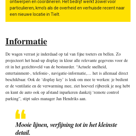
ontwerpen en coördineren. Het bedrijf werkt zowel voor
particulieren, kmo’s als de overheid en verhuisde recent naar
een nieuwe locatie in Tielt.
Informatie
De wagen verrast je inderdaad op tal van fijne toeters en bellen. Zo
projecteert het head-up display in kleur alle relevante gegevens voor de
rit in het gezichtsveld van de bestuurder. “Actuele snelheid,
entertainment-, telefonie-, navigatie-informatie,… het is allemaal direct
beschikbaar. Ook de ‘display key’ is leuk om mee te werken: je bedient
er de ventilatie en de verwarming mee, ziet hoeveel rijbereik je nog hebt
en kunt de auto ook op afstand inparkeren dankzij ‘remote control
parking”, stipt sales manager Jan Hendriks aan.
Mooie lijnen, verfijning tot in het kleinste
detail.