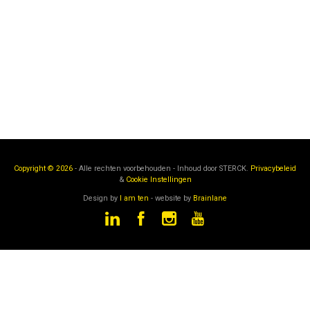
Copyright © 2026
- Alle rechten voorbehouden - Inhoud door
STERCK.
Privacybeleid
&
Cookie Instellingen
Design by
I am ten
- website by
Brainlane
STERCK
is een onderdeel van