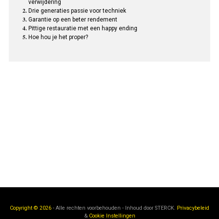
verwijdering
Drie generaties passie voor techniek
Garantie op een beter rendement
Pittige restauratie met een happy ending
Hoe hou je het proper?
Copyright © 2026
- Alle rechten voorbehouden - Inhoud door
STERCK.
Privacybeleid
&
Cookie Instellingen