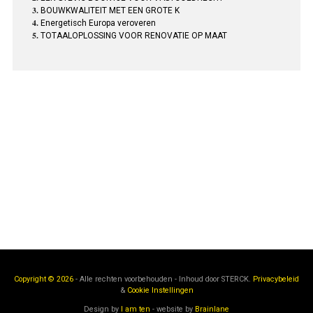
BOUWKWALITEIT MET EEN GROTE K
Energetisch Europa veroveren
TOTAALOPLOSSING VOOR RENOVATIE OP MAAT
Copyright © 2026
- Alle rechten voorbehouden - Inhoud door
STERCK.
Privacybeleid
&
Cookie Instellingen
Design by
I am ten
- website by
Brainlane