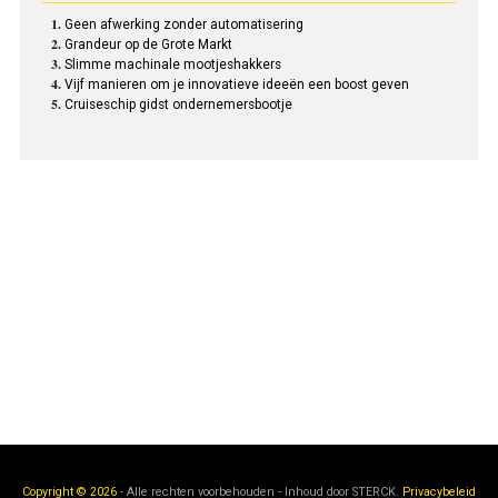
Geen afwerking zonder automatisering
Grandeur op de Grote Markt
Slimme machinale mootjeshakkers
Vijf manieren om je innovatieve ideeën een boost geven
Cruiseschip gidst ondernemersbootje
Copyright © 2026
- Alle rechten voorbehouden - Inhoud door
STERCK.
Privacybeleid