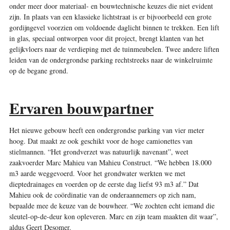
onder meer door materiaal- en bouwtechnische keuzes die niet evident
zijn. In plaats van een klassieke lichtstraat is er bijvoorbeeld een grote
gordijngevel voorzien om voldoende daglicht binnen te trekken. Een lift
in glas, speciaal ontworpen voor dit project, brengt klanten van het
gelijkvloers naar de verdieping met de tuinmeubelen. Twee andere liften
leiden van de ondergrondse parking rechtstreeks naar de winkelruimte
op de begane grond.
Ervaren bouwpartner
Het nieuwe gebouw heeft een ondergrondse parking van vier meter
hoog. Dat maakt ze ook geschikt voor de hoge camionettes van
stielmannen. “Het grondverzet was natuurlijk navenant”, weet
zaakvoerder Marc Mahieu van Mahieu Construct. “We hebben 18.000
m3 aarde weggevoerd. Voor het grondwater werkten we met
dieptedrainages en voerden op de eerste dag liefst 93 m3 af.” Dat
Mahieu ook de coördinatie van de onderaannemers op zich nam,
bepaalde mee de keuze van de bouwheer. “We zochten echt iemand die
sleutel-op-de-deur kon opleveren. Marc en zijn team maakten dit waar”,
aldus Geert Desomer.