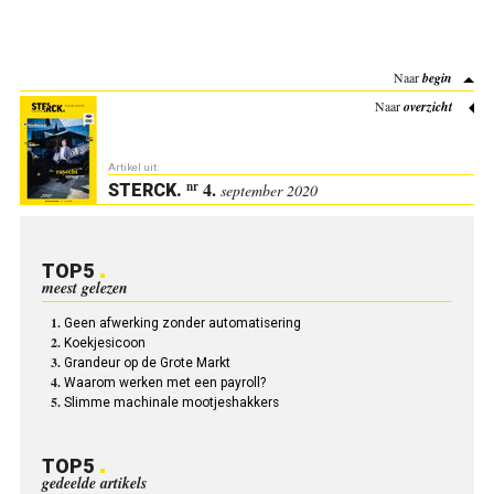
Naar
begin
Naar
overzicht
Artikel uit:
4.
nr
STERCK
.
september 2020
TOP5
meest gelezen
Geen afwerking zonder automatisering
Koekjesicoon
Grandeur op de Grote Markt
Waarom werken met een payroll?
Slimme machinale mootjeshakkers
TOP5
gedeelde artikels