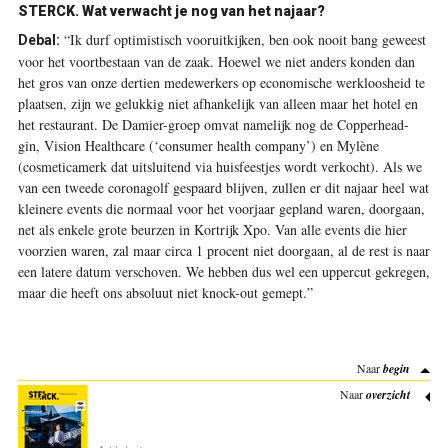
STERCK. Wat verwacht je nog van het najaar?
“Ik durf optimistisch vooruitkijken, ben ook nooit bang geweest
Debal:
voor het voortbestaan van de zaak. Hoewel we niet anders konden dan
het gros van onze dertien medewerkers op economische werkloosheid te
plaatsen, zijn we gelukkig niet afhankelijk van alleen maar het hotel en
het restaurant. De Damier-groep omvat namelijk nog de Copperhead-
gin, Vision Healthcare (‘consumer health company’) en Mylène
(cosmeticamerk dat uitsluitend via huisfeestjes wordt verkocht). Als we
van een tweede coronagolf gespaard blijven, zullen er dit najaar heel wat
kleinere events die normaal voor het voorjaar gepland waren, doorgaan,
net als enkele grote beurzen in Kortrijk Xpo. Van alle events die hier
voorzien waren, zal maar circa 1 procent niet doorgaan, al de rest is naar
een latere datum verschoven. We hebben dus wel een uppercut gekregen,
maar die heeft ons absoluut niet knock-out gemept.”
Naar
begin
Naar
overzicht