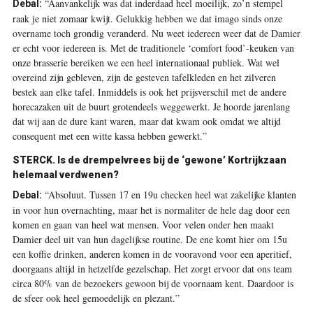
“Aanvankelijk was dat inderdaad heel moeilijk, zo’n stempel
Debal:
raak je niet zomaar kwijt. Gelukkig hebben we dat imago sinds onze
overname toch grondig veranderd. Nu weet iedereen weer dat de Damier
er echt voor iedereen is. Met de traditionele ‘comfort food’-keuken van
onze brasserie bereiken we een heel internationaal publiek. Wat wel
overeind zijn gebleven, zijn de gesteven tafelkleden en het zilveren
bestek aan elke tafel. Inmiddels is ook het prijsverschil met de andere
horecazaken uit de buurt grotendeels weggewerkt. Je hoorde jarenlang
dat wij aan de dure kant waren, maar dat kwam ook omdat we altijd
consequent met een witte kassa hebben gewerkt.”
STERCK. Is de drempelvrees bij de ‘gewone’ Kortrijkzaan
helemaal verdwenen?
“Absoluut. Tussen 17 en 19u checken heel wat zakelijke klanten
Debal:
in voor hun overnachting, maar het is normaliter de hele dag door een
komen en gaan van heel wat mensen. Voor velen onder hen maakt
Damier deel uit van hun dagelijkse routine. De ene komt hier om 15u
een koffie drinken, anderen komen in de vooravond voor een aperitief,
doorgaans altijd in hetzelfde gezelschap. Het zorgt ervoor dat ons team
circa 80% van de bezoekers gewoon bij de voornaam kent. Daardoor is
de sfeer ook heel gemoedelijk en plezant.”