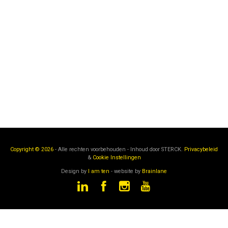
Copyright © 2026
- Alle rechten voorbehouden - Inhoud door
STERCK.
Privacybeleid
&
Cookie Instellingen
Design by
I am ten
- website by
Brainlane