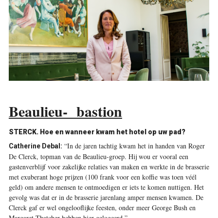
Beaulieu- bastion
STERCK. Hoe en wanneer kwam het hotel op uw pad?
“In de jaren tachtig kwam het in handen van Roger
Catherine Debal:
De Clerck, topman van de Beaulieu-groep. Hij wou er vooral een
gastenverblijf voor zakelijke relaties van maken en werkte in de brasserie
met exuberant hoge prijzen (100 frank voor een koffie was toen véél
geld) om andere mensen te ontmoedigen er iets te komen nuttigen. Het
gevolg was dat er in de brasserie jarenlang amper mensen kwamen. De
Clerck gaf er wel ongelooflijke feesten, onder meer George Bush en
Margaret Thatcher hebben hier gelogeerd.”