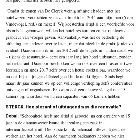
“Omdat de zonen van De Clerck weinig affiniteit hadden met het
hotelwezen, verkochten ze de zaak in oktober 2011 aan mijn man (Yvan
Vindevogel, red.) en mezelf. Wij koesterden altijd al een voorliefde voor
historische gebouwen, wilden het hotel restaureren en het opnieuw de
grandeur van vroeger geven. Aanvankelijk was het de bedoeling de
uitbating aan anderen over te laten, maar dat bleek in de praktijk niet zo
evident. Daarom nam ik in mei 2012 zelf de teugels in handen nadat we
– tijdens de restauratie – eerst een jaar lang het hotel uitbaatten, zonder
het restaurant. Daardoor beschikken we nu ook over een brasserie, twee
feestzalen en sinds 2017 zelfs over een heuse cocktailbar, waardoor we
nu ook bij een jonger cliënteel goed in de markt liggen. Sinds begin
maart dit jaar kunnen we op één volledige verdieping zelfs conferenties
ontvangen of organiseren. Er kwam ook een nieuwe vleugel met 15
kamers bij, waardoor we nu een capaciteit van 65 kamers hebben.”
STERCK. Hoe plezant of uitdagend was die renovatie?
“Schoonheid heeft me altijd al geboeid: na een carrière van 15
Debal:
jaar in de diamant­sector baatte ik jarenlang een zaak in
interieurdecoratie uit. Die passie kon ik helemaal uitleven tijdens de
werken aan het hotel. Aan de marmeren badkamers hebben we niet