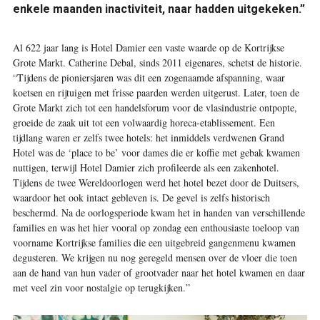
enkele maanden inactiviteit, naar hadden uitgekeken.”
Al 622 jaar lang is Hotel Damier een vaste waarde op de Kortrijkse
Grote Markt. Catherine Debal, sinds 2011 eigenares, schetst de historie.
“Tijdens de pioniersjaren was dit een zogenaamde afspanning, waar
koetsen en rijtuigen met frisse paarden werden uitgerust. Later, toen de
Grote Markt zich tot een handelsforum voor de vlasindustrie ontpopte,
groeide de zaak uit tot een volwaardig horeca-etablissement. Een
tijdlang waren er zelfs twee hotels: het inmiddels verdwenen Grand
Hotel was de ‘place to be’ voor dames die er koffie met gebak kwamen
nuttigen, terwijl Hotel Damier zich profileerde als een zakenhotel.
Tijdens de twee Wereldoorlogen werd het hotel bezet door de Duitsers,
waardoor het ook intact gebleven is. De gevel is zelfs historisch
beschermd. Na de oorlogsperiode kwam het in handen van verschillende
families en was het hier vooral op zondag een enthousiaste toeloop van
voorname Kortrijkse families die een uitgebreid gangenmenu kwamen
degusteren. We krijgen nu nog geregeld mensen over de vloer die toen
aan de hand van hun vader of grootvader naar het hotel kwamen en daar
met veel zin voor nostalgie op terugkijken.”