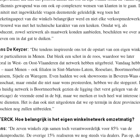
ielkennis gewapend was om ook op complexere wensen van klanten in te gaan. 
finiteit met ingewikkelde vragen deemsterde geleidelijk weg toen het
rketingaspect van die winkels belangrijker werd en niet elke verkoopmedewerk
rtrouwd was met het technische karakter van een keuken. Omdat wij, als
oducent, zowel seriewerk als maatwerk konden aanbieden, beschikten we over a
oeven om in dat gat te duiken.”
“Die tendens inspireerde ons tot de opstart van een eigen wink
ns De Keyzer:
or particulieren in Menen. Dat bleek een schot in de roos, waardoor we later
oral in West- en Oost-Vlaanderen dat netwerk hebben uitgebreid. Vandaag heb
 – naast Menen – ook filialen in Sint-Martens-Latem, Roeselare, Boortmeerbee
uisem, Sijsele en Waregem. Even hadden we ook showrooms in Beveren-Waas 
asschaat, maar omdat die niet naar wens presteerden, hebben we die stopgezet. 
s huidig netwerk is Boortmeerbeek gezien de ligging (het verst gelegen van de
bricage) de vreemde eend in de bijt, maar we merken er toch heel wat interesse 
ze diensten. Het is dan ook niet uitgesloten dat we op termijn in deze provincie
sschien nog zullen uitbreiden.”
ERCK. Hoe belangrijk is het eigen winkelnetwerk omzetmatig?
“De zeven winkels zijn samen toch verantwoordelijk voor 85% van de
ns:
ukenproductie. De overige 15% realiseren we nog steeds via dealers. Pas op, de