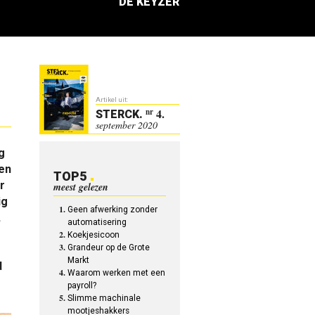
DE KEYZER
Artikel uit:
4.
nr
STERCK
.
september 2020
g
en
TOP5
r
meest gelezen
ig
Geen afwerking zonder
,
automatisering
Koekjesicoon
Grandeur op de Grote
Markt
d
Waarom werken met een
payroll?
Slimme machinale
mootjeshakkers