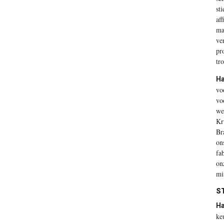
st
af
ma
ve
pr
tr
Ha
vo
vo
we
Kr
Br
on
fa
on
mi
ST
Ha
ke