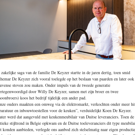
 zakelijke saga van de familie De Keyzer startte in de jaren dertig, toen smid
hemar De Keyzer zich vooral toelegde op het beslaan van paarden en later ook
uvense stoven zou maken. Onder impuls van de tweede generatie
ertegenwoordigd door Willy De Keyzer, samen met zijn broer en twee
hoonbroers) koos het bedrijf tijdelijk een ander pad.
nze ouders maakten een omweg via de elektromarkt, verkochten onder meer hif
paratuur en inbouwtoestellen voor de keuken”, verduidelijkt Koen De Keyzer.
ater werd dat aangevuld met keukenmeubilair van Duitse leveranciers. Toen de
stieke stijltrend in Belgie opkwam en de Duitse toeleveranciers dit type meubila
et konden aanbieden, verlegde ons aanbod zich stelselmatig naar eigen producti