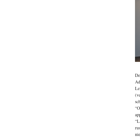
De
Ad
Le
(v
sc
“O
ap
“L
ru
ni