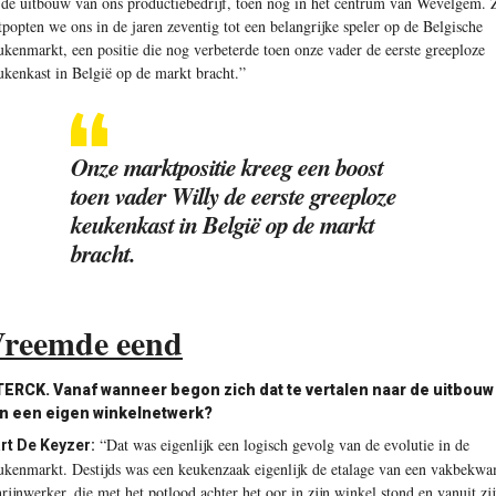
 de uitbouw van ons productiebedrijf, toen nog in het centrum van Wevelgem. 
tpopten we ons in de jaren zeventig tot een belangrijke speler op de Belgische
ukenmarkt, een positie die nog verbeterde toen onze vader de eerste greeploze
ukenkast in België op de markt bracht.”
Onze marktpositie kreeg een boost
toen vader Willy de eerste greeploze
keukenkast in België op de markt
bracht.
reemde eend
ERCK. Vanaf wanneer begon zich dat te vertalen naar de uitbouw
n een eigen winkelnetwerk?
“Dat was eigenlijk een logisch gevolg van de evolutie in de
rt De Keyzer:
ukenmarkt. Destijds was een keukenzaak eigenlijk de etalage van een vakbekw
hrijnwerker, die met het potlood achter het oor in zijn winkel stond en vanuit zi