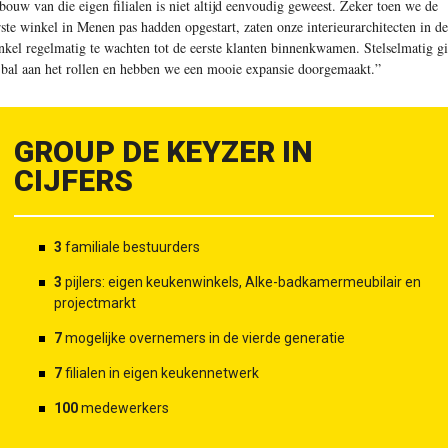
tbouw van die eigen filialen is niet altijd eenvoudig geweest. Zeker toen we de
rste winkel in Menen pas hadden opgestart, zaten onze interieurarchitecten in de
nkel regelmatig te wachten tot de eerste klanten binnenkwamen. Stelselmatig g
 bal aan het rollen en hebben we een mooie expansie doorgemaakt.”
GROUP DE KEYZER IN
CIJFERS
3
familiale bestuurders
3
pijlers: eigen keukenwinkels, Alke-badkamermeubilair en
projectmarkt
7
mogelijke overnemers in de vierde generatie
7
filialen in eigen keukennetwerk
100
medewerkers