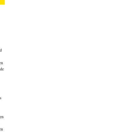
d
en
 de
s
den
en