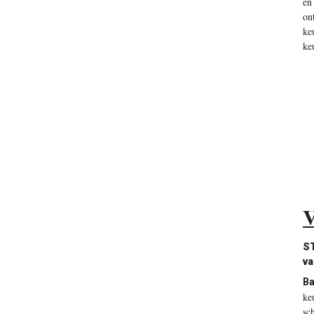
en
on
ke
ke
V
ST
va
Ba
ke
sc