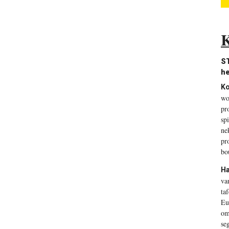
K
ST
he
Ko
wo
pr
sp
ne
pr
bo
Ha
va
ta
Eu
om
se