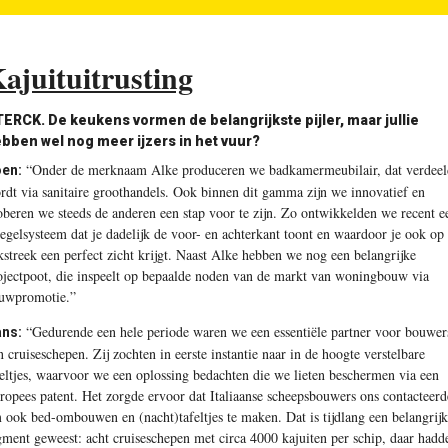
ajuituitrusting
ERCK. De keukens vormen de belangrijkste pijler, maar jullie
bben wel nog meer ijzers in het vuur?
“Onder de merknaam Alke produceren we badkamermeubilair, dat verdeel
en:
rdt via sanitaire groothandels. Ook binnen dit gamma zijn we innovatief en
oberen we steeds de anderen een stap voor te zijn. Zo ontwikkelden we recent e
iegelsysteem dat je dadelijk de voor- en achterkant toont en waardoor je ook op
kstreek een perfect zicht krijgt. Naast Alke hebben we nog een belangrijke
ojectpoot, die inspeelt op bepaalde noden van de markt van woningbouw via
uwpromotie.”
“Gedurende een hele periode waren we een essentiële partner voor bouwer
ns:
n cruiseschepen. Zij zochten in eerste instantie naar in de hoogte verstelbare
feltjes, waarvoor we een oplossing bedachten die we lieten beschermen via een
ropees patent. Het zorgde ervoor dat Italiaanse scheepsbouwers ons contacteer
 ook bed-ombouwen en (nacht)tafeltjes te maken. Dat is tijdlang een belangrijk
gment geweest: acht cruiseschepen met circa 4000 kajuiten per schip, daar hadd