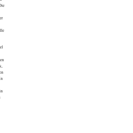
Die
er
lle
el
ben
k,
en
In
in
s