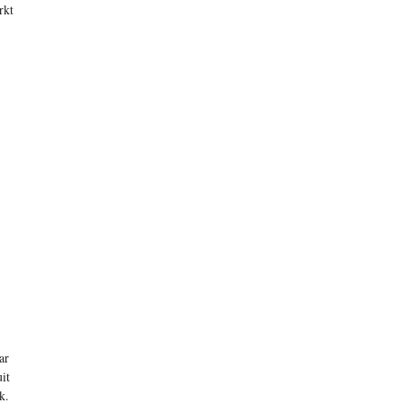
rkt
ar
it
k.