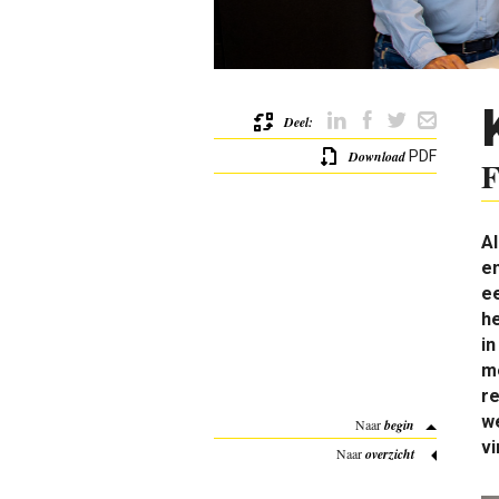
Deel:
Download
PDF
F
Al
en
ee
he
in
me
re
we
Naar
begin
vi
Naar
overzicht