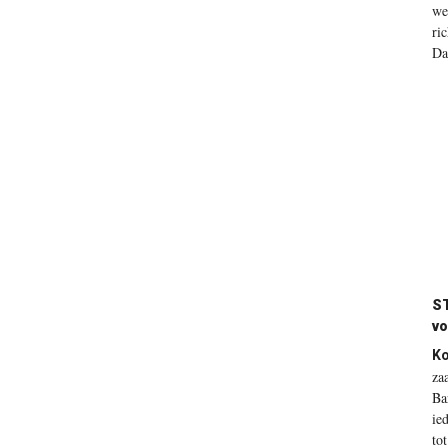
we
ri
Da
ST
vo
Ko
za
Ba
ie
to