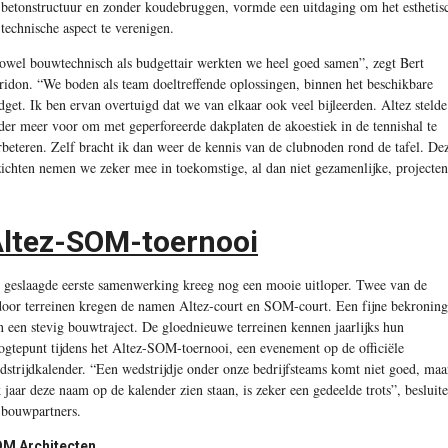
 betonstructuur en zonder koudebruggen, vormde een uitdaging om het esthetis
 technische aspect te verenigen.
owel bouwtechnisch als budgettair werkten we heel goed samen”, zegt Bert
ridon. “We boden als team doeltreffende oplossingen, binnen het beschikbare
dget. Ik ben ervan overtuigd dat we van elkaar ook veel bijleerden. Altez stelde
der meer voor om met geperforeerde dakplaten de akoestiek in de tennishal te
rbeteren. Zelf bracht ik dan weer de kennis van de clubnoden rond de tafel. De
zichten nemen we zeker mee in toekomstige, al dan niet gezamenlijke, projecten
ltez-SOM-toernooi
 geslaagde eerste samenwerking kreeg nog een mooie uitloper. Twee van de
door terreinen kregen de namen Altez-court en SOM-court. Een fijne bekroning
n een stevig bouwtraject. De gloednieuwe terreinen kennen jaarlijks hun
ogtepunt tijdens het Altez-SOM-toernooi, een evenement op de officiële
dstrijdkalender. “Een wedstrijdje onder onze bedrijfsteams komt niet goed, maa
k jaar deze naam op de kalender zien staan, is zeker een gedeelde trots”, besluit
 bouwpartners.
M Architecten