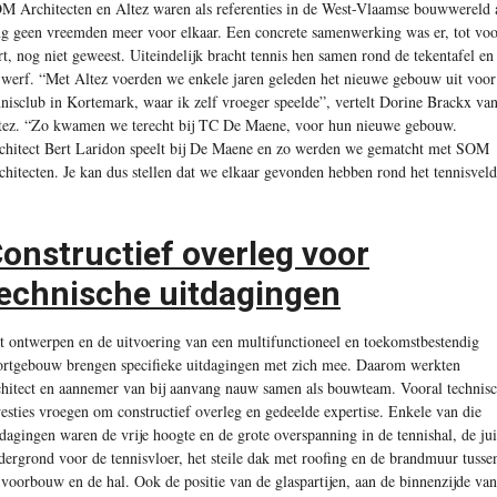
M Architecten en Altez waren als referenties in de West-Vlaamse bouwwereld 
ng geen vreemden meer voor elkaar. Een concrete samenwerking was er, tot vo
rt, nog niet geweest. Uiteindelijk bracht tennis hen samen rond de tekentafel en
 werf. “Met Altez voerden we enkele jaren geleden het nieuwe gebouw uit voor
nnisclub in Kortemark, waar ik zelf vroeger speelde”, vertelt Dorine Brackx va
tez. “Zo kwamen we terecht bij TC De Maene, voor hun nieuwe gebouw.
chitect Bert Laridon speelt bij De Maene en zo werden we gematcht met SOM
chitecten. Je kan dus stellen dat we elkaar gevonden hebben rond het tennisveld
onstructief overleg voor
echnische uitdagingen
t ontwerpen en de uitvoering van een multifunctioneel en toekomstbestendig
ortgebouw brengen specifieke uitdagingen met zich mee. Daarom werkten
chitect en aannemer van bij aanvang nauw samen als bouwteam. Vooral technis
esties vroegen om constructief overleg en gedeelde expertise. Enkele van die
tdagingen waren de vrije hoogte en de grote overspanning in de tennishal, de jui
dergrond voor de tennisvloer, het steile dak met roofing en de brandmuur tusse
 voorbouw en de hal. Ook de positie van de glaspartijen, aan de binnenzijde van