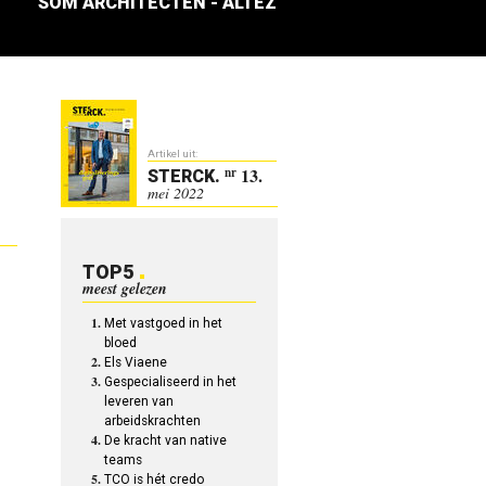
SOM ARCHITECTEN - ALTEZ
Artikel uit:
13.
nr
STERCK
.
mei 2022
TOP5
meest gelezen
Met vastgoed in het
bloed
Els Viaene
Gespecialiseerd in het
leveren van
arbeidskrachten
De kracht van native
teams
TCO is hét credo