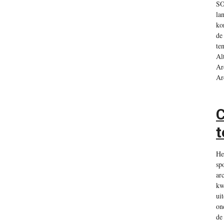
SO
la
ko
de
te
Al
Ar
Ar
C
t
He
sp
ar
kw
ui
on
de