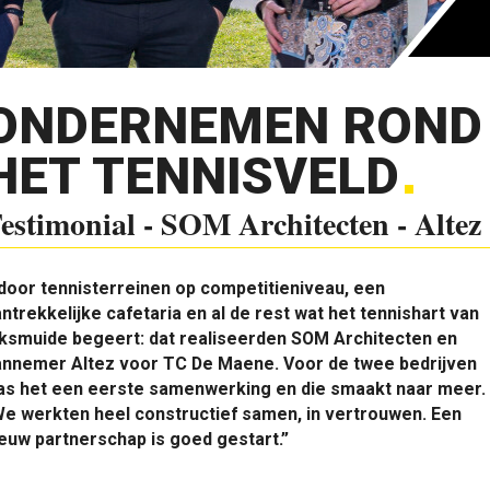
ONDERNEMEN ROND
HET TENNISVELD
estimonial - SOM Architecten - Altez
door tennisterreinen op competitieniveau, een
ntrekkelijke cafetaria en al de rest wat het tennishart van
iksmuide begeert: dat realiseerden SOM Architecten en
annemer Altez voor TC De Maene. Voor de twee bedrijven
as het een eerste samenwerking en die smaakt naar meer.
e werkten heel constructief samen, in vertrouwen. Een
euw partnerschap is goed gestart.”