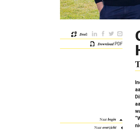
Deel:
Download
PDF
T
In
aa
D
a
w
“W
Naar
begin
ni
Naar
overzicht