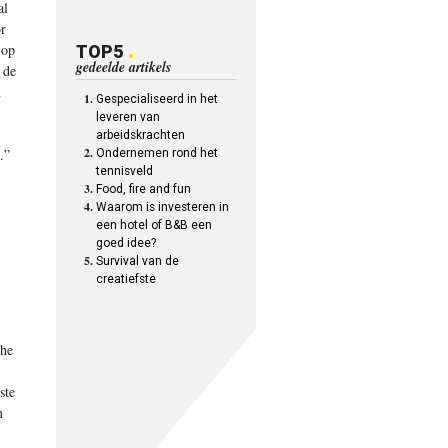
al
or
 op
TOP5
gedeelde artikels
 de
n
Gespecialiseerd in het
leveren van
arbeidskrachten
.”
Ondernemen rond het
tennisveld
Food, fire and fun
Waarom is investeren in
een hotel of B&B een
goed idee?
Survival van de
creatiefste
che
ste
n