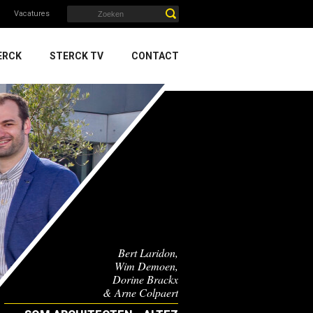
Vacatures
ERCK
STERCK TV
CONTACT
Bert Laridon,
Wim Demoen,
Dorine Brackx
& Arne Colpaert