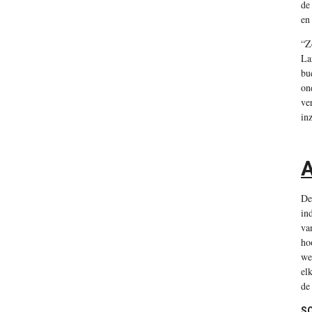
de
en
“Z
La
bu
on
ve
in
A
De
in
va
ho
we
el
de
SO