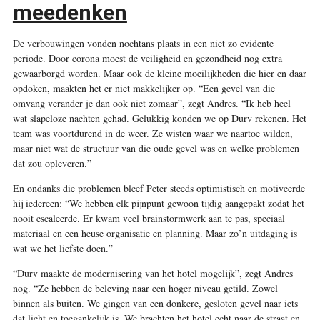
meedenken
De verbouwingen vonden nochtans plaats in een niet zo evidente
periode. Door corona moest de veiligheid en gezondheid nog extra
gewaarborgd worden. Maar ook de kleine moeilijkheden die hier en daar
opdoken, maakten het er niet makkelijker op. “Een gevel van die
omvang verander je dan ook niet zomaar”, zegt Andres. “Ik heb heel
wat slapeloze nachten gehad. Gelukkig konden we op Durv rekenen. Het
team was voortdurend in de weer. Ze wisten waar we naartoe wilden,
maar niet wat de structuur van die oude gevel was en welke problemen
dat zou opleveren.”
En ondanks die problemen bleef Peter steeds optimistisch en motiveerde
hij iedereen: “We hebben elk pijnpunt gewoon tijdig aangepakt zodat het
nooit escaleerde. Er kwam veel brainstormwerk aan te pas, speciaal
materiaal en een heuse organisatie en planning. Maar zo’n uitdaging is
wat we het liefste doen.”
“Durv maakte de modernisering van het hotel mogelijk”, zegt Andres
nog. “Ze hebben de beleving naar een hoger niveau getild. Zowel
binnen als buiten. We gingen van een donkere, gesloten gevel naar iets
dat licht en toegankelijk is. We brachten het hotel echt naar de straat en