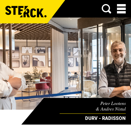
Menu
Peter Lootens
& Andres Nistal
DURV - RADISSON