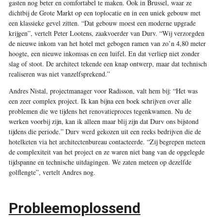
gasten nog beter en comfortabel te maken. Ook in Brussel, waar ze
dichtbij de Grote Markt op een toplocatie en in een uniek gebouw met
een klassieke gevel zitten. “Dat gebouw moest een moderne upgrade
krijgen”, vertelt Peter Lootens, zaakvoerder van Durv. “Wij verzorgden
de nieuwe inkom van het hotel met gebogen ramen van zo’n 4,80 meter
hoogte, een nieuwe inkomsas en een luifel. En dat verliep niet zonder
slag of stoot. De architect tekende een knap ontwerp, maar dat technisch
realiseren was niet vanzelfsprekend.”
Andres Nistal, projectmanager voor Radisson, valt hem bij: “Het was
een zeer complex project. Ik kan bijna een boek schrijven over alle
problemen die we tijdens het renovatieproces tegenkwamen. Nu de
werken voorbij zijn, kan ik alleen maar blij zijn dat Durv ons bijstond
tijdens die periode.” Durv werd gekozen uit een reeks bedrijven die de
hotelketen via het architectenbureau contacteerde. “Zij begrepen meteen
de complexiteit van het project en ze waren niet bang van de opgelegde
tijdspanne en technische uitdagingen. We zaten meteen op dezelfde
golflengte”, vertelt Andres nog.
Probleemoplossend