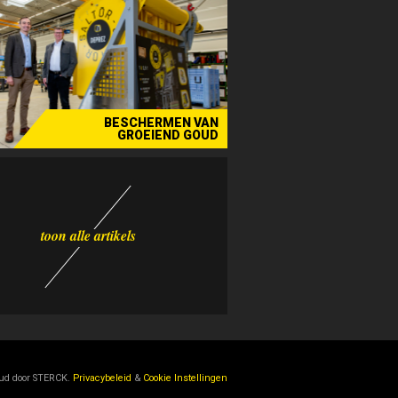
BESCHERMEN VAN
GROEIEND GOUD
De Dubbel - Deprez Construct & Urban Crop Solutions
GRENS­OVERSCHRIJDEND EN
UW ENIGE AANSPREEKPUNT
VINYL VLOERTEGELS GEVEN
HEILIG RESPECT VOOR ERG
FULL-SERVICE IT-PARTNER
TOTAALPARTNER IN HVCA
SNELLE OPLEVERING MET
MINDER GELD VOOR MEER
TERUG NAAR DE NATUUR
FAMILIALE WARMTE ALS
DE FISCALE WETGEVING
BEDENKER VAN VISUELE
GARANTIE OP FEEST IN
SPIER(E)VERSTERKING
PIONIER IN ALUMINIUM
KWANTUMSPRONG OP
STRUCTUUR ZONDER
UW EERSTE KEUZE IN
MULTIDISCIPLINAIRE
HOE MAAK JE VAN JE
DELPHINE BOSTOEN
MEER RUIMTE VOOR
HOE VERBETERT DE
INDUSTRY 5.0 IS DE
EEN FOUT IN JE
OP GROND VAN
FUNCTIONELE
INSPELEN OP
RAMEN- EN
COMPLEX
ONA
BELASTINGAANSLAG, MAAR
BEWAKINGSCONSULENT DE
INTERIEURONTWERPEN OM
INDUSTRIËLE REINIGING EN
SCHITTEREND RESULTAAT
ROND AUTEURSRECHTEN-
DEURENSPECIALIST MET
OPPORTUNITEITEN MET
DRINKWATERSYSTEMEN
PERSOONLIJK CONTACT
VOLGENDE GROTE STAP
STABIEL PARTNERSHIP
MAATSCHRIJNWERK IN
TOTAALSPEKTAKELS
MENSEN GELUKKIGE
VOOR INTERIEUR EN
HIËRARCHIE IS EEN
STRAKKE TIMINGS
GEVELBEKLEDING
BUSINESSMODEL
VOOR BEDRIJVEN
ZONNE-ENERGIE
DE KAAI KLEUR
VERTROUWEN
EN SANITAIR
MEEDENKER
VOOR KMO’S
GEBOUW
STIJL
DE BEZWAARTERMIJN IS
BEDRIJFSEFFICIËNTIE?
UITZONDERLIJK BREED
DOOR DIGITALE TOOLS
EEN GEPAST KREDIET
IN THUIS TE KOMEN
LASTECHNIEKEN
MEDEWERKERS?
VERBOUWINGEN
VERGOEDINGEN
VERADEMING
KLARE TAAL
VERSTREKEN: WAT NU?
AANBOD
sters - Avelgem - Spiere-helkijn - Zwevegem
nial - Valcke Prefab Beton - Wybo Transport
 - industrie van de toekomst - Flanders Make
stimonial - Nter - Laura Calleeuw - Dumobil
Sector - industrie van de toekomst - STAS
Blickop - bouwonderneming christiaens
Testimonial - Femat - Traiteur Leconte
Bedrijfsprofiel - Vanmarcke Computers
Stercke Vrouw - Architecten Groep III
Bedrijfsprofiel - Kurt Demeulemeester
Over de grenzen - Painting with light
Vraag & Antwoord - StrateVision.fin
Vraag & Antwoord - R&T Security
Testimonial - Messiaen - Easyfairs
Gemaackt - Devolder Architecten
Praktijck - Decupere & partners
Bedrijfsprofiel - Verstraete.team
Testimonial - ntgrate - De Kaai
Blick op - Sanitair Dupont
Blick op - Planet Interior
Praktijck - Van Lanschot
Bedrijfsprofiel - Quartier
Bedrijfsprofiel - Ramaco
Regiobedrijf - MR Solar
Bedrijfsprofiel - Alinel
Bedrijfsprofiel - ONA
Praktijck - SD Worx
Profiel - Peter Plan
Blick op - Titeca
Profiel - Alpha
Polemieck
oud door
STERCK.
Privacybeleid
&
Cookie Instellingen