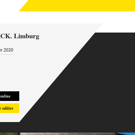
RCK
. Limburg
r 2020
Limburg
STERCK Limburg
STERCK Limburg
STERCK Limburg
S
.40
Nr.41
Nr.42
Nr.43
 online