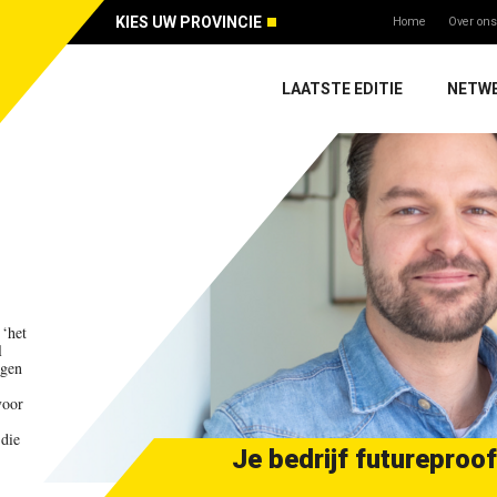
KIES UW PROVINCIE
Home
Over ons
LAATSTE EDITIE
NETW
 ‘het
l
agen
voor
 die
Je bedrijf futureproof