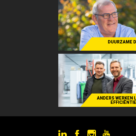
DUURZAME 
Verhaal
ANDERS WERKEN 
EFFICIËNTI