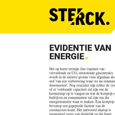
EVIDENTIE VAN
ENERGIE
Het op korte termijn (her-)openen van
vervuilende en CO₂-uitstotende gascentrales
wordt in de nieuwe groene visie afgedaan als
stof van een verbouwing waar we nu eenmaa
doormoeten’. Nog crucialer zijn echter de vr
of er voldoende capaciteit zal zijn om de
kernuitstap op te vangen en wat de kostprijs 
bedrijven en consumenten zal zijn om die
energietransitie waar te maken. Een kostprijs
bovenop een gepeperde factuur van de
coronacrisis komt. Het antwoord daarop is
momenteel verre van duidelijk en dat baart