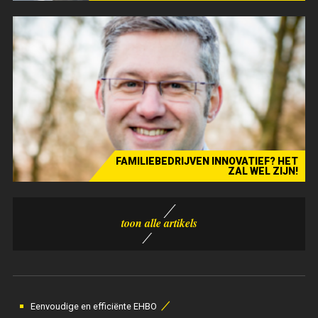
Verhaal - Boden
FAMILIEBEDRIJVEN INNOVATIEF? HET
ZAL WEL ZIJN!
Expertenstuk - VKW - UHasselt
⁄
Eenvoudige en efficiënte EHBO